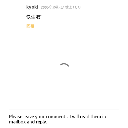
kyoki
2005年9月7日 晚上11:17
快生吧ˇ
回覆
Please leave your comments. I will read them in
張
mailbox and reply.
貼