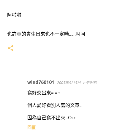
阿啦啦
也許真的會生出來也不一定呦……呵呵
wind760101
2005年9月5日 上午9:03
留
寫好交出來= =+
言
個人愛好看別人寫的文章...
因為自己寫不出來...Orz
回覆