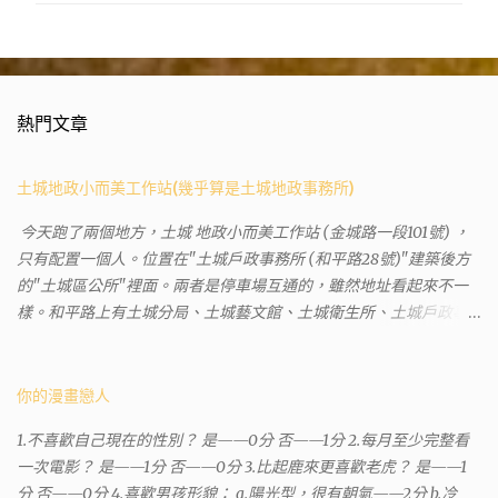
留
言
熱門文章
土城地政小而美工作站(幾乎算是土城地政事務所)
今天跑了兩個地方，土城 地政小而美工作站 (金城路一段101號) ，
只有配置一個人。位置在"土城戶政事務所 (和平路28號)"建築後方
的"土城區公所"裡面。兩者是停車場互通的，雖然地址看起來不一
樣。和平路上有土城分局、土城藝文館、土城衛生所、土城戶政事
務所等建築。所以都在一塊，但你可能會走錯大樓。 Google評論上
有不少跑錯的人，以為地政也配置在戶政事務所裡面。但其實 土城
沒有正式的地政事務所，只有地政小而美工作站 ，也已經能處理大
你的漫畫戀人
部分需求。我是因為有了法院公文才拿到了第三類謄本的紀錄，看
1.不喜歡自己現在的性別？ 是——0分 否——1分 2.每月至少完整看
到以後還真嚇了一跳，這一看就有問題。要是我拿著那不被承認、
一次電影？ 是——1分 否——0分 3.比起鹿來更喜歡老虎？ 是——1
有問題的幽靈合約恐怕還調不到資源。但我不知道審判時法官會不
分 否——0分 4.喜歡男孩形貌： a.陽光型，很有朝氣——2分 b.冷