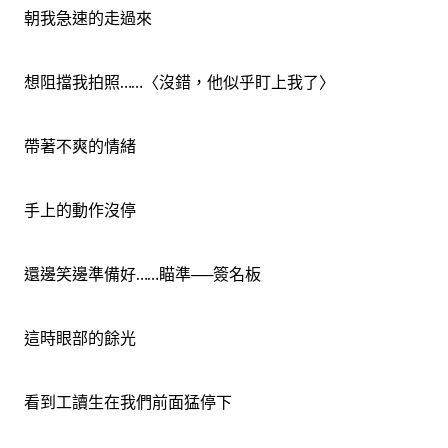
朝我急速的走過來
想阻擋我拍照……〈沒錯，他似乎盯上我了〉
帶著不爽的情緒
手上的動作沒停
還邊笑邊準備好……瞄準──簽名板
這時眼部的餘光
看到工讀生在我們前面猛停下