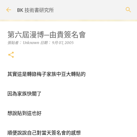
跳到主要內容
BK 技術書研究所
第六屆漫博─由貴簽名會
張貼者：
Unknown
日期：
9月 07, 2005
其實這是轉錄梅子家族中豆大轉貼的
因為家族快關了
想說貼到這也好
順便說說自己對當天簽名會的感想