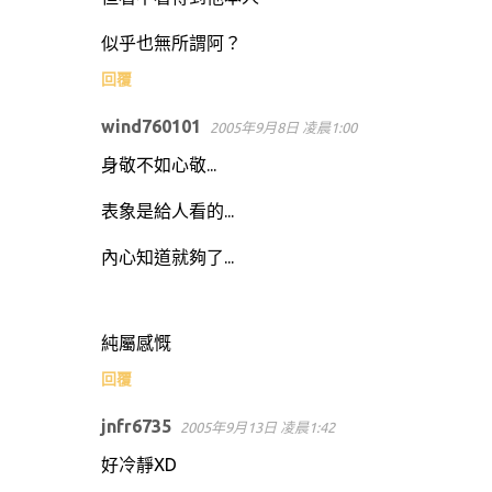
似乎也無所謂阿？
回覆
wind760101
2005年9月8日 凌晨1:00
身敬不如心敬...
表象是給人看的...
內心知道就夠了...
純屬感慨
回覆
jnfr6735
2005年9月13日 凌晨1:42
好冷靜XD