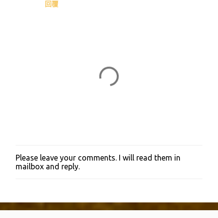
回覆
Please leave your comments. I will read them in
張
mailbox and reply.
貼
留
言