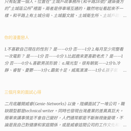
只有配置一個人。位置在"土城戶政事務所 (和平路28號)"建築後方
的"土城區公所"裡面。兩者是停車場互通的，雖然地址看起來不一
樣。和平路上有土城分局、土城藝文館、土城衛生所、土城戶政事
務所等建築。所以都在一塊，但你可能會走錯大樓。 Google評論上
有不少跑錯的人，以為地政也配置在戶政事務所裡面。但其實 土城
沒有正式的地政事務所，只有地政小而美工作站 ，也已經能處理大
你的漫畫戀人
部分需求。我是因為有了法院公文才拿到了第三類謄本的紀錄，看
1.不喜歡自己現在的性別？ 是——0分 否——1分 2.每月至少完整看
到以後還真嚇了一跳，這一看就有問題。要是我拿著那不被承認、
一次電影？ 是——1分 否——0分 3.比起鹿來更喜歡老虎？ 是——1
有問題的幽靈合約恐怕還調不到資源。但我不知道審判時法官會不
分 否——0分 4.喜歡男孩形貌： a.陽光型，很有朝氣——2分 b.冷
會去調閱這些資料。因為沒把握每個法官或檢察官都公正細心，在
靜、睿智、憂鬱——3分 c.霸氣十足，威風凜凜——1分 d.孩子氣，十
案牘勞形中，會願意為了這種小人物受害案件去挖出更大的黑幕。
分可愛——4分 5.喜歡女孩形貌： a.楚楚動人，溫柔體貼——4分 b.
辦理人員非常專業熱心，也非常忙碌。還告訴我目前需要的關鍵特
性感成熟嫵媚——2分 c.明麗高貴的大家閨秀－3分 d.頹廢另類狂放
定檔案(原案登記簿案件，接露轉手時的價格變動)可以到本部( 新北
——1分 6.希望戀人的姓氏： a.大眾化——1分 b.罕見，古色古香的複
三個月來的面試心得
市板橋地政事務所 )去取得。不過實際到了現場發現還是需要法院的
姓——2分 c.配上名字動聽——4分 d.叫什麼都無所謂——3分 7.下列
正式行文才可以拿到這些檔案，因為我並非權利人，只是被捲入事
二月底離開威睿(Genie-Networks) 以後，陸續面試了一堆公司，職
活動喜歡參加： a.整場籃球比賽——1分 b.打一下午檯球——3分 c.正
件的租客。 在這過程中我覺得很像行走於沙漠的求生者，在一個小
缺類型都是technical writer。同時也發現台灣產業的差異真巨大。
式的舞會——4分 d.猜謎或搶答——2分 8.橡皮與立可白，更常用：
綠洲受到指引要繼續往某個方向才能脫離沙漠。當我不幸受到詐騙
簡單來講事情並不會自己變好，人們通常都是不斷無視後變壞，不
橡皮——1分 立可白——0分 9.喜歡下列哪一種顏色搭配： a.紅加黑
的時候，會覺得這社會真的很黑暗，到處都是敗類橫行卻沒有人願
論是我自己對健康和家庭關係，或是威睿這間公司的工作文化和環
——1分 b.金加銀——2分 c.粉加白——4分 d.粉加灰——3分 10.有多
意伸出援手。行政人員對於社會上充滿詐騙被害者也是義憤填膺，