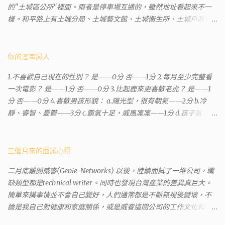
的"土城區公所"裡面。兩者是停車場互通的，雖然地址看起來不一
樣。和平路上有土城分局、土城藝文館、土城衛生所、土城戶政事
務所等建築。所以都在一塊，但你可能會走錯大樓。 Google評論上
有不少跑錯的人，以為地政也配置在戶政事務所裡面。但其實 土城
沒有正式的地政事務所，只有地政小而美工作站 ，也已經能處理大
你的漫畫戀人
部分需求。我是因為有了法院公文才拿到了第三類謄本的紀錄，看
1.不喜歡自己現在的性別？ 是——0分 否——1分 2.每月至少完整看
到以後還真嚇了一跳，這一看就有問題。要是我拿著那不被承認、
一次電影？ 是——1分 否——0分 3.比起鹿來更喜歡老虎？ 是——1
有問題的幽靈合約恐怕還調不到資源。但我不知道審判時法官會不
分 否——0分 4.喜歡男孩形貌： a.陽光型，很有朝氣——2分 b.冷
會去調閱這些資料。因為沒把握每個法官或檢察官都公正細心，在
靜、睿智、憂鬱——3分 c.霸氣十足，威風凜凜——1分 d.孩子氣，十
案牘勞形中，會願意為了這種小人物受害案件去挖出更大的黑幕。
分可愛——4分 5.喜歡女孩形貌： a.楚楚動人，溫柔體貼——4分 b.
辦理人員非常專業熱心，也非常忙碌。還告訴我目前需要的關鍵特
性感成熟嫵媚——2分 c.明麗高貴的大家閨秀－3分 d.頹廢另類狂放
定檔案(原案登記簿案件，接露轉手時的價格變動)可以到本部( 新北
——1分 6.希望戀人的姓氏： a.大眾化——1分 b.罕見，古色古香的複
三個月來的面試心得
市板橋地政事務所 )去取得。不過實際到了現場發現還是需要法院的
姓——2分 c.配上名字動聽——4分 d.叫什麼都無所謂——3分 7.下列
正式行文才可以拿到這些檔案，因為我並非權利人，只是被捲入事
二月底離開威睿(Genie-Networks) 以後，陸續面試了一堆公司，職
活動喜歡參加： a.整場籃球比賽——1分 b.打一下午檯球——3分 c.正
件的租客。 在這過程中我覺得很像行走於沙漠的求生者，在一個小
缺類型都是technical writer。同時也發現台灣產業的差異真巨大。
式的舞會——4分 d.猜謎或搶答——2分 8.橡皮與立可白，更常用：
綠洲受到指引要繼續往某個方向才能脫離沙漠。當我不幸受到詐騙
簡單來講事情並不會自己變好，人們通常都是不斷無視後變壞，不
橡皮——1分 立可白——0分 9.喜歡下列哪一種顏色搭配： a.紅加黑
的時候，會覺得這社會真的很黑暗，到處都是敗類橫行卻沒有人願
論是我自己對健康和家庭關係，或是威睿這間公司的工作文化和環
——1分 b.金加銀——2分 c.粉加白——4分 d.粉加灰——3分 10.有多
意伸出援手。行政人員對於社會上充滿詐騙被害者也是義憤填膺，
境都是這樣。 (因為我原本預計離開威睿的時間是八月左右，這個時
少特長？ a.沒有——2分 b.1、2項——4分 c.3、4項——3分 d.5項及以
不少無辜受害者也是跑來申請這些資料。也是有光明的一面，只是