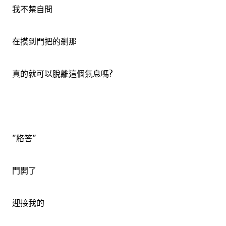
我不禁自問
在摸到門把的剎那
真的就可以脫離這個氣息嗎?
"胳答"
門開了
迎接我的