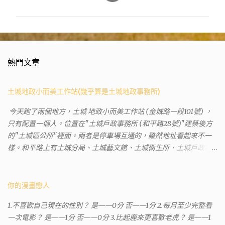
熱門文章
土城地政小而美工作站(幾乎算是土城地政事務所)
今天跑了兩個地方，土城 地政小而美工作站 (金城路一段101號) ，
只有配置一個人。位置在"土城戶政事務所 (和平路28號)"建築後方
的"土城區公所"裡面。兩者是停車場互通的，雖然地址看起來不一
樣。和平路上有土城分局、土城藝文館、土城衛生所、土城戶政事
務所等建築。所以都在一塊，但你可能會走錯大樓。 Google評論上
有不少跑錯的人，以為地政也配置在戶政事務所裡面。但其實 土城
沒有正式的地政事務所，只有地政小而美工作站 ，也已經能處理大
你的漫畫戀人
部分需求。我是因為有了法院公文才拿到了第三類謄本的紀錄，看
1.不喜歡自己現在的性別？ 是——0分 否——1分 2.每月至少完整看
到以後還真嚇了一跳，這一看就有問題。要是我拿著那不被承認、
一次電影？ 是——1分 否——0分 3.比起鹿來更喜歡老虎？ 是——1
有問題的幽靈合約恐怕還調不到資源。但我不知道審判時法官會不