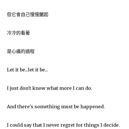
但它會自己慢慢闔起
冷冷的看著
是心痛的過程
Let it be...let it be...
I just don't know what more I can do.
And there's something must be happened.
I could say that I never regret for things I decide.