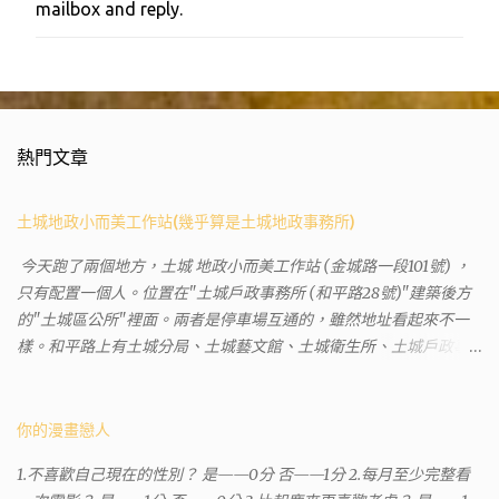
mailbox and reply.
貼
留
言
熱門文章
土城地政小而美工作站(幾乎算是土城地政事務所)
今天跑了兩個地方，土城 地政小而美工作站 (金城路一段101號) ，
只有配置一個人。位置在"土城戶政事務所 (和平路28號)"建築後方
的"土城區公所"裡面。兩者是停車場互通的，雖然地址看起來不一
樣。和平路上有土城分局、土城藝文館、土城衛生所、土城戶政事
務所等建築。所以都在一塊，但你可能會走錯大樓。 Google評論上
有不少跑錯的人，以為地政也配置在戶政事務所裡面。但其實 土城
沒有正式的地政事務所，只有地政小而美工作站 ，也已經能處理大
你的漫畫戀人
部分需求。我是因為有了法院公文才拿到了第三類謄本的紀錄，看
1.不喜歡自己現在的性別？ 是——0分 否——1分 2.每月至少完整看
到以後還真嚇了一跳，這一看就有問題。要是我拿著那不被承認、