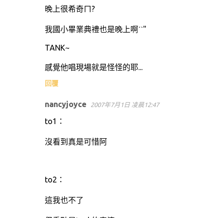
晚上很希奇ㄇ?
我國小畢業典禮也是晚上啊ˊˋ"
TANK~
感覺他唱現場就是怪怪的耶...
回覆
nancyjoyce
2007年7月1日 凌晨12:47
to1：
沒看到真是可惜阿
to2：
這我也不了