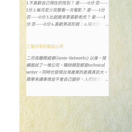
1.不喜歡自己現在的性別？ 是——0分 否——
政也配置在戶政事務所裡面。但其實 土城沒
1分 2.每月至少完整看一次電影？ 是——1分
有正式的地政事務所，只有地政小而美工作站
否——0分 3.比起鹿來更喜歡老虎？ 是——1
，也已經能處理大部分需求。我是因為有了法
分 否——0分 4.喜歡男孩形貌： a.陽光型，很
院公文才拿到了第三類謄本的紀錄，看到以後
有朝氣——2分 b.冷靜、睿智、憂鬱——3分 c.
還真嚇了一跳，這一看就有問題。要是我拿著
霸氣十足，威風凜凜——1分 d.孩子氣，十分
那不被承認、有問題的幽靈合約恐怕還調不到
可愛——4分 5.喜歡女孩形貌： a.楚楚動人，
三個月來的面試心得
資源。但我不知道審判時法官會不會去調閱這
溫柔體貼——4分 b.性感成熟嫵媚——2分 c.明
些資料。因為沒把握每個法官或檢察官都公正
二月底離開威睿(Genie-Networks) 以後，陸
麗高貴的大家閨秀－3分 d.頹廢另類狂放——1
細心，在案牘勞形中，會願意為了這種小人物
續面試了一堆公司，職缺類型都是technical
分 6.希望戀人的姓氏： a.大眾化——1分 b.罕
受害案件去挖出更大的黑幕。 辦理人員非常
writer。同時也發現台灣產業的差異真巨大。
見，古色古香的複姓——2分 c.配上名字動聽
專業熱心，也非常忙碌。還告訴我目前需要的
簡單來講事情並不會自己變好，人們通常都是
——4分 d.叫什麼都無所謂——3分 7.下列活動
關鍵特定檔案(原案登記簿案件，接露轉手時
不斷無視後變壞，不論是我自己對健康和家庭
喜歡參加： a.整場籃球比賽——1分 b.打一下
的價格變動)可以到本部( 新北市板橋地政事
關係，或是威睿這間公司的工作文化和環境都
午檯球——3分 c.正式的舞會——4分 d.猜謎或
務所 )去取得。不過實際到了現場發現還是需
是這樣。 (因為我原本預計離開威睿的時間是
搶答——2分 8.橡皮與立可白，更常用： 橡皮
要法院的正式行文才可以拿到這些檔案，因為
八月左右，這個時間比我預期的早了半年。感
——1分 立可白——0分 9.喜歡下列哪一種顏
我並非權利人，只是被捲入事件的租客。 在
謝某個腦袋不清楚的R大股東兼被冰凍的主
色搭配： a.紅加黑——1分 b.金加銀——2分 c.
這過程中我覺得很像行走於沙漠的求生者，在
管，減少了我會繼續在這間公司浪費掉的生
粉加白——4分 d.粉加灰——3分 10.有多少特
一個小綠洲受到指引要繼續往某個方向才能脫
命。) 這個過程其實是比較倉促的，原因稍後
長？ a.沒有——2分 b.1、2項——4分 c.3、4項
離沙漠。當我不幸受到詐騙的時候，會覺得這