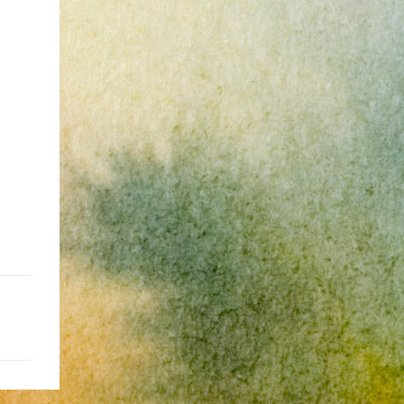
再說。也因為是這樣，所以都是一些三線的公
——3分 d.5項及以上——1分 得分表（男性戀
社會真的很黑暗，到處都是敗類橫行卻沒有人
司 --- 去面試之前就有心理準備，新資可能很
人） 6分.日日野晴矢 7分.齋藤一 8分.雨宮一彥
願意伸出援手。行政人員對於社會上充滿詐騙
爛，或是因為時間不對的關係，職缺也都是爛
9分.仙道彰 10分.王天君 11分.邑輝一貴 12分.道
被害者也是義憤填膺，不少無辜受害者也是跑
缺。 普安 InforTrend (口頭offer get，之後
明寺司 13分.沖田總司 14分.由貴瑛里 15分.傑
來申請這些資料。也是有光明的一面，只是他
被表) 這間挺糟糕的。人資已經跟我確定錄
克 16分.酷拉皮卡 17分.吉良朔夜 18分.藤原佐
們也許默默埋首在岡位上和檔案裡，當你大聲
取，還打電話恭喜我，也說了錄取薪水是4萬
為 19分.山田太郎 20分.工藤新一 21分.藏馬 22
疾呼求找證人或走進警局報案卻一籌莫展時，
5。但正式聘書一直不下來，還一直改變說
分.天照 23分.八戒 24分.草摩由希 25分.都筑麻
他們是這社會上別的部門裡後來才能支援你的
詞。第一次去面試的時候，可以感覺到跟網路
斗 26分.皇昴流 27分.安倍泰明 (不是安倍晴明
人。她祝我官司一切順利。 希望政府能把張
上說的一樣，暮氣沉沉，老人想要改變這個黃
嗎?) 28分.玖月牙曉 得分表（女性戀人） 6分.
淑晶一類的惡房東或海蟑螂嚴加懲罰，不能再
昏產業，但怎麼樣都變不出有用的新把戲，新
空條徐倫 7分.綾波麗 (應該是綾波零吧...") 8分.
讓他們出來害人。買房市場已經被炒房客和建
人因為被壓榨所以留不住。 東碩 (面試後很快
奈美 9分.拉姆 10分.乾闥婆王 (聖傳) 11分.更紗
商政客弄得大家無法有自己的家，現在連租屋
就發感謝信) 人資一看期望薪資大概就知道我
12分.雪代巴 13分.美夕 14分.花音 15分.神崎堇
市場也烏煙瘴氣，國人自己都無立錐之地，哪
不會來了。這公司氣氛很像公家機關，緩慢而
16分.音無響子 (是音無可憐嗎?) 17分.天野愛
裡能安居樂業呢? 就是因為工作或生活所需，
年老，座位隔間的排列也是。面試我的阿姨不
18分.宮澤雪野 19分.幸田實果子 20分.林明美
家人成家已經沒有空間才出來找空間，現在卻
斷鼓吹我這個職位的可能性，但就像查得到的
21分.鈴木夕梨 22分.無道紗羅 23分.桃生小鳥
處處是陷阱，惡人專門欺負沒有資源或法律知
資訊，它們大量用沒有經驗的新人去做PM，
24分.藤崎詩織 25分.夕城美朱 26分.本田透 27
識不夠的弱勢，平民小老百姓即使願意對簿公
基本上也就是去一個沒什麼用的資料庫去猜可
分.蓓兒丹蒂 28分.月野兔
堂，又怎麼承受得住法律訴訟的折磨呢?
能會有什麼東西可以做。每個月裡面所有的計
畫idea陣亡看起來是很常有的事情。感覺也是