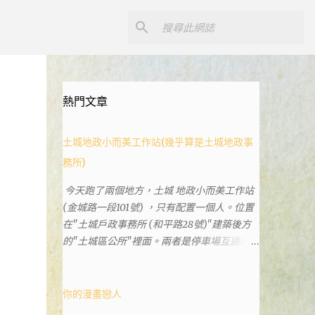
熱門文章
土城地政小而美工作站(幾乎算是土城地政事
務所)
今天跑了兩個地方，土城 地政小而美工作站
(金城路一段101號) ，只有配置一個人。位置
在"土城戶政事務所 (和平路28號)"建築後方
的"土城區公所"裡面。兩者是停車場互通的，
雖然地址看起來不一樣。和平路上有土城分
局、土城藝文館、土城衛生所、土城戶政事務
所等建築。所以都在一塊，但你可能會走錯大
你的漫畫戀人
樓。 Google評論上有不少跑錯的人，以為地