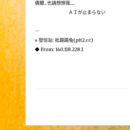
偶爾...也請想想我.....
ＡＩが止まらない
--
※ 發信站: 批踢踢兔(ptt2.cc)
◆ From: 140.118.228.1
留
言