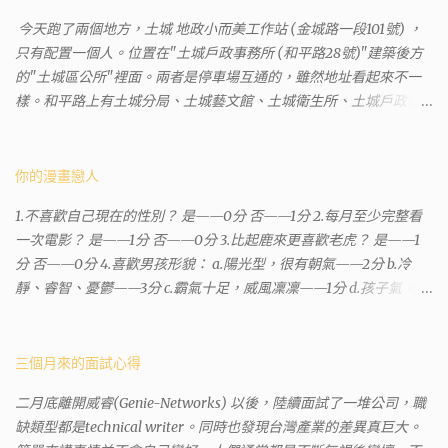
今天跑了兩個地方，土城 地政小而美工作站 (金城路一段101號) ，
只有配置一個人。位置在"土城戶政事務所 (和平路28號)"建築後方
的"土城區公所"裡面。兩者是停車場互通的，雖然地址看起來不一
樣。和平路上有土城分局、土城藝文館、土城衛生所、土城戶政事
務所等建築。所以都在一塊，但你可能會走錯大樓。 Google評論上
有不少跑錯的人，以為地政也配置在戶政事務所裡面。但其實 土城
沒有正式的地政事務所，只有地政小而美工作站 ，也已經能處理大
你的漫畫戀人
部分需求。我是因為有了法院公文才拿到了第三類謄本的紀錄，看
1.不喜歡自己現在的性別？ 是——0分 否——1分 2.每月至少完整看
到以後還真嚇了一跳，這一看就有問題。要是我拿著那不被承認、
一次電影？ 是——1分 否——0分 3.比起鹿來更喜歡老虎？ 是——1
有問題的幽靈合約恐怕還調不到資源。但我不知道審判時法官會不
分 否——0分 4.喜歡男孩形貌： a.陽光型，很有朝氣——2分 b.冷
會去調閱這些資料。因為沒把握每個法官或檢察官都公正細心，在
靜、睿智、憂鬱——3分 c.霸氣十足，威風凜凜——1分 d.孩子氣，十
案牘勞形中，會願意為了這種小人物受害案件去挖出更大的黑幕。
分可愛——4分 5.喜歡女孩形貌： a.楚楚動人，溫柔體貼——4分 b.
辦理人員非常專業熱心，也非常忙碌。還告訴我目前需要的關鍵特
性感成熟嫵媚——2分 c.明麗高貴的大家閨秀－3分 d.頹廢另類狂放
定檔案(原案登記簿案件，接露轉手時的價格變動)可以到本部( 新北
——1分 6.希望戀人的姓氏： a.大眾化——1分 b.罕見，古色古香的複
三個月來的面試心得
市板橋地政事務所 )去取得。不過實際到了現場發現還是需要法院的
姓——2分 c.配上名字動聽——4分 d.叫什麼都無所謂——3分 7.下列
正式行文才可以拿到這些檔案，因為我並非權利人，只是被捲入事
二月底離開威睿(Genie-Networks) 以後，陸續面試了一堆公司，職
活動喜歡參加： a.整場籃球比賽——1分 b.打一下午檯球——3分 c.正
件的租客。 在這過程中我覺得很像行走於沙漠的求生者，在一個小
缺類型都是technical writer。同時也發現台灣產業的差異真巨大。
式的舞會——4分 d.猜謎或搶答——2分 8.橡皮與立可白，更常用：
綠洲受到指引要繼續往某個方向才能脫離沙漠。當我不幸受到詐騙