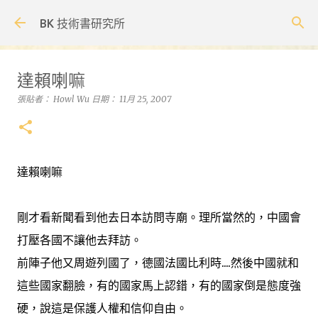
跳到主要內容
BK 技術書研究所
達賴喇嘛
張貼者：
Howl Wu
日期：
11月 25, 2007
達賴喇嘛
剛才看新聞看到他去日本訪問寺廟。理所當然的，中國會
打壓各國不讓他去拜訪。
前陣子他又周遊列國了，德國法國比利時....然後中國就和
這些國家翻臉，有的國家馬上認錯，有的國家倒是態度強
硬，說這是保護人權和信仰自由。