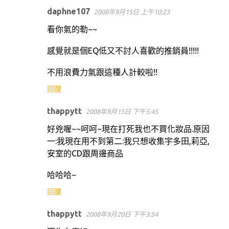
daphne107
2008年9月15日 上午10:23
留
看你氣的勒~~
言
感覺就是個EQ低又不討人喜歡的推銷員!!!!!
不用浪費力氣跟這種人計較啦!!
回覆
thappytt
2008年9月15日 下午5:45
好兇喔~~呵呵~現在打死我也不買化妝品.原因
一:我現在用不到第二:我只想收集宇多田,莉亞,
安室的CD跟周邊商品
哈哈哈~
回覆
thappytt
2008年9月20日 下午3:54