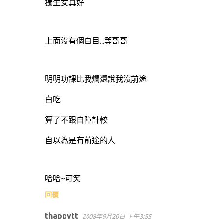
獨生女真好
上面沒有個白目...等哥哥
明明功課比我爛還說我沒前途
白吃
算了不跟自障計較
自以為是有前途的人
哈哈~可笑
回覆
thappytt
2008年9月20日 下午3:55