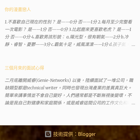
有不少跑錯的人，以為地政也配置在戶政事務所裡面。但其實 土城
沒有正式的地政事務所，只有地政小而美工作站 ，也已經能處理大
你的漫畫戀人
部分需求。我是因為有了法院公文才拿到了第三類謄本的紀錄，看
1.不喜歡自己現在的性別？ 是——0分 否——1分 2.每月至少完整看
到以後還真嚇了一跳，這一看就有問題。要是我拿著那不被承認、
一次電影？ 是——1分 否——0分 3.比起鹿來更喜歡老虎？ 是——1
有問題的幽靈合約恐怕還調不到資源。但我不知道審判時法官會不
分 否——0分 4.喜歡男孩形貌： a.陽光型，很有朝氣——2分 b.冷
會去調閱這些資料。因為沒把握每個法官或檢察官都公正細心，在
靜、睿智、憂鬱——3分 c.霸氣十足，威風凜凜——1分 d.孩子氣，十
案牘勞形中，會願意為了這種小人物受害案件去挖出更大的黑幕。
分可愛——4分 5.喜歡女孩形貌： a.楚楚動人，溫柔體貼——4分 b.
辦理人員非常專業熱心，也非常忙碌。還告訴我目前需要的關鍵特
性感成熟嫵媚——2分 c.明麗高貴的大家閨秀－3分 d.頹廢另類狂放
定檔案(原案登記簿案件，接露轉手時的價格變動)可以到本部( 新北
——1分 6.希望戀人的姓氏： a.大眾化——1分 b.罕見，古色古香的複
三個月來的面試心得
市板橋地政事務所 )去取得。不過實際到了現場發現還是需要法院的
姓——2分 c.配上名字動聽——4分 d.叫什麼都無所謂——3分 7.下列
正式行文才可以拿到這些檔案，因為我並非權利人，只是被捲入事
二月底離開威睿(Genie-Networks) 以後，陸續面試了一堆公司，職
活動喜歡參加： a.整場籃球比賽——1分 b.打一下午檯球——3分 c.正
件的租客。 在這過程中我覺得很像行走於沙漠的求生者，在一個小
缺類型都是technical writer。同時也發現台灣產業的差異真巨大。
式的舞會——4分 d.猜謎或搶答——2分 8.橡皮與立可白，更常用：
綠洲受到指引要繼續往某個方向才能脫離沙漠。當我不幸受到詐騙
簡單來講事情並不會自己變好，人們通常都是不斷無視後變壞，不
橡皮——1分 立可白——0分 9.喜歡下列哪一種顏色搭配： a.紅加黑
的時候，會覺得這社會真的很黑暗，到處都是敗類橫行卻沒有人願
論是我自己對健康和家庭關係，或是威睿這間公司的工作文化和環
——1分 b.金加銀——2分 c.粉加白——4分 d.粉加灰——3分 10.有多
意伸出援手。行政人員對於社會上充滿詐騙被害者也是義憤填膺，
境都是這樣。 (因為我原本預計離開威睿的時間是八月左右，這個時
少特長？ a.沒有——2分 b.1、2項——4分 c.3、4項——3分 d.5項及以
不少無辜受害者也是跑來申請這些資料。也是有光明的一面，只是
間比我預期的早了半年。感謝某個腦袋不清楚的R大股東兼被冰凍的
上——1分 得分表（男性戀人） 6分.日日野晴矢 7分.齋藤一 8分.雨宮
他們也許默默埋首在岡位上和檔案裡，當你大聲疾呼求找證人或走
主管，減少了我會繼續在這間公司浪費掉的生命。) 這個過程其實是
一彥 9分.仙道彰 10分.王天君 11分.邑輝一貴 12分.道明寺司 13分.沖田
進警局報案卻一籌莫展時，他們是這社會上別的部門裡後來才能支
比較倉促的，原因稍後再說。也因為是這樣，所以都是一些三線的
技術提供：Blogger
總司 14分.由貴瑛里 15分.傑克 16分.酷拉皮卡 17分.吉良朔夜 18分.藤原
援你的人。她祝我官司一切順利。 希望政府能把張淑晶一類的惡房