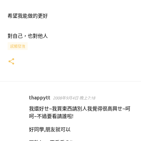
希望我能做的更好
對自己，也對他人
感觸發洩
thappytt
2008年9月4日 晚上7:18
留
我還好ㄝ~我買東西請別人我覺得很高興ㄝ~呵
言
呵~不過要看請誰啦!
好同學,朋友就可以