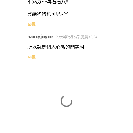
不熟ㄉ~~再看看八!!
買給狗狗也可以~^^
回覆
nancyjoyce
2008年9月6日 凌晨12:24
所以說是個人心態的問題阿~
回覆