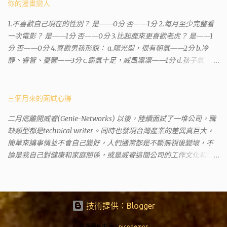
沒有正式的地政事務所，只有地政小而美工作站 ，也已經能處理大
你的漫畫戀人
部分需求。我是因為有了法院公文才拿到了第三類謄本的紀錄，看
1.不喜歡自己現在的性別？ 是——0分 否——1分 2.每月至少完整看
到以後還真嚇了一跳，這一看就有問題。要是我拿著那不被承認、
一次電影？ 是——1分 否——0分 3.比起鹿來更喜歡老虎？ 是——1
有問題的幽靈合約恐怕還調不到資源。但我不知道審判時法官會不
分 否——0分 4.喜歡男孩形貌： a.陽光型，很有朝氣——2分 b.冷
會去調閱這些資料。因為沒把握每個法官或檢察官都公正細心，在
靜、睿智、憂鬱——3分 c.霸氣十足，威風凜凜——1分 d.孩子氣，十
案牘勞形中，會願意為了這種小人物受害案件去挖出更大的黑幕。
分可愛——4分 5.喜歡女孩形貌： a.楚楚動人，溫柔體貼——4分 b.
辦理人員非常專業熱心，也非常忙碌。還告訴我目前需要的關鍵特
性感成熟嫵媚——2分 c.明麗高貴的大家閨秀－3分 d.頹廢另類狂放
定檔案(原案登記簿案件，接露轉手時的價格變動)可以到本部( 新北
——1分 6.希望戀人的姓氏： a.大眾化——1分 b.罕見，古色古香的複
三個月來的面試心得
市板橋地政事務所 )去取得。不過實際到了現場發現還是需要法院的
姓——2分 c.配上名字動聽——4分 d.叫什麼都無所謂——3分 7.下列
正式行文才可以拿到這些檔案，因為我並非權利人，只是被捲入事
二月底離開威睿(Genie-Networks) 以後，陸續面試了一堆公司，職
活動喜歡參加： a.整場籃球比賽——1分 b.打一下午檯球——3分 c.正
件的租客。 在這過程中我覺得很像行走於沙漠的求生者，在一個小
缺類型都是technical writer。同時也發現台灣產業的差異真巨大。
式的舞會——4分 d.猜謎或搶答——2分 8.橡皮與立可白，更常用：
綠洲受到指引要繼續往某個方向才能脫離沙漠。當我不幸受到詐騙
簡單來講事情並不會自己變好，人們通常都是不斷無視後變壞，不
橡皮——1分 立可白——0分 9.喜歡下列哪一種顏色搭配： a.紅加黑
的時候，會覺得這社會真的很黑暗，到處都是敗類橫行卻沒有人願
論是我自己對健康和家庭關係，或是威睿這間公司的工作文化和環
——1分 b.金加銀——2分 c.粉加白——4分 d.粉加灰——3分 10.有多
意伸出援手。行政人員對於社會上充滿詐騙被害者也是義憤填膺，
境都是這樣。 (因為我原本預計離開威睿的時間是八月左右，這個時
少特長？ a.沒有——2分 b.1、2項——4分 c.3、4項——3分 d.5項及以
不少無辜受害者也是跑來申請這些資料。也是有光明的一面，只是
間比我預期的早了半年。感謝某個腦袋不清楚的R大股東兼被冰凍的
上——1分 得分表（男性戀人） 6分.日日野晴矢 7分.齋藤一 8分.雨宮
他們也許默默埋首在岡位上和檔案裡，當你大聲疾呼求找證人或走
主管，減少了我會繼續在這間公司浪費掉的生命。) 這個過程其實是
一彥 9分.仙道彰 10分.王天君 11分.邑輝一貴 12分.道明寺司 13分.沖田
進警局報案卻一籌莫展時，他們是這社會上別的部門裡後來才能支
比較倉促的，原因稍後再說。也因為是這樣，所以都是一些三線的
技術提供：Blogger
總司 14分.由貴瑛里 15分.傑克 16分.酷拉皮卡 17分.吉良朔夜 18分.藤原
援你的人。她祝我官司一切順利。 希望政府能把張淑晶一類的惡房
公司 --- 去面試之前就有心理準備，新資可能很爛，或是因為時間
佐為 19分.山田太郎 20分.工藤新一 21分.藏馬 22分.天照 23分.八戒 24
東或海蟑螂嚴加懲罰，不能再讓他們出來害人。買房市場已經被炒
主題圖片來源：
nicodemos