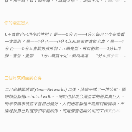
樣。和平路上有土城分局、土城藝文館、土城衛生所、土城戶政事
務所等建築。所以都在一塊，但你可能會走錯大樓。 Google評論上
有不少跑錯的人，以為地政也配置在戶政事務所裡面。但其實 土城
沒有正式的地政事務所，只有地政小而美工作站 ，也已經能處理大
你的漫畫戀人
部分需求。我是因為有了法院公文才拿到了第三類謄本的紀錄，看
1.不喜歡自己現在的性別？ 是——0分 否——1分 2.每月至少完整看
到以後還真嚇了一跳，這一看就有問題。要是我拿著那不被承認、
一次電影？ 是——1分 否——0分 3.比起鹿來更喜歡老虎？ 是——1
有問題的幽靈合約恐怕還調不到資源。但我不知道審判時法官會不
分 否——0分 4.喜歡男孩形貌： a.陽光型，很有朝氣——2分 b.冷
會去調閱這些資料。因為沒把握每個法官或檢察官都公正細心，在
靜、睿智、憂鬱——3分 c.霸氣十足，威風凜凜——1分 d.孩子氣，十
案牘勞形中，會願意為了這種小人物受害案件去挖出更大的黑幕。
分可愛——4分 5.喜歡女孩形貌： a.楚楚動人，溫柔體貼——4分 b.
辦理人員非常專業熱心，也非常忙碌。還告訴我目前需要的關鍵特
性感成熟嫵媚——2分 c.明麗高貴的大家閨秀－3分 d.頹廢另類狂放
定檔案(原案登記簿案件，接露轉手時的價格變動)可以到本部( 新北
——1分 6.希望戀人的姓氏： a.大眾化——1分 b.罕見，古色古香的複
三個月來的面試心得
市板橋地政事務所 )去取得。不過實際到了現場發現還是需要法院的
姓——2分 c.配上名字動聽——4分 d.叫什麼都無所謂——3分 7.下列
正式行文才可以拿到這些檔案，因為我並非權利人，只是被捲入事
二月底離開威睿(Genie-Networks) 以後，陸續面試了一堆公司，職
活動喜歡參加： a.整場籃球比賽——1分 b.打一下午檯球——3分 c.正
件的租客。 在這過程中我覺得很像行走於沙漠的求生者，在一個小
缺類型都是technical writer。同時也發現台灣產業的差異真巨大。
式的舞會——4分 d.猜謎或搶答——2分 8.橡皮與立可白，更常用：
綠洲受到指引要繼續往某個方向才能脫離沙漠。當我不幸受到詐騙
簡單來講事情並不會自己變好，人們通常都是不斷無視後變壞，不
橡皮——1分 立可白——0分 9.喜歡下列哪一種顏色搭配： a.紅加黑
的時候，會覺得這社會真的很黑暗，到處都是敗類橫行卻沒有人願
論是我自己對健康和家庭關係，或是威睿這間公司的工作文化和環
——1分 b.金加銀——2分 c.粉加白——4分 d.粉加灰——3分 10.有多
意伸出援手。行政人員對於社會上充滿詐騙被害者也是義憤填膺，
境都是這樣。 (因為我原本預計離開威睿的時間是八月左右，這個時
少特長？ a.沒有——2分 b.1、2項——4分 c.3、4項——3分 d.5項及以
不少無辜受害者也是跑來申請這些資料。也是有光明的一面，只是
間比我預期的早了半年。感謝某個腦袋不清楚的R大股東兼被冰凍的
上——1分 得分表（男性戀人） 6分.日日野晴矢 7分.齋藤一 8分.雨宮
他們也許默默埋首在岡位上和檔案裡，當你大聲疾呼求找證人或走