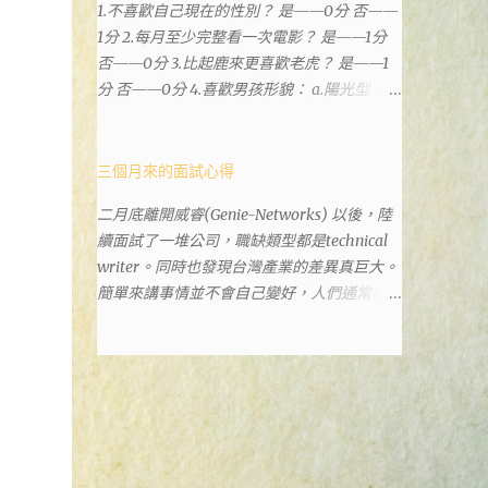
1.不喜歡自己現在的性別？ 是——0分 否——
政也配置在戶政事務所裡面。但其實 土城沒
1分 2.每月至少完整看一次電影？ 是——1分
有正式的地政事務所，只有地政小而美工作站
否——0分 3.比起鹿來更喜歡老虎？ 是——1
，也已經能處理大部分需求。我是因為有了法
分 否——0分 4.喜歡男孩形貌： a.陽光型，很
院公文才拿到了第三類謄本的紀錄，看到以後
有朝氣——2分 b.冷靜、睿智、憂鬱——3分 c.
還真嚇了一跳，這一看就有問題。要是我拿著
霸氣十足，威風凜凜——1分 d.孩子氣，十分
那不被承認、有問題的幽靈合約恐怕還調不到
可愛——4分 5.喜歡女孩形貌： a.楚楚動人，
三個月來的面試心得
資源。但我不知道審判時法官會不會去調閱這
溫柔體貼——4分 b.性感成熟嫵媚——2分 c.明
些資料。因為沒把握每個法官或檢察官都公正
二月底離開威睿(Genie-Networks) 以後，陸
麗高貴的大家閨秀－3分 d.頹廢另類狂放——1
細心，在案牘勞形中，會願意為了這種小人物
續面試了一堆公司，職缺類型都是technical
分 6.希望戀人的姓氏： a.大眾化——1分 b.罕
受害案件去挖出更大的黑幕。 辦理人員非常
writer。同時也發現台灣產業的差異真巨大。
見，古色古香的複姓——2分 c.配上名字動聽
專業熱心，也非常忙碌。還告訴我目前需要的
簡單來講事情並不會自己變好，人們通常都是
——4分 d.叫什麼都無所謂——3分 7.下列活動
關鍵特定檔案(原案登記簿案件，接露轉手時
不斷無視後變壞，不論是我自己對健康和家庭
喜歡參加： a.整場籃球比賽——1分 b.打一下
的價格變動)可以到本部( 新北市板橋地政事
關係，或是威睿這間公司的工作文化和環境都
午檯球——3分 c.正式的舞會——4分 d.猜謎或
務所 )去取得。不過實際到了現場發現還是需
是這樣。 (因為我原本預計離開威睿的時間是
搶答——2分 8.橡皮與立可白，更常用： 橡皮
要法院的正式行文才可以拿到這些檔案，因為
八月左右，這個時間比我預期的早了半年。感
——1分 立可白——0分 9.喜歡下列哪一種顏
我並非權利人，只是被捲入事件的租客。 在
謝某個腦袋不清楚的R大股東兼被冰凍的主
色搭配： a.紅加黑——1分 b.金加銀——2分 c.
這過程中我覺得很像行走於沙漠的求生者，在
管，減少了我會繼續在這間公司浪費掉的生
粉加白——4分 d.粉加灰——3分 10.有多少特
一個小綠洲受到指引要繼續往某個方向才能脫
命。) 這個過程其實是比較倉促的，原因稍後
長？ a.沒有——2分 b.1、2項——4分 c.3、4項
離沙漠。當我不幸受到詐騙的時候，會覺得這