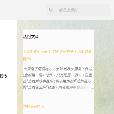
熱門文章
土城地政小而美工作站(幾乎算是土城地政事
務所)
今天跑了兩個地方，土城 地政小而美工作站
(金城路一段101號) ，只有配置一個人。位置
我今
在"土城戶政事務所 (和平路28號)"建築後方
的"土城區公所"裡面。兩者是停車場互通的，
雖然地址看起來不一樣。和平路上有土城分
局、土城藝文館、土城衛生所、土城戶政事務
所等建築。所以都在一塊，但你可能會走錯大
你的漫畫戀人
樓。 Google評論上有不少跑錯的人，以為地