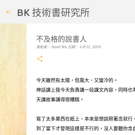
BK 技術書研究所
不及格的說書人
張貼者：
Howl Wu
日期：
4月 01, 2009
今天雖然有太陽，但風大、又蠻冷的。
神話課上我今天負責講一段課文內容，同時也準
天講故事講得很糟糕。
寫了太多東西在紙上，本來是想說照著念就行
到了當下才發現這樣是不行的，沒人要聽你念