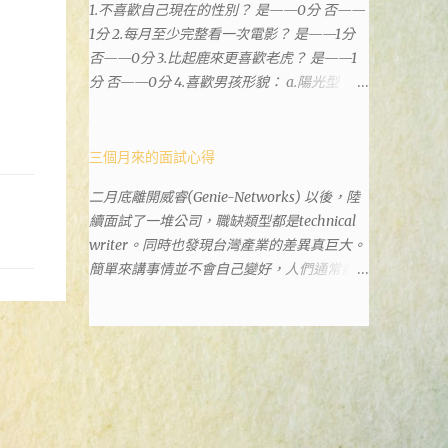
1.不喜歡自己現在的性別？ 是——0分 否——
政也配置在戶政事務所裡面。但其實 土城沒
1分 2.每月至少完整看一次電影？ 是——1分
有正式的地政事務所，只有地政小而美工作站
否——0分 3.比起鹿來更喜歡老虎？ 是——1
，也已經能處理大部分需求。我是因為有了法
分 否——0分 4.喜歡男孩形貌： a.陽光型，很
院公文才拿到了第三類謄本的紀錄，看到以後
有朝氣——2分 b.冷靜、睿智、憂鬱——3分 c.
還真嚇了一跳，這一看就有問題。要是我拿著
霸氣十足，威風凜凜——1分 d.孩子氣，十分
那不被承認、有問題的幽靈合約恐怕還調不到
可愛——4分 5.喜歡女孩形貌： a.楚楚動人，
三個月來的面試心得
資源。但我不知道審判時法官會不會去調閱這
溫柔體貼——4分 b.性感成熟嫵媚——2分 c.明
些資料。因為沒把握每個法官或檢察官都公正
二月底離開威睿(Genie-Networks) 以後，陸
麗高貴的大家閨秀－3分 d.頹廢另類狂放——1
細心，在案牘勞形中，會願意為了這種小人物
續面試了一堆公司，職缺類型都是technical
分 6.希望戀人的姓氏： a.大眾化——1分 b.罕
受害案件去挖出更大的黑幕。 辦理人員非常
writer。同時也發現台灣產業的差異真巨大。
見，古色古香的複姓——2分 c.配上名字動聽
專業熱心，也非常忙碌。還告訴我目前需要的
簡單來講事情並不會自己變好，人們通常都是
——4分 d.叫什麼都無所謂——3分 7.下列活動
關鍵特定檔案(原案登記簿案件，接露轉手時
不斷無視後變壞，不論是我自己對健康和家庭
喜歡參加： a.整場籃球比賽——1分 b.打一下
的價格變動)可以到本部( 新北市板橋地政事
關係，或是威睿這間公司的工作文化和環境都
午檯球——3分 c.正式的舞會——4分 d.猜謎或
務所 )去取得。不過實際到了現場發現還是需
是這樣。 (因為我原本預計離開威睿的時間是
搶答——2分 8.橡皮與立可白，更常用： 橡皮
要法院的正式行文才可以拿到這些檔案，因為
八月左右，這個時間比我預期的早了半年。感
——1分 立可白——0分 9.喜歡下列哪一種顏
我並非權利人，只是被捲入事件的租客。 在
謝某個腦袋不清楚的R大股東兼被冰凍的主
色搭配： a.紅加黑——1分 b.金加銀——2分 c.
這過程中我覺得很像行走於沙漠的求生者，在
管，減少了我會繼續在這間公司浪費掉的生
粉加白——4分 d.粉加灰——3分 10.有多少特
一個小綠洲受到指引要繼續往某個方向才能脫
命。) 這個過程其實是比較倉促的，原因稍後
長？ a.沒有——2分 b.1、2項——4分 c.3、4項
離沙漠。當我不幸受到詐騙的時候，會覺得這