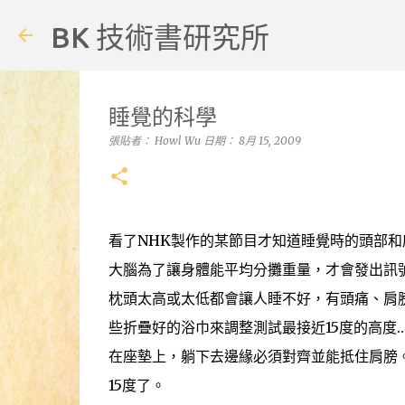
BK 技術書研究所
睡覺的科學
張貼者：
Howl Wu
日期：
8月 15, 2009
看了NHK製作的某節目才知道睡覺時的頭部和
大腦為了讓身體能平均分攤重量，才會發出訊
枕頭太高或太低都會讓人睡不好，有頭痛、肩
些折疊好的浴巾來調整測試最接近15度的高度
在座墊上，躺下去邊緣必須對齊並能抵住肩膀
15度了。