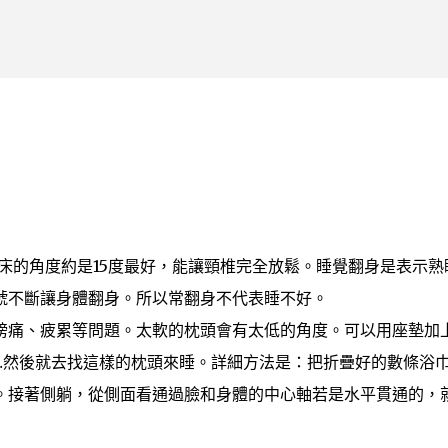
跳到主要內容
床的角度約是15度最好，能讓頸椎完全放鬆。睡覺翻身是表示熟
號不斷讓身體翻身。所以常翻身不代表睡不好。
膀痛、疲累等問題。太軟的枕頭會有太低的角度。可以用座墊加
…然後就去找這樣的枕頭來睡。詳細方法是：把折疊好的數條浴
。接著側躺，從側面看通過臉和身體的中心軸若是水平貫通的，