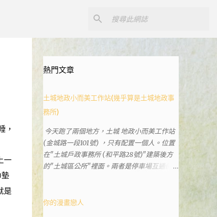
熱門文章
土城地政小而美工作站(幾乎算是土城地政事
務所)
睡，
今天跑了兩個地方，土城 地政小而美工作站
(金城路一段101號) ，只有配置一個人。位置
在"土城戶政事務所 (和平路28號)"建築後方
上一
的"土城區公所"裡面。兩者是停車場互通的，
巾墊
雖然地址看起來不一樣。和平路上有土城分
局、土城藝文館、土城衛生所、土城戶政事務
就是
所等建築。所以都在一塊，但你可能會走錯大
你的漫畫戀人
樓。 Google評論上有不少跑錯的人，以為地