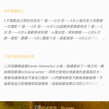
有不少跑錯的人，以為地政也配置在戶政事務所裡面。但其實 土城
沒有正式的地政事務所，只有地政小而美工作站 ，也已經能處理大
你的漫畫戀人
部分需求。我是因為有了法院公文才拿到了第三類謄本的紀錄，看
1.不喜歡自己現在的性別？ 是——0分 否——1分 2.每月至少完整看
到以後還真嚇了一跳，這一看就有問題。要是我拿著那不被承認、
一次電影？ 是——1分 否——0分 3.比起鹿來更喜歡老虎？ 是——1
有問題的幽靈合約恐怕還調不到資源。但我不知道審判時法官會不
分 否——0分 4.喜歡男孩形貌： a.陽光型，很有朝氣——2分 b.冷
會去調閱這些資料。因為沒把握每個法官或檢察官都公正細心，在
靜、睿智、憂鬱——3分 c.霸氣十足，威風凜凜——1分 d.孩子氣，十
案牘勞形中，會願意為了這種小人物受害案件去挖出更大的黑幕。
分可愛——4分 5.喜歡女孩形貌： a.楚楚動人，溫柔體貼——4分 b.
辦理人員非常專業熱心，也非常忙碌。還告訴我目前需要的關鍵特
性感成熟嫵媚——2分 c.明麗高貴的大家閨秀－3分 d.頹廢另類狂放
定檔案(原案登記簿案件，接露轉手時的價格變動)可以到本部( 新北
——1分 6.希望戀人的姓氏： a.大眾化——1分 b.罕見，古色古香的複
三個月來的面試心得
市板橋地政事務所 )去取得。不過實際到了現場發現還是需要法院的
姓——2分 c.配上名字動聽——4分 d.叫什麼都無所謂——3分 7.下列
正式行文才可以拿到這些檔案，因為我並非權利人，只是被捲入事
二月底離開威睿(Genie-Networks) 以後，陸續面試了一堆公司，職
活動喜歡參加： a.整場籃球比賽——1分 b.打一下午檯球——3分 c.正
件的租客。 在這過程中我覺得很像行走於沙漠的求生者，在一個小
缺類型都是technical writer。同時也發現台灣產業的差異真巨大。
式的舞會——4分 d.猜謎或搶答——2分 8.橡皮與立可白，更常用：
綠洲受到指引要繼續往某個方向才能脫離沙漠。當我不幸受到詐騙
簡單來講事情並不會自己變好，人們通常都是不斷無視後變壞，不
橡皮——1分 立可白——0分 9.喜歡下列哪一種顏色搭配： a.紅加黑
的時候，會覺得這社會真的很黑暗，到處都是敗類橫行卻沒有人願
論是我自己對健康和家庭關係，或是威睿這間公司的工作文化和環
——1分 b.金加銀——2分 c.粉加白——4分 d.粉加灰——3分 10.有多
意伸出援手。行政人員對於社會上充滿詐騙被害者也是義憤填膺，
境都是這樣。 (因為我原本預計離開威睿的時間是八月左右，這個時
少特長？ a.沒有——2分 b.1、2項——4分 c.3、4項——3分 d.5項及以
不少無辜受害者也是跑來申請這些資料。也是有光明的一面，只是
間比我預期的早了半年。感謝某個腦袋不清楚的R大股東兼被冰凍的
上——1分 得分表（男性戀人） 6分.日日野晴矢 7分.齋藤一 8分.雨宮
他們也許默默埋首在岡位上和檔案裡，當你大聲疾呼求找證人或走
主管，減少了我會繼續在這間公司浪費掉的生命。) 這個過程其實是
一彥 9分.仙道彰 10分.王天君 11分.邑輝一貴 12分.道明寺司 13分.沖田
進警局報案卻一籌莫展時，他們是這社會上別的部門裡後來才能支
比較倉促的，原因稍後再說。也因為是這樣，所以都是一些三線的
技術提供：Blogger
總司 14分.由貴瑛里 15分.傑克 16分.酷拉皮卡 17分.吉良朔夜 18分.藤原