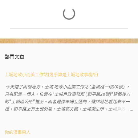
留
言
熱門文章
土城地政小而美工作站(幾乎算是土城地政事務所)
今天跑了兩個地方，土城 地政小而美工作站 (金城路一段101號) ，
只有配置一個人。位置在"土城戶政事務所 (和平路28號)"建築後方
的"土城區公所"裡面。兩者是停車場互通的，雖然地址看起來不一
樣。和平路上有土城分局、土城藝文館、土城衛生所、土城戶政事
務所等建築。所以都在一塊，但你可能會走錯大樓。 Google評論上
有不少跑錯的人，以為地政也配置在戶政事務所裡面。但其實 土城
沒有正式的地政事務所，只有地政小而美工作站 ，也已經能處理大
你的漫畫戀人