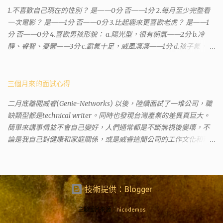
部分需求。我是因為有了法院公文才拿到了第三類謄本的紀錄，看
1.不喜歡自己現在的性別？ 是——0分 否——1分 2.每月至少完整看
到以後還真嚇了一跳，這一看就有問題。要是我拿著那不被承認、
一次電影？ 是——1分 否——0分 3.比起鹿來更喜歡老虎？ 是——1
有問題的幽靈合約恐怕還調不到資源。但我不知道審判時法官會不
分 否——0分 4.喜歡男孩形貌： a.陽光型，很有朝氣——2分 b.冷
會去調閱這些資料。因為沒把握每個法官或檢察官都公正細心，在
靜、睿智、憂鬱——3分 c.霸氣十足，威風凜凜——1分 d.孩子氣，十
案牘勞形中，會願意為了這種小人物受害案件去挖出更大的黑幕。
分可愛——4分 5.喜歡女孩形貌： a.楚楚動人，溫柔體貼——4分 b.
辦理人員非常專業熱心，也非常忙碌。還告訴我目前需要的關鍵特
性感成熟嫵媚——2分 c.明麗高貴的大家閨秀－3分 d.頹廢另類狂放
定檔案(原案登記簿案件，接露轉手時的價格變動)可以到本部( 新北
——1分 6.希望戀人的姓氏： a.大眾化——1分 b.罕見，古色古香的複
三個月來的面試心得
市板橋地政事務所 )去取得。不過實際到了現場發現還是需要法院的
姓——2分 c.配上名字動聽——4分 d.叫什麼都無所謂——3分 7.下列
正式行文才可以拿到這些檔案，因為我並非權利人，只是被捲入事
二月底離開威睿(Genie-Networks) 以後，陸續面試了一堆公司，職
活動喜歡參加： a.整場籃球比賽——1分 b.打一下午檯球——3分 c.正
件的租客。 在這過程中我覺得很像行走於沙漠的求生者，在一個小
缺類型都是technical writer。同時也發現台灣產業的差異真巨大。
式的舞會——4分 d.猜謎或搶答——2分 8.橡皮與立可白，更常用：
綠洲受到指引要繼續往某個方向才能脫離沙漠。當我不幸受到詐騙
簡單來講事情並不會自己變好，人們通常都是不斷無視後變壞，不
橡皮——1分 立可白——0分 9.喜歡下列哪一種顏色搭配： a.紅加黑
的時候，會覺得這社會真的很黑暗，到處都是敗類橫行卻沒有人願
論是我自己對健康和家庭關係，或是威睿這間公司的工作文化和環
——1分 b.金加銀——2分 c.粉加白——4分 d.粉加灰——3分 10.有多
意伸出援手。行政人員對於社會上充滿詐騙被害者也是義憤填膺，
境都是這樣。 (因為我原本預計離開威睿的時間是八月左右，這個時
少特長？ a.沒有——2分 b.1、2項——4分 c.3、4項——3分 d.5項及以
不少無辜受害者也是跑來申請這些資料。也是有光明的一面，只是
間比我預期的早了半年。感謝某個腦袋不清楚的R大股東兼被冰凍的
上——1分 得分表（男性戀人） 6分.日日野晴矢 7分.齋藤一 8分.雨宮
他們也許默默埋首在岡位上和檔案裡，當你大聲疾呼求找證人或走
主管，減少了我會繼續在這間公司浪費掉的生命。) 這個過程其實是
一彥 9分.仙道彰 10分.王天君 11分.邑輝一貴 12分.道明寺司 13分.沖田
進警局報案卻一籌莫展時，他們是這社會上別的部門裡後來才能支
比較倉促的，原因稍後再說。也因為是這樣，所以都是一些三線的
技術提供：Blogger
總司 14分.由貴瑛里 15分.傑克 16分.酷拉皮卡 17分.吉良朔夜 18分.藤原
援你的人。她祝我官司一切順利。 希望政府能把張淑晶一類的惡房
公司 --- 去面試之前就有心理準備，新資可能很爛，或是因為時間
佐為 19分.山田太郎 20分.工藤新一 21分.藏馬 22分.天照 23分.八戒 24
東或海蟑螂嚴加懲罰，不能再讓他們出來害人。買房市場已經被炒
不對的關係，職缺也都是爛缺。 普安 InforTrend (口頭offer get，
主題圖片來源：
nicodemos
分.草摩由希 25分.都筑麻斗 26分.皇昴流 27分.安倍泰明 (不是安倍晴
房客和建商政客弄得大家無法有自己的家，現在連租屋市場也烏煙