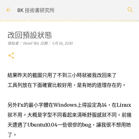
跳到主要內容
BK 技術書研究所
改回預設狀態
張貼者：
Howl Wu
日期：
5月 16, 2010
結果昨天的截圖只用了不到三小時就被我改回來了
工具列放在下面確實比較好用，是有她的道理存在的。
另外Fx的最小字體在Windows上得設定為14，在Linux
就不用。大概是字型不同看起來清晰舒服感就不同。前幾
天遭遇了Ubuntu10.04一些很慘的bug，讓我很不想用她
了。