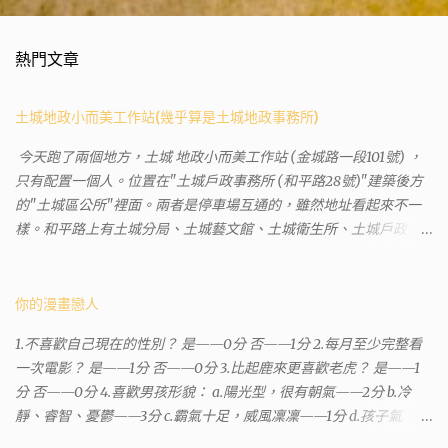
熱門文章
土城地政小而美工作站(幾乎算是土城地政事務所)
今天跑了兩個地方，土城 地政小而美工作站 (金城路一段101號) ，
只有配置一個人。位置在"土城戶政事務所 (和平路28號)"建築後方
的"土城區公所"裡面。兩者是停車場互通的，雖然地址看起來不一
樣。和平路上有土城分局、土城藝文館、土城衛生所、土城戶政事
務所等建築。所以都在一塊，但你可能會走錯大樓。 Google評論上
有不少跑錯的人，以為地政也配置在戶政事務所裡面。但其實 土城
沒有正式的地政事務所，只有地政小而美工作站 ，也已經能處理大
你的漫畫戀人
部分需求。我是因為有了法院公文才拿到了第三類謄本的紀錄，看
1.不喜歡自己現在的性別？ 是——0分 否——1分 2.每月至少完整看
到以後還真嚇了一跳，這一看就有問題。要是我拿著那不被承認、
一次電影？ 是——1分 否——0分 3.比起鹿來更喜歡老虎？ 是——1
有問題的幽靈合約恐怕還調不到資源。但我不知道審判時法官會不
分 否——0分 4.喜歡男孩形貌： a.陽光型，很有朝氣——2分 b.冷
會去調閱這些資料。因為沒把握每個法官或檢察官都公正細心，在
靜、睿智、憂鬱——3分 c.霸氣十足，威風凜凜——1分 d.孩子氣，十
案牘勞形中，會願意為了這種小人物受害案件去挖出更大的黑幕。
分可愛——4分 5.喜歡女孩形貌： a.楚楚動人，溫柔體貼——4分 b.
辦理人員非常專業熱心，也非常忙碌。還告訴我目前需要的關鍵特