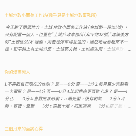
土城地政小而美工作站(幾乎算是土城地政事務所)
今天跑了兩個地方，土城 地政小而美工作站 (金城路一段101號) ，
只有配置一個人。位置在"土城戶政事務所 (和平路28號)"建築後方
的"土城區公所"裡面。兩者是停車場互通的，雖然地址看起來不一
樣。和平路上有土城分局、土城藝文館、土城衛生所、土城戶政事
務所等建築。所以都在一塊，但你可能會走錯大樓。 Google評論上
有不少跑錯的人，以為地政也配置在戶政事務所裡面。但其實 土城
沒有正式的地政事務所，只有地政小而美工作站 ，也已經能處理大
你的漫畫戀人
部分需求。我是因為有了法院公文才拿到了第三類謄本的紀錄，看
1.不喜歡自己現在的性別？ 是——0分 否——1分 2.每月至少完整看
到以後還真嚇了一跳，這一看就有問題。要是我拿著那不被承認、
一次電影？ 是——1分 否——0分 3.比起鹿來更喜歡老虎？ 是——1
有問題的幽靈合約恐怕還調不到資源。但我不知道審判時法官會不
分 否——0分 4.喜歡男孩形貌： a.陽光型，很有朝氣——2分 b.冷
會去調閱這些資料。因為沒把握每個法官或檢察官都公正細心，在
靜、睿智、憂鬱——3分 c.霸氣十足，威風凜凜——1分 d.孩子氣，十
案牘勞形中，會願意為了這種小人物受害案件去挖出更大的黑幕。
分可愛——4分 5.喜歡女孩形貌： a.楚楚動人，溫柔體貼——4分 b.
辦理人員非常專業熱心，也非常忙碌。還告訴我目前需要的關鍵特
性感成熟嫵媚——2分 c.明麗高貴的大家閨秀－3分 d.頹廢另類狂放
定檔案(原案登記簿案件，接露轉手時的價格變動)可以到本部( 新北
——1分 6.希望戀人的姓氏： a.大眾化——1分 b.罕見，古色古香的複
三個月來的面試心得
市板橋地政事務所 )去取得。不過實際到了現場發現還是需要法院的
姓——2分 c.配上名字動聽——4分 d.叫什麼都無所謂——3分 7.下列