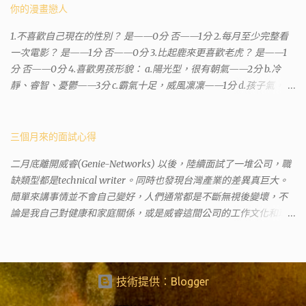
沒有正式的地政事務所，只有地政小而美工作站 ，也已經能處理大
你的漫畫戀人
部分需求。我是因為有了法院公文才拿到了第三類謄本的紀錄，看
1.不喜歡自己現在的性別？ 是——0分 否——1分 2.每月至少完整看
到以後還真嚇了一跳，這一看就有問題。要是我拿著那不被承認、
一次電影？ 是——1分 否——0分 3.比起鹿來更喜歡老虎？ 是——1
有問題的幽靈合約恐怕還調不到資源。但我不知道審判時法官會不
分 否——0分 4.喜歡男孩形貌： a.陽光型，很有朝氣——2分 b.冷
會去調閱這些資料。因為沒把握每個法官或檢察官都公正細心，在
靜、睿智、憂鬱——3分 c.霸氣十足，威風凜凜——1分 d.孩子氣，十
案牘勞形中，會願意為了這種小人物受害案件去挖出更大的黑幕。
分可愛——4分 5.喜歡女孩形貌： a.楚楚動人，溫柔體貼——4分 b.
辦理人員非常專業熱心，也非常忙碌。還告訴我目前需要的關鍵特
性感成熟嫵媚——2分 c.明麗高貴的大家閨秀－3分 d.頹廢另類狂放
定檔案(原案登記簿案件，接露轉手時的價格變動)可以到本部( 新北
——1分 6.希望戀人的姓氏： a.大眾化——1分 b.罕見，古色古香的複
三個月來的面試心得
市板橋地政事務所 )去取得。不過實際到了現場發現還是需要法院的
姓——2分 c.配上名字動聽——4分 d.叫什麼都無所謂——3分 7.下列
正式行文才可以拿到這些檔案，因為我並非權利人，只是被捲入事
二月底離開威睿(Genie-Networks) 以後，陸續面試了一堆公司，職
活動喜歡參加： a.整場籃球比賽——1分 b.打一下午檯球——3分 c.正
件的租客。 在這過程中我覺得很像行走於沙漠的求生者，在一個小
缺類型都是technical writer。同時也發現台灣產業的差異真巨大。
式的舞會——4分 d.猜謎或搶答——2分 8.橡皮與立可白，更常用：
綠洲受到指引要繼續往某個方向才能脫離沙漠。當我不幸受到詐騙
簡單來講事情並不會自己變好，人們通常都是不斷無視後變壞，不
橡皮——1分 立可白——0分 9.喜歡下列哪一種顏色搭配： a.紅加黑
的時候，會覺得這社會真的很黑暗，到處都是敗類橫行卻沒有人願
論是我自己對健康和家庭關係，或是威睿這間公司的工作文化和環
——1分 b.金加銀——2分 c.粉加白——4分 d.粉加灰——3分 10.有多
意伸出援手。行政人員對於社會上充滿詐騙被害者也是義憤填膺，
境都是這樣。 (因為我原本預計離開威睿的時間是八月左右，這個時
少特長？ a.沒有——2分 b.1、2項——4分 c.3、4項——3分 d.5項及以
不少無辜受害者也是跑來申請這些資料。也是有光明的一面，只是
間比我預期的早了半年。感謝某個腦袋不清楚的R大股東兼被冰凍的
上——1分 得分表（男性戀人） 6分.日日野晴矢 7分.齋藤一 8分.雨宮
他們也許默默埋首在岡位上和檔案裡，當你大聲疾呼求找證人或走
主管，減少了我會繼續在這間公司浪費掉的生命。) 這個過程其實是
一彥 9分.仙道彰 10分.王天君 11分.邑輝一貴 12分.道明寺司 13分.沖田
進警局報案卻一籌莫展時，他們是這社會上別的部門裡後來才能支
比較倉促的，原因稍後再說。也因為是這樣，所以都是一些三線的
技術提供：Blogger
總司 14分.由貴瑛里 15分.傑克 16分.酷拉皮卡 17分.吉良朔夜 18分.藤原
援你的人。她祝我官司一切順利。 希望政府能把張淑晶一類的惡房
公司 --- 去面試之前就有心理準備，新資可能很爛，或是因為時間
佐為 19分.山田太郎 20分.工藤新一 21分.藏馬 22分.天照 23分.八戒 24
東或海蟑螂嚴加懲罰，不能再讓他們出來害人。買房市場已經被炒