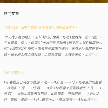
熱門文章
土城地政小而美工作站(幾乎算是土城地政事務所)
今天跑了兩個地方，土城 地政小而美工作站 (金城路一段101號) ，
只有配置一個人。位置在"土城戶政事務所 (和平路28號)"建築後方
的"土城區公所"裡面。兩者是停車場互通的，雖然地址看起來不一
樣。和平路上有土城分局、土城藝文館、土城衛生所、土城戶政事
務所等建築。所以都在一塊，但你可能會走錯大樓。 Google評論上
有不少跑錯的人，以為地政也配置在戶政事務所裡面。但其實 土城
沒有正式的地政事務所，只有地政小而美工作站 ，也已經能處理大
你的漫畫戀人
部分需求。我是因為有了法院公文才拿到了第三類謄本的紀錄，看
1.不喜歡自己現在的性別？ 是——0分 否——1分 2.每月至少完整看
到以後還真嚇了一跳，這一看就有問題。要是我拿著那不被承認、
一次電影？ 是——1分 否——0分 3.比起鹿來更喜歡老虎？ 是——1
有問題的幽靈合約恐怕還調不到資源。但我不知道審判時法官會不
分 否——0分 4.喜歡男孩形貌： a.陽光型，很有朝氣——2分 b.冷
會去調閱這些資料。因為沒把握每個法官或檢察官都公正細心，在
靜、睿智、憂鬱——3分 c.霸氣十足，威風凜凜——1分 d.孩子氣，十
案牘勞形中，會願意為了這種小人物受害案件去挖出更大的黑幕。
分可愛——4分 5.喜歡女孩形貌： a.楚楚動人，溫柔體貼——4分 b.
辦理人員非常專業熱心，也非常忙碌。還告訴我目前需要的關鍵特