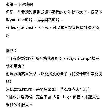
來講一下優缺點
但是一些我還沒用到或還不熟悉的功能就不說了，像是下
載youtube影片、搜尋網路影片、
video-podcast、bt下載、可以當音樂管理播放器之類
的
優點：
1.目前我嘗試過的所有格式都能吃，avi,wmv,mp4這些
就不用說了
他是號稱高畫質格式都能播放的樣子（我沒什麼檔案能測
試）
連flv,rm,rmvb，甚至連md0一些dvd格式也能吃
2.播放非常流暢，完全不會掉格、lag、破音，用起來也
很輕盈不肥大。