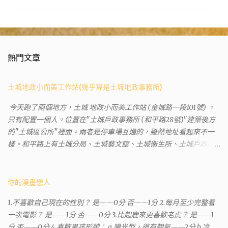
熱門文章
土城地政小而美工作站(幾乎算是土城地政事務所)
今天跑了兩個地方，土城 地政小而美工作站 (金城路一段101號) ，
只有配置一個人。位置在"土城戶政事務所 (和平路28號)"建築後方
的"土城區公所"裡面。兩者是停車場互通的，雖然地址看起來不一
樣。和平路上有土城分局、土城藝文館、土城衛生所、土城戶政事
務所等建築。所以都在一塊，但你可能會走錯大樓。 Google評論上
有不少跑錯的人，以為地政也配置在戶政事務所裡面。但其實 土城
沒有正式的地政事務所，只有地政小而美工作站 ，也已經能處理大
你的漫畫戀人
部分需求。我是因為有了法院公文才拿到了第三類謄本的紀錄，看
1.不喜歡自己現在的性別？ 是——0分 否——1分 2.每月至少完整看
到以後還真嚇了一跳，這一看就有問題。要是我拿著那不被承認、
一次電影？ 是——1分 否——0分 3.比起鹿來更喜歡老虎？ 是——1
有問題的幽靈合約恐怕還調不到資源。但我不知道審判時法官會不
分 否——0分 4.喜歡男孩形貌： a.陽光型，很有朝氣——2分 b.冷