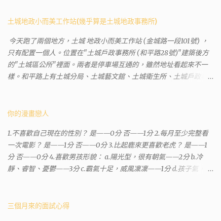
土城地政小而美工作站(幾乎算是土城地政事務所)
今天跑了兩個地方，土城 地政小而美工作站 (金城路一段101號) ，
只有配置一個人。位置在"土城戶政事務所 (和平路28號)"建築後方
的"土城區公所"裡面。兩者是停車場互通的，雖然地址看起來不一
樣。和平路上有土城分局、土城藝文館、土城衛生所、土城戶政事
務所等建築。所以都在一塊，但你可能會走錯大樓。 Google評論上
有不少跑錯的人，以為地政也配置在戶政事務所裡面。但其實 土城
沒有正式的地政事務所，只有地政小而美工作站 ，也已經能處理大
你的漫畫戀人
部分需求。我是因為有了法院公文才拿到了第三類謄本的紀錄，看
1.不喜歡自己現在的性別？ 是——0分 否——1分 2.每月至少完整看
到以後還真嚇了一跳，這一看就有問題。要是我拿著那不被承認、
一次電影？ 是——1分 否——0分 3.比起鹿來更喜歡老虎？ 是——1
有問題的幽靈合約恐怕還調不到資源。但我不知道審判時法官會不
分 否——0分 4.喜歡男孩形貌： a.陽光型，很有朝氣——2分 b.冷
會去調閱這些資料。因為沒把握每個法官或檢察官都公正細心，在
靜、睿智、憂鬱——3分 c.霸氣十足，威風凜凜——1分 d.孩子氣，十
案牘勞形中，會願意為了這種小人物受害案件去挖出更大的黑幕。
分可愛——4分 5.喜歡女孩形貌： a.楚楚動人，溫柔體貼——4分 b.
辦理人員非常專業熱心，也非常忙碌。還告訴我目前需要的關鍵特
性感成熟嫵媚——2分 c.明麗高貴的大家閨秀－3分 d.頹廢另類狂放
定檔案(原案登記簿案件，接露轉手時的價格變動)可以到本部( 新北
——1分 6.希望戀人的姓氏： a.大眾化——1分 b.罕見，古色古香的複
三個月來的面試心得
市板橋地政事務所 )去取得。不過實際到了現場發現還是需要法院的
姓——2分 c.配上名字動聽——4分 d.叫什麼都無所謂——3分 7.下列
正式行文才可以拿到這些檔案，因為我並非權利人，只是被捲入事