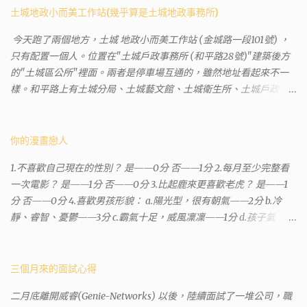
土城地政小而美工作站(幾乎算是土城地政事務所)
今天跑了兩個地方，土城 地政小而美工作站 (金城路一段101號) ，
只有配置一個人。位置在"土城戶政事務所 (和平路28號)"建築後方
的"土城區公所"裡面。兩者是停車場互通的，雖然地址看起來不一
樣。和平路上有土城分局、土城藝文館、土城衛生所、土城戶政事
務所等建築。所以都在一塊，但你可能會走錯大樓。 Google評論上
有不少跑錯的人，以為地政也配置在戶政事務所裡面。但其實 土城
沒有正式的地政事務所，只有地政小而美工作站 ，也已經能處理大
你的漫畫戀人
部分需求。我是因為有了法院公文才拿到了第三類謄本的紀錄，看
1.不喜歡自己現在的性別？ 是——0分 否——1分 2.每月至少完整看
到以後還真嚇了一跳，這一看就有問題。要是我拿著那不被承認、
一次電影？ 是——1分 否——0分 3.比起鹿來更喜歡老虎？ 是——1
有問題的幽靈合約恐怕還調不到資源。但我不知道審判時法官會不
分 否——0分 4.喜歡男孩形貌： a.陽光型，很有朝氣——2分 b.冷
會去調閱這些資料。因為沒把握每個法官或檢察官都公正細心，在
靜、睿智、憂鬱——3分 c.霸氣十足，威風凜凜——1分 d.孩子氣，十
案牘勞形中，會願意為了這種小人物受害案件去挖出更大的黑幕。
分可愛——4分 5.喜歡女孩形貌： a.楚楚動人，溫柔體貼——4分 b.
辦理人員非常專業熱心，也非常忙碌。還告訴我目前需要的關鍵特
性感成熟嫵媚——2分 c.明麗高貴的大家閨秀－3分 d.頹廢另類狂放
定檔案(原案登記簿案件，接露轉手時的價格變動)可以到本部( 新北
——1分 6.希望戀人的姓氏： a.大眾化——1分 b.罕見，古色古香的複
三個月來的面試心得
市板橋地政事務所 )去取得。不過實際到了現場發現還是需要法院的
姓——2分 c.配上名字動聽——4分 d.叫什麼都無所謂——3分 7.下列
正式行文才可以拿到這些檔案，因為我並非權利人，只是被捲入事
二月底離開威睿(Genie-Networks) 以後，陸續面試了一堆公司，職
活動喜歡參加： a.整場籃球比賽——1分 b.打一下午檯球——3分 c.正
件的租客。 在這過程中我覺得很像行走於沙漠的求生者，在一個小