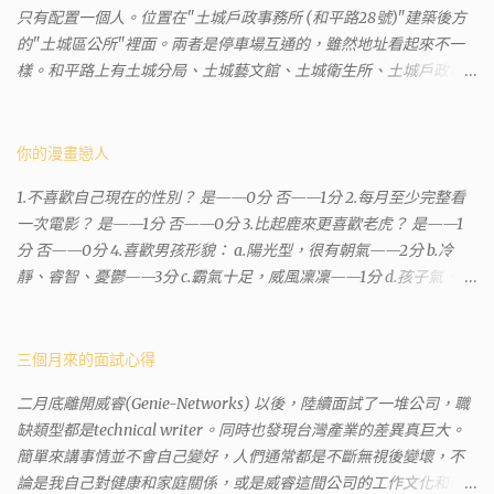
只有配置一個人。位置在"土城戶政事務所 (和平路28號)"建築後方
的"土城區公所"裡面。兩者是停車場互通的，雖然地址看起來不一
樣。和平路上有土城分局、土城藝文館、土城衛生所、土城戶政事
務所等建築。所以都在一塊，但你可能會走錯大樓。 Google評論上
有不少跑錯的人，以為地政也配置在戶政事務所裡面。但其實 土城
沒有正式的地政事務所，只有地政小而美工作站 ，也已經能處理大
你的漫畫戀人
部分需求。我是因為有了法院公文才拿到了第三類謄本的紀錄，看
1.不喜歡自己現在的性別？ 是——0分 否——1分 2.每月至少完整看
到以後還真嚇了一跳，這一看就有問題。要是我拿著那不被承認、
一次電影？ 是——1分 否——0分 3.比起鹿來更喜歡老虎？ 是——1
有問題的幽靈合約恐怕還調不到資源。但我不知道審判時法官會不
分 否——0分 4.喜歡男孩形貌： a.陽光型，很有朝氣——2分 b.冷
會去調閱這些資料。因為沒把握每個法官或檢察官都公正細心，在
靜、睿智、憂鬱——3分 c.霸氣十足，威風凜凜——1分 d.孩子氣，十
案牘勞形中，會願意為了這種小人物受害案件去挖出更大的黑幕。
分可愛——4分 5.喜歡女孩形貌： a.楚楚動人，溫柔體貼——4分 b.
辦理人員非常專業熱心，也非常忙碌。還告訴我目前需要的關鍵特
性感成熟嫵媚——2分 c.明麗高貴的大家閨秀－3分 d.頹廢另類狂放
定檔案(原案登記簿案件，接露轉手時的價格變動)可以到本部( 新北
——1分 6.希望戀人的姓氏： a.大眾化——1分 b.罕見，古色古香的複
三個月來的面試心得
市板橋地政事務所 )去取得。不過實際到了現場發現還是需要法院的
姓——2分 c.配上名字動聽——4分 d.叫什麼都無所謂——3分 7.下列
正式行文才可以拿到這些檔案，因為我並非權利人，只是被捲入事
二月底離開威睿(Genie-Networks) 以後，陸續面試了一堆公司，職
活動喜歡參加： a.整場籃球比賽——1分 b.打一下午檯球——3分 c.正
件的租客。 在這過程中我覺得很像行走於沙漠的求生者，在一個小
缺類型都是technical writer。同時也發現台灣產業的差異真巨大。
式的舞會——4分 d.猜謎或搶答——2分 8.橡皮與立可白，更常用：
綠洲受到指引要繼續往某個方向才能脫離沙漠。當我不幸受到詐騙
簡單來講事情並不會自己變好，人們通常都是不斷無視後變壞，不
橡皮——1分 立可白——0分 9.喜歡下列哪一種顏色搭配： a.紅加黑
的時候，會覺得這社會真的很黑暗，到處都是敗類橫行卻沒有人願
論是我自己對健康和家庭關係，或是威睿這間公司的工作文化和環
——1分 b.金加銀——2分 c.粉加白——4分 d.粉加灰——3分 10.有多