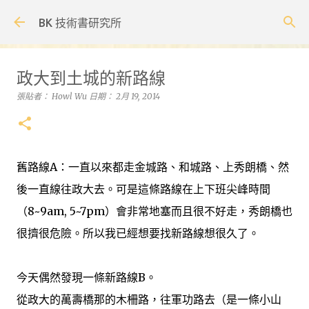
跳到主要內容
BK 技術書研究所
政大到土城的新路線
張貼者：
Howl Wu
日期：
2月 19, 2014
舊路線A：一直以來都走金城路、和城路、上秀朗橋、然
後一直線往政大去。可是這條路線在上下班尖峰時間
（8~9am, 5~7pm）會非常地塞而且很不好走，秀朗橋也
很擠很危險。所以我已經想要找新路線想很久了。
今天偶然發現一條新路線B。
從政大的萬壽橋那的木柵路，往軍功路去（是一條小山