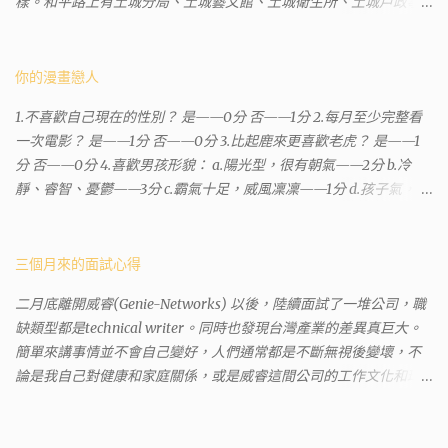
樣。和平路上有土城分局、土城藝文館、土城衛生所、土城戶政事
務所等建築。所以都在一塊，但你可能會走錯大樓。 Google評論上
有不少跑錯的人，以為地政也配置在戶政事務所裡面。但其實 土城
沒有正式的地政事務所，只有地政小而美工作站 ，也已經能處理大
你的漫畫戀人
部分需求。我是因為有了法院公文才拿到了第三類謄本的紀錄，看
1.不喜歡自己現在的性別？ 是——0分 否——1分 2.每月至少完整看
到以後還真嚇了一跳，這一看就有問題。要是我拿著那不被承認、
一次電影？ 是——1分 否——0分 3.比起鹿來更喜歡老虎？ 是——1
有問題的幽靈合約恐怕還調不到資源。但我不知道審判時法官會不
分 否——0分 4.喜歡男孩形貌： a.陽光型，很有朝氣——2分 b.冷
會去調閱這些資料。因為沒把握每個法官或檢察官都公正細心，在
靜、睿智、憂鬱——3分 c.霸氣十足，威風凜凜——1分 d.孩子氣，十
案牘勞形中，會願意為了這種小人物受害案件去挖出更大的黑幕。
分可愛——4分 5.喜歡女孩形貌： a.楚楚動人，溫柔體貼——4分 b.
辦理人員非常專業熱心，也非常忙碌。還告訴我目前需要的關鍵特
性感成熟嫵媚——2分 c.明麗高貴的大家閨秀－3分 d.頹廢另類狂放
定檔案(原案登記簿案件，接露轉手時的價格變動)可以到本部( 新北
——1分 6.希望戀人的姓氏： a.大眾化——1分 b.罕見，古色古香的複
三個月來的面試心得
市板橋地政事務所 )去取得。不過實際到了現場發現還是需要法院的
姓——2分 c.配上名字動聽——4分 d.叫什麼都無所謂——3分 7.下列
正式行文才可以拿到這些檔案，因為我並非權利人，只是被捲入事
二月底離開威睿(Genie-Networks) 以後，陸續面試了一堆公司，職
活動喜歡參加： a.整場籃球比賽——1分 b.打一下午檯球——3分 c.正
件的租客。 在這過程中我覺得很像行走於沙漠的求生者，在一個小
缺類型都是technical writer。同時也發現台灣產業的差異真巨大。
式的舞會——4分 d.猜謎或搶答——2分 8.橡皮與立可白，更常用：
綠洲受到指引要繼續往某個方向才能脫離沙漠。當我不幸受到詐騙
簡單來講事情並不會自己變好，人們通常都是不斷無視後變壞，不
橡皮——1分 立可白——0分 9.喜歡下列哪一種顏色搭配： a.紅加黑
的時候，會覺得這社會真的很黑暗，到處都是敗類橫行卻沒有人願
論是我自己對健康和家庭關係，或是威睿這間公司的工作文化和環
——1分 b.金加銀——2分 c.粉加白——4分 d.粉加灰——3分 10.有多
意伸出援手。行政人員對於社會上充滿詐騙被害者也是義憤填膺，
境都是這樣。 (因為我原本預計離開威睿的時間是八月左右，這個時
少特長？ a.沒有——2分 b.1、2項——4分 c.3、4項——3分 d.5項及以
不少無辜受害者也是跑來申請這些資料。也是有光明的一面，只是
間比我預期的早了半年。感謝某個腦袋不清楚的R大股東兼被冰凍的
上——1分 得分表（男性戀人） 6分.日日野晴矢 7分.齋藤一 8分.雨宮
他們也許默默埋首在岡位上和檔案裡，當你大聲疾呼求找證人或走