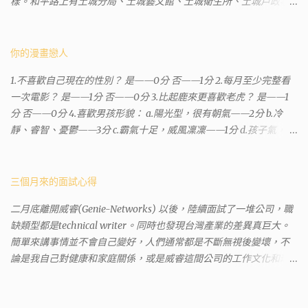
樣。和平路上有土城分局、土城藝文館、土城衛生所、土城戶政事
務所等建築。所以都在一塊，但你可能會走錯大樓。 Google評論上
有不少跑錯的人，以為地政也配置在戶政事務所裡面。但其實 土城
沒有正式的地政事務所，只有地政小而美工作站 ，也已經能處理大
你的漫畫戀人
部分需求。我是因為有了法院公文才拿到了第三類謄本的紀錄，看
1.不喜歡自己現在的性別？ 是——0分 否——1分 2.每月至少完整看
到以後還真嚇了一跳，這一看就有問題。要是我拿著那不被承認、
一次電影？ 是——1分 否——0分 3.比起鹿來更喜歡老虎？ 是——1
有問題的幽靈合約恐怕還調不到資源。但我不知道審判時法官會不
分 否——0分 4.喜歡男孩形貌： a.陽光型，很有朝氣——2分 b.冷
會去調閱這些資料。因為沒把握每個法官或檢察官都公正細心，在
靜、睿智、憂鬱——3分 c.霸氣十足，威風凜凜——1分 d.孩子氣，十
案牘勞形中，會願意為了這種小人物受害案件去挖出更大的黑幕。
分可愛——4分 5.喜歡女孩形貌： a.楚楚動人，溫柔體貼——4分 b.
辦理人員非常專業熱心，也非常忙碌。還告訴我目前需要的關鍵特
性感成熟嫵媚——2分 c.明麗高貴的大家閨秀－3分 d.頹廢另類狂放
定檔案(原案登記簿案件，接露轉手時的價格變動)可以到本部( 新北
——1分 6.希望戀人的姓氏： a.大眾化——1分 b.罕見，古色古香的複
三個月來的面試心得
市板橋地政事務所 )去取得。不過實際到了現場發現還是需要法院的
姓——2分 c.配上名字動聽——4分 d.叫什麼都無所謂——3分 7.下列
正式行文才可以拿到這些檔案，因為我並非權利人，只是被捲入事
二月底離開威睿(Genie-Networks) 以後，陸續面試了一堆公司，職
活動喜歡參加： a.整場籃球比賽——1分 b.打一下午檯球——3分 c.正
件的租客。 在這過程中我覺得很像行走於沙漠的求生者，在一個小
缺類型都是technical writer。同時也發現台灣產業的差異真巨大。
式的舞會——4分 d.猜謎或搶答——2分 8.橡皮與立可白，更常用：
綠洲受到指引要繼續往某個方向才能脫離沙漠。當我不幸受到詐騙
簡單來講事情並不會自己變好，人們通常都是不斷無視後變壞，不
橡皮——1分 立可白——0分 9.喜歡下列哪一種顏色搭配： a.紅加黑
的時候，會覺得這社會真的很黑暗，到處都是敗類橫行卻沒有人願
論是我自己對健康和家庭關係，或是威睿這間公司的工作文化和環
——1分 b.金加銀——2分 c.粉加白——4分 d.粉加灰——3分 10.有多
意伸出援手。行政人員對於社會上充滿詐騙被害者也是義憤填膺，
境都是這樣。 (因為我原本預計離開威睿的時間是八月左右，這個時
少特長？ a.沒有——2分 b.1、2項——4分 c.3、4項——3分 d.5項及以
不少無辜受害者也是跑來申請這些資料。也是有光明的一面，只是
間比我預期的早了半年。感謝某個腦袋不清楚的R大股東兼被冰凍的
上——1分 得分表（男性戀人） 6分.日日野晴矢 7分.齋藤一 8分.雨宮
他們也許默默埋首在岡位上和檔案裡，當你大聲疾呼求找證人或走