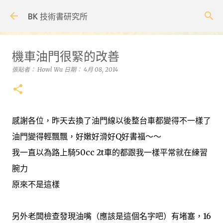
跳到主要內容
BK 技術書研究所
機車油門很緊的改善
張貼者：
Howl Wu
日期：
4月 08, 2014
感謝各位，昨天去換了油門線以後整台車都變得不一樣了
油門變得輕飄飄，好嫩好滑好Q好書福～～
我一直以為路上騎50cc 2t車的都跟我一樣平常就在練習
腕力
原來不是這樣
另外老闆檢查發現油嘴（應該是這個名字吧）有堵塞，16