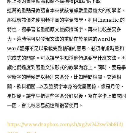
附上我的畫重點照和原本掃描稿pdf提供下載
這篇的重點是教語言本來就該考慮數量最龐大的初學者，
那就應該優先使用頻率高的字彙教學，利用thematic 的
特性，讓學習者重組原文並認識新字，再來比較差異多
大。這時候可以發現文法的重點在於單純的word by
word翻譯不足以承載完整精確的意思。必須考慮時態和
完成式的問題。可以讓學生知道他們還要學什麼文法。再
讓他們過度到著重文法形式的教學內容上。同時，要是學
習新字的時候是以類別來區分，比如時間相關、交通相
關、飲料相關…以及強調字本身的從屬關係，像是月份、
星期幾。讓學生把這些字區分好以後，寫在字卡上放成同
一團，會比較容易記憶和複習使用。
https://www.dropbox.com/sh/xg2w742zw7ab8id/