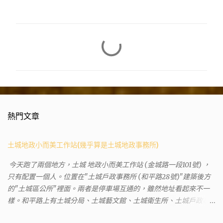
留
言
熱門文章
土城地政小而美工作站(幾乎算是土城地政事務所)
今天跑了兩個地方，土城 地政小而美工作站 (金城路一段101號) ，
只有配置一個人。位置在"土城戶政事務所 (和平路28號)"建築後方
的"土城區公所"裡面。兩者是停車場互通的，雖然地址看起來不一
樣。和平路上有土城分局、土城藝文館、土城衛生所、土城戶政事
務所等建築。所以都在一塊，但你可能會走錯大樓。 Google評論上