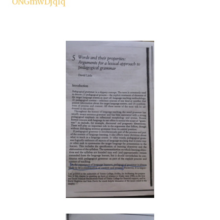
ONGmwDjqlq