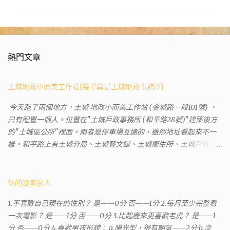
熱門文章
土城地政小而美工作站(幾乎算是土城地政事務所)
今天跑了兩個地方，土城 地政小而美工作站 (金城路一段101號) ，
只有配置一個人。位置在"土城戶政事務所 (和平路28號)"建築後方
的"土城區公所"裡面。兩者是停車場互通的，雖然地址看起來不一
樣。和平路上有土城分局、土城藝文館、土城衛生所、土城戶政事
務所等建築。所以都在一塊，但你可能會走錯大樓。 Google評論上
有不少跑錯的人，以為地政也配置在戶政事務所裡面。但其實 土城
沒有正式的地政事務所，只有地政小而美工作站 ，也已經能處理大
你的漫畫戀人
部分需求。我是因為有了法院公文才拿到了第三類謄本的紀錄，看
1.不喜歡自己現在的性別？ 是——0分 否——1分 2.每月至少完整看
到以後還真嚇了一跳，這一看就有問題。要是我拿著那不被承認、
一次電影？ 是——1分 否——0分 3.比起鹿來更喜歡老虎？ 是——1
有問題的幽靈合約恐怕還調不到資源。但我不知道審判時法官會不
分 否——0分 4.喜歡男孩形貌： a.陽光型，很有朝氣——2分 b.冷