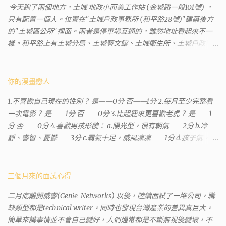
今天跑了兩個地方，土城 地政小而美工作站 (金城路一段101號) ，
只有配置一個人。位置在"土城戶政事務所 (和平路28號)"建築後方
的"土城區公所"裡面。兩者是停車場互通的，雖然地址看起來不一
樣。和平路上有土城分局、土城藝文館、土城衛生所、土城戶政事
務所等建築。所以都在一塊，但你可能會走錯大樓。 Google評論上
有不少跑錯的人，以為地政也配置在戶政事務所裡面。但其實 土城
沒有正式的地政事務所，只有地政小而美工作站 ，也已經能處理大
你的漫畫戀人
部分需求。我是因為有了法院公文才拿到了第三類謄本的紀錄，看
1.不喜歡自己現在的性別？ 是——0分 否——1分 2.每月至少完整看
到以後還真嚇了一跳，這一看就有問題。要是我拿著那不被承認、
一次電影？ 是——1分 否——0分 3.比起鹿來更喜歡老虎？ 是——1
有問題的幽靈合約恐怕還調不到資源。但我不知道審判時法官會不
分 否——0分 4.喜歡男孩形貌： a.陽光型，很有朝氣——2分 b.冷
會去調閱這些資料。因為沒把握每個法官或檢察官都公正細心，在
靜、睿智、憂鬱——3分 c.霸氣十足，威風凜凜——1分 d.孩子氣，十
案牘勞形中，會願意為了這種小人物受害案件去挖出更大的黑幕。
分可愛——4分 5.喜歡女孩形貌： a.楚楚動人，溫柔體貼——4分 b.
辦理人員非常專業熱心，也非常忙碌。還告訴我目前需要的關鍵特
性感成熟嫵媚——2分 c.明麗高貴的大家閨秀－3分 d.頹廢另類狂放
定檔案(原案登記簿案件，接露轉手時的價格變動)可以到本部( 新北
——1分 6.希望戀人的姓氏： a.大眾化——1分 b.罕見，古色古香的複
三個月來的面試心得
市板橋地政事務所 )去取得。不過實際到了現場發現還是需要法院的
姓——2分 c.配上名字動聽——4分 d.叫什麼都無所謂——3分 7.下列
正式行文才可以拿到這些檔案，因為我並非權利人，只是被捲入事
二月底離開威睿(Genie-Networks) 以後，陸續面試了一堆公司，職
活動喜歡參加： a.整場籃球比賽——1分 b.打一下午檯球——3分 c.正
件的租客。 在這過程中我覺得很像行走於沙漠的求生者，在一個小
缺類型都是technical writer。同時也發現台灣產業的差異真巨大。
式的舞會——4分 d.猜謎或搶答——2分 8.橡皮與立可白，更常用：
綠洲受到指引要繼續往某個方向才能脫離沙漠。當我不幸受到詐騙
簡單來講事情並不會自己變好，人們通常都是不斷無視後變壞，不
橡皮——1分 立可白——0分 9.喜歡下列哪一種顏色搭配： a.紅加黑
的時候，會覺得這社會真的很黑暗，到處都是敗類橫行卻沒有人願