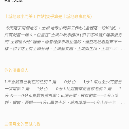
土城地政小而美工作站(幾乎算是土城地政事務所)
今天跑了兩個地方，土城 地政小而美工作站 (金城路一段101號) ，
只有配置一個人。位置在"土城戶政事務所 (和平路28號)"建築後方
的"土城區公所"裡面。兩者是停車場互通的，雖然地址看起來不一
樣。和平路上有土城分局、土城藝文館、土城衛生所、土城戶政事
務所等建築。所以都在一塊，但你可能會走錯大樓。 Google評論上
有不少跑錯的人，以為地政也配置在戶政事務所裡面。但其實 土城
沒有正式的地政事務所，只有地政小而美工作站 ，也已經能處理大
你的漫畫戀人
部分需求。我是因為有了法院公文才拿到了第三類謄本的紀錄，看
1.不喜歡自己現在的性別？ 是——0分 否——1分 2.每月至少完整看
到以後還真嚇了一跳，這一看就有問題。要是我拿著那不被承認、
一次電影？ 是——1分 否——0分 3.比起鹿來更喜歡老虎？ 是——1
有問題的幽靈合約恐怕還調不到資源。但我不知道審判時法官會不
分 否——0分 4.喜歡男孩形貌： a.陽光型，很有朝氣——2分 b.冷
會去調閱這些資料。因為沒把握每個法官或檢察官都公正細心，在
靜、睿智、憂鬱——3分 c.霸氣十足，威風凜凜——1分 d.孩子氣，十
案牘勞形中，會願意為了這種小人物受害案件去挖出更大的黑幕。
分可愛——4分 5.喜歡女孩形貌： a.楚楚動人，溫柔體貼——4分 b.
辦理人員非常專業熱心，也非常忙碌。還告訴我目前需要的關鍵特
性感成熟嫵媚——2分 c.明麗高貴的大家閨秀－3分 d.頹廢另類狂放
定檔案(原案登記簿案件，接露轉手時的價格變動)可以到本部( 新北
——1分 6.希望戀人的姓氏： a.大眾化——1分 b.罕見，古色古香的複
三個月來的面試心得
市板橋地政事務所 )去取得。不過實際到了現場發現還是需要法院的