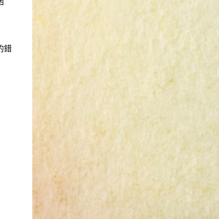
困
命。) 這個過程其實是比較倉促的，原因稍後
長？ a.沒有——2分 b.1、2項——4分 c.3、4項
離沙漠。當我不幸受到詐騙的時候，會覺得這
再說。也因為是這樣，所以都是一些三線的公
——3分 d.5項及以上——1分 得分表（男性戀
社會真的很黑暗，到處都是敗類橫行卻沒有人
司 --- 去面試之前就有心理準備，新資可能很
人） 6分.日日野晴矢 7分.齋藤一 8分.雨宮一彥
願意伸出援手。行政人員對於社會上充滿詐騙
爛，或是因為時間不對的關係，職缺也都是爛
9分.仙道彰 10分.王天君 11分.邑輝一貴 12分.道
被害者也是義憤填膺，不少無辜受害者也是跑
的錯
缺。 普安 InforTrend (口頭offer get，之後
明寺司 13分.沖田總司 14分.由貴瑛里 15分.傑
來申請這些資料。也是有光明的一面，只是他
被表) 這間挺糟糕的。人資已經跟我確定錄
克 16分.酷拉皮卡 17分.吉良朔夜 18分.藤原佐
們也許默默埋首在岡位上和檔案裡，當你大聲
取，還打電話恭喜我，也說了錄取薪水是4萬
為 19分.山田太郎 20分.工藤新一 21分.藏馬 22
疾呼求找證人或走進警局報案卻一籌莫展時，
5。但正式聘書一直不下來，還一直改變說
分.天照 23分.八戒 24分.草摩由希 25分.都筑麻
他們是這社會上別的部門裡後來才能支援你的
詞。第一次去面試的時候，可以感覺到跟網路
斗 26分.皇昴流 27分.安倍泰明 (不是安倍晴明
人。她祝我官司一切順利。 希望政府能把張
上說的一樣，暮氣沉沉，老人想要改變這個黃
嗎?) 28分.玖月牙曉 得分表（女性戀人） 6分.
淑晶一類的惡房東或海蟑螂嚴加懲罰，不能再
昏產業，但怎麼樣都變不出有用的新把戲，新
空條徐倫 7分.綾波麗 (應該是綾波零吧...") 8分.
讓他們出來害人。買房市場已經被炒房客和建
人因為被壓榨所以留不住。 東碩 (面試後很快
奈美 9分.拉姆 10分.乾闥婆王 (聖傳) 11分.更紗
商政客弄得大家無法有自己的家，現在連租屋
就發感謝信) 人資一看期望薪資大概就知道我
12分.雪代巴 13分.美夕 14分.花音 15分.神崎堇
市場也烏煙瘴氣，國人自己都無立錐之地，哪
不會來了。這公司氣氛很像公家機關，緩慢而
16分.音無響子 (是音無可憐嗎?) 17分.天野愛
裡能安居樂業呢? 就是因為工作或生活所需，
年老，座位隔間的排列也是。面試我的阿姨不
18分.宮澤雪野 19分.幸田實果子 20分.林明美
家人成家已經沒有空間才出來找空間，現在卻
斷鼓吹我這個職位的可能性，但就像查得到的
21分.鈴木夕梨 22分.無道紗羅 23分.桃生小鳥
處處是陷阱，惡人專門欺負沒有資源或法律知
資訊，它們大量用沒有經驗的新人去做PM，
24分.藤崎詩織 25分.夕城美朱 26分.本田透 27
識不夠的弱勢，平民小老百姓即使願意對簿公
基本上也就是去一個沒什麼用的資料庫去猜可
分.蓓兒丹蒂 28分.月野兔
堂，又怎麼承受得住法律訴訟的折磨呢?
能會有什麼東西可以做。每個月裡面所有的計