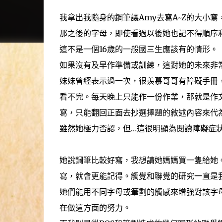
我拿出我隨身的鋼筆讓Amy去寫A~Z的大小寫
那之後的字母，即使看過以後她也記不得順序
這不是一個16歲的一般國三生應該有的情形。
如果沒有及早作準備或訓練，這對她的未來非
妹妹曾經表示過一次，很羨慕哥哥有障礙手冊
看不完。每天晚上只能作一份作業，那就是作
寫，只能翻回正面去抄選擇題的敘述內容來代為
雖然她極力否認，但…這很明顯為閱讀障礙症
她說鋼筆比較好寫，我想請她媽媽買一隻給她
寫，就會更能記得。觸覺和聯覺的研究一直是
她們能用不同字母或筆劃的觸感來增強對該字母
在做這方面的努力。