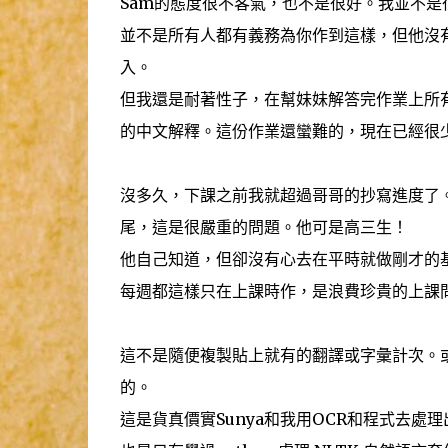
Sam的態度很不客氣，也不是很好。我並不是
並不是所有人都有義務為你作到這樣，但他沒
入。
但我還是耐著性子，在幫妹妹解答完作業上所
的中文解釋。這份作業還蠻難的，現在已經很
沒多久，下課之前我就超過哥哥的抄寫進度了
尾，這是很嚴重的問題。他可是高三生！
他自己知道，但卻沒有心去在平時就做剛才的
每週都這樣只在上課時作，是浪費珍貴的上課
這不是隨便複製貼上就有的翻譯或字彙計次。
的。
這是貨真價實Sunya和我用OCR和程式去處