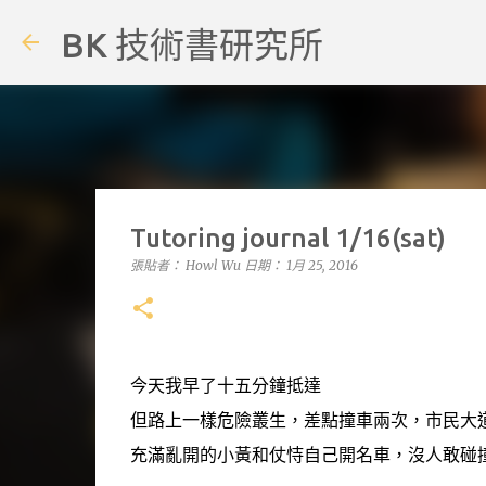
BK 技術書研究所
Tutoring journal 1/16(sat)
張貼者：
Howl Wu
日期：
1月 25, 2016
今天我早了十五分鐘抵達
但路上一樣危險叢生，差點撞車兩次，市民大
充滿亂開的小黃和仗恃自己開名車，沒人敢碰