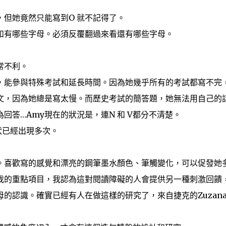
，但她竟然只能寫到O 就不記得了。
和有哪些字母。必須反覆翻過來看還有哪些字母。
常不利。
，能參與特殊考試和延長時間。因為她幾乎所有的考試都寫不完
文，因為她總是寫太慢。而歷史考試的簡答題，她無法用自己的
回答…Amy現在的狀況是，連N 和 V都分不清楚。
狀已經出現多次。
。喜歡寫的感覺和漂亮的鋼筆墨水顏色、筆觸變化，可以促發她
我的重點項目，我認為這對閱讀障礙的人會提供另一種刺激回饋
的認識。確實已經有人在做這樣的研究了，來自捷克的Zuzan