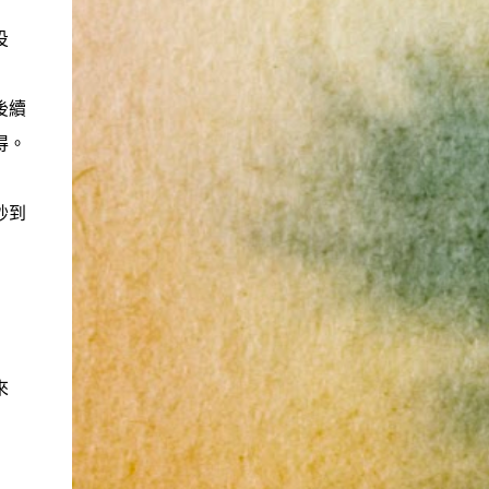
畫idea陣亡看起來是很常有的事情。感覺也是
投
在做白工。 MOXA 404 就在隔壁，MOXA的
氣氛比較像是大學的實驗室，這個園區以前我
當快遞的時候有來過，在新店河旁邊很涼快，
後續
但也很荒涼，什麼都沒有的一塊地。履歷是在
得。
他們內部網站被審核的，大概用了一周的時
間，應該有認真看過，發了感謝信給我。我覺
得是因為我不夠資深。 華碩 面試的職缺是UX
抄到
writer。2018此時的整個網路上幾乎都沒有ux
writer這種稱呼，為此我還特別去做了一些功
課。面試的是兩個姐姐。最後考我一個問題，
秀給我看一個登入畫面，問我應該怎麼改進這
畫面上的元素。 我很快地回答了一下。這問
題其實不難，面試官也覺得我答得不錯。 我
試探問了這個職缺的工作內容，但我發現這是
來
集團內部鬥爭的結果。簡單來說就是一個替死
鬼。 最後沒有下文。 ...