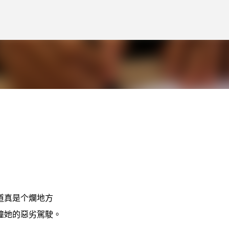
跳到主要內容
道真是个爛地方
撞她的惡劣駕駛。