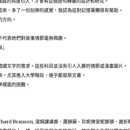
觸感的角度切入，才會有這個造句轉盤的設計和研究。
起來，多了一份刮擦的感覺，我認為這對記憶筆觸很有幫助。
的方向。
不代表她們對故事情節毫無興趣。
說」
閱讀文字的需求。這些科目並沒有引人入勝的情節或漫畫圖片。
缺。尤其進入大學階段，幾乎都是原文書。
學裡面的困難。
ard Branson, 湯姆課虜撕、蕭靜藤、珍妮佛安妮撕頓、謝折