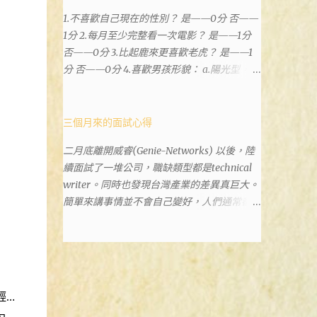
樓。 Google評論上有不少跑錯的人，以為地
1.不喜歡自己現在的性別？ 是——0分 否——
政也配置在戶政事務所裡面。但其實 土城沒
1分 2.每月至少完整看一次電影？ 是——1分
有正式的地政事務所，只有地政小而美工作站
否——0分 3.比起鹿來更喜歡老虎？ 是——1
，也已經能處理大部分需求。我是因為有了法
分 否——0分 4.喜歡男孩形貌： a.陽光型，很
院公文才拿到了第三類謄本的紀錄，看到以後
有朝氣——2分 b.冷靜、睿智、憂鬱——3分 c.
還真嚇了一跳，這一看就有問題。要是我拿著
霸氣十足，威風凜凜——1分 d.孩子氣，十分
那不被承認、有問題的幽靈合約恐怕還調不到
可愛——4分 5.喜歡女孩形貌： a.楚楚動人，
三個月來的面試心得
資源。但我不知道審判時法官會不會去調閱這
溫柔體貼——4分 b.性感成熟嫵媚——2分 c.明
些資料。因為沒把握每個法官或檢察官都公正
二月底離開威睿(Genie-Networks) 以後，陸
麗高貴的大家閨秀－3分 d.頹廢另類狂放——1
細心，在案牘勞形中，會願意為了這種小人物
續面試了一堆公司，職缺類型都是technical
分 6.希望戀人的姓氏： a.大眾化——1分 b.罕
受害案件去挖出更大的黑幕。 辦理人員非常
writer。同時也發現台灣產業的差異真巨大。
見，古色古香的複姓——2分 c.配上名字動聽
專業熱心，也非常忙碌。還告訴我目前需要的
簡單來講事情並不會自己變好，人們通常都是
——4分 d.叫什麼都無所謂——3分 7.下列活動
關鍵特定檔案(原案登記簿案件，接露轉手時
不斷無視後變壞，不論是我自己對健康和家庭
喜歡參加： a.整場籃球比賽——1分 b.打一下
的價格變動)可以到本部( 新北市板橋地政事
關係，或是威睿這間公司的工作文化和環境都
午檯球——3分 c.正式的舞會——4分 d.猜謎或
務所 )去取得。不過實際到了現場發現還是需
是這樣。 (因為我原本預計離開威睿的時間是
搶答——2分 8.橡皮與立可白，更常用： 橡皮
要法院的正式行文才可以拿到這些檔案，因為
八月左右，這個時間比我預期的早了半年。感
——1分 立可白——0分 9.喜歡下列哪一種顏
我並非權利人，只是被捲入事件的租客。 在
謝某個腦袋不清楚的R大股東兼被冰凍的主
色搭配： a.紅加黑——1分 b.金加銀——2分 c.
這過程中我覺得很像行走於沙漠的求生者，在
輕…
管，減少了我會繼續在這間公司浪費掉的生
粉加白——4分 d.粉加灰——3分 10.有多少特
一個小綠洲受到指引要繼續往某個方向才能脫