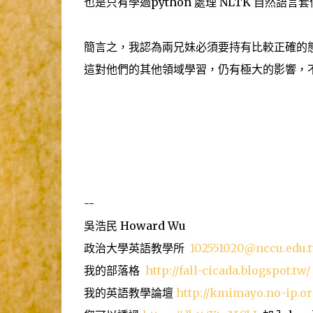
也是只有學過python 處理 NLTK 自然語
簡言之，我認為兩兄妹必須要持有比較正確的
這對他們的其他領域學習，仍有極大的影響，
--
吳浩民 Howard Wu
政治大學英語教學所
102551020@nccu.edu.
我的部落格
http://fall-cicada.blogspot.tw/
我的英語教學論壇
http://kmimayo.no-ip.or