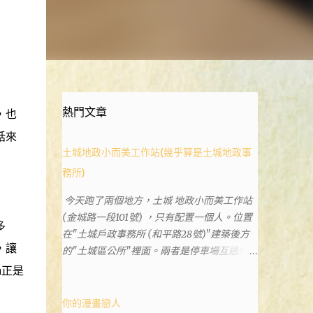
熱門文章
，也
話來
土城地政小而美工作站(幾乎算是土城地政事
務所)
今天跑了兩個地方，土城 地政小而美工作站
(金城路一段101號) ，只有配置一個人。位置
多
在"土城戶政事務所 (和平路28號)"建築後方
，讓
的"土城區公所"裡面。兩者是停車場互通的，
雖然地址看起來不一樣。和平路上有土城分
a正是
局、土城藝文館、土城衛生所、土城戶政事務
所等建築。所以都在一塊，但你可能會走錯大
你的漫畫戀人