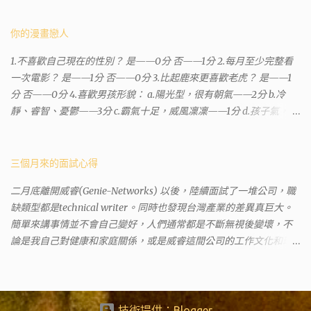
有不少跑錯的人，以為地政也配置在戶政事務所裡面。但其實 土城
沒有正式的地政事務所，只有地政小而美工作站 ，也已經能處理大
你的漫畫戀人
部分需求。我是因為有了法院公文才拿到了第三類謄本的紀錄，看
1.不喜歡自己現在的性別？ 是——0分 否——1分 2.每月至少完整看
到以後還真嚇了一跳，這一看就有問題。要是我拿著那不被承認、
一次電影？ 是——1分 否——0分 3.比起鹿來更喜歡老虎？ 是——1
有問題的幽靈合約恐怕還調不到資源。但我不知道審判時法官會不
分 否——0分 4.喜歡男孩形貌： a.陽光型，很有朝氣——2分 b.冷
會去調閱這些資料。因為沒把握每個法官或檢察官都公正細心，在
靜、睿智、憂鬱——3分 c.霸氣十足，威風凜凜——1分 d.孩子氣，十
案牘勞形中，會願意為了這種小人物受害案件去挖出更大的黑幕。
分可愛——4分 5.喜歡女孩形貌： a.楚楚動人，溫柔體貼——4分 b.
辦理人員非常專業熱心，也非常忙碌。還告訴我目前需要的關鍵特
性感成熟嫵媚——2分 c.明麗高貴的大家閨秀－3分 d.頹廢另類狂放
定檔案(原案登記簿案件，接露轉手時的價格變動)可以到本部( 新北
——1分 6.希望戀人的姓氏： a.大眾化——1分 b.罕見，古色古香的複
三個月來的面試心得
市板橋地政事務所 )去取得。不過實際到了現場發現還是需要法院的
姓——2分 c.配上名字動聽——4分 d.叫什麼都無所謂——3分 7.下列
正式行文才可以拿到這些檔案，因為我並非權利人，只是被捲入事
二月底離開威睿(Genie-Networks) 以後，陸續面試了一堆公司，職
活動喜歡參加： a.整場籃球比賽——1分 b.打一下午檯球——3分 c.正
件的租客。 在這過程中我覺得很像行走於沙漠的求生者，在一個小
缺類型都是technical writer。同時也發現台灣產業的差異真巨大。
式的舞會——4分 d.猜謎或搶答——2分 8.橡皮與立可白，更常用：
綠洲受到指引要繼續往某個方向才能脫離沙漠。當我不幸受到詐騙
簡單來講事情並不會自己變好，人們通常都是不斷無視後變壞，不
橡皮——1分 立可白——0分 9.喜歡下列哪一種顏色搭配： a.紅加黑
的時候，會覺得這社會真的很黑暗，到處都是敗類橫行卻沒有人願
論是我自己對健康和家庭關係，或是威睿這間公司的工作文化和環
——1分 b.金加銀——2分 c.粉加白——4分 d.粉加灰——3分 10.有多
意伸出援手。行政人員對於社會上充滿詐騙被害者也是義憤填膺，
境都是這樣。 (因為我原本預計離開威睿的時間是八月左右，這個時
少特長？ a.沒有——2分 b.1、2項——4分 c.3、4項——3分 d.5項及以
不少無辜受害者也是跑來申請這些資料。也是有光明的一面，只是
間比我預期的早了半年。感謝某個腦袋不清楚的R大股東兼被冰凍的
上——1分 得分表（男性戀人） 6分.日日野晴矢 7分.齋藤一 8分.雨宮
他們也許默默埋首在岡位上和檔案裡，當你大聲疾呼求找證人或走
主管，減少了我會繼續在這間公司浪費掉的生命。) 這個過程其實是
一彥 9分.仙道彰 10分.王天君 11分.邑輝一貴 12分.道明寺司 13分.沖田
進警局報案卻一籌莫展時，他們是這社會上別的部門裡後來才能支
比較倉促的，原因稍後再說。也因為是這樣，所以都是一些三線的
技術提供：Blogger