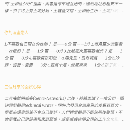
的"土城區公所"裡面。兩者是停車場互通的，雖然地址看起來不一
樣。和平路上有土城分局、土城藝文館、土城衛生所、土城戶政事
務所等建築。所以都在一塊，但你可能會走錯大樓。 Google評論上
有不少跑錯的人，以為地政也配置在戶政事務所裡面。但其實 土城
沒有正式的地政事務所，只有地政小而美工作站 ，也已經能處理大
你的漫畫戀人
部分需求。我是因為有了法院公文才拿到了第三類謄本的紀錄，看
1.不喜歡自己現在的性別？ 是——0分 否——1分 2.每月至少完整看
到以後還真嚇了一跳，這一看就有問題。要是我拿著那不被承認、
一次電影？ 是——1分 否——0分 3.比起鹿來更喜歡老虎？ 是——1
有問題的幽靈合約恐怕還調不到資源。但我不知道審判時法官會不
分 否——0分 4.喜歡男孩形貌： a.陽光型，很有朝氣——2分 b.冷
會去調閱這些資料。因為沒把握每個法官或檢察官都公正細心，在
靜、睿智、憂鬱——3分 c.霸氣十足，威風凜凜——1分 d.孩子氣，十
案牘勞形中，會願意為了這種小人物受害案件去挖出更大的黑幕。
分可愛——4分 5.喜歡女孩形貌： a.楚楚動人，溫柔體貼——4分 b.
辦理人員非常專業熱心，也非常忙碌。還告訴我目前需要的關鍵特
性感成熟嫵媚——2分 c.明麗高貴的大家閨秀－3分 d.頹廢另類狂放
定檔案(原案登記簿案件，接露轉手時的價格變動)可以到本部( 新北
——1分 6.希望戀人的姓氏： a.大眾化——1分 b.罕見，古色古香的複
三個月來的面試心得
市板橋地政事務所 )去取得。不過實際到了現場發現還是需要法院的
姓——2分 c.配上名字動聽——4分 d.叫什麼都無所謂——3分 7.下列
正式行文才可以拿到這些檔案，因為我並非權利人，只是被捲入事
二月底離開威睿(Genie-Networks) 以後，陸續面試了一堆公司，職
活動喜歡參加： a.整場籃球比賽——1分 b.打一下午檯球——3分 c.正
件的租客。 在這過程中我覺得很像行走於沙漠的求生者，在一個小
缺類型都是technical writer。同時也發現台灣產業的差異真巨大。
式的舞會——4分 d.猜謎或搶答——2分 8.橡皮與立可白，更常用：
綠洲受到指引要繼續往某個方向才能脫離沙漠。當我不幸受到詐騙
簡單來講事情並不會自己變好，人們通常都是不斷無視後變壞，不
橡皮——1分 立可白——0分 9.喜歡下列哪一種顏色搭配： a.紅加黑
的時候，會覺得這社會真的很黑暗，到處都是敗類橫行卻沒有人願
論是我自己對健康和家庭關係，或是威睿這間公司的工作文化和環
——1分 b.金加銀——2分 c.粉加白——4分 d.粉加灰——3分 10.有多
意伸出援手。行政人員對於社會上充滿詐騙被害者也是義憤填膺，
境都是這樣。 (因為我原本預計離開威睿的時間是八月左右，這個時
少特長？ a.沒有——2分 b.1、2項——4分 c.3、4項——3分 d.5項及以
不少無辜受害者也是跑來申請這些資料。也是有光明的一面，只是