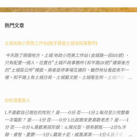
熱門文章
土城地政小而美工作站(幾乎算是土城地政事務所)
今天跑了兩個地方，土城 地政小而美工作站 (金城路一段101號) ，
只有配置一個人。位置在"土城戶政事務所 (和平路28號)"建築後方
的"土城區公所"裡面。兩者是停車場互通的，雖然地址看起來不一
樣。和平路上有土城分局、土城藝文館、土城衛生所、土城戶政事
務所等建築。所以都在一塊，但你可能會走錯大樓。 Google評論上
有不少跑錯的人，以為地政也配置在戶政事務所裡面。但其實 土城
沒有正式的地政事務所，只有地政小而美工作站 ，也已經能處理大
你的漫畫戀人
部分需求。我是因為有了法院公文才拿到了第三類謄本的紀錄，看
1.不喜歡自己現在的性別？ 是——0分 否——1分 2.每月至少完整看
到以後還真嚇了一跳，這一看就有問題。要是我拿著那不被承認、
一次電影？ 是——1分 否——0分 3.比起鹿來更喜歡老虎？ 是——1
有問題的幽靈合約恐怕還調不到資源。但我不知道審判時法官會不
分 否——0分 4.喜歡男孩形貌： a.陽光型，很有朝氣——2分 b.冷
會去調閱這些資料。因為沒把握每個法官或檢察官都公正細心，在
靜、睿智、憂鬱——3分 c.霸氣十足，威風凜凜——1分 d.孩子氣，十
案牘勞形中，會願意為了這種小人物受害案件去挖出更大的黑幕。