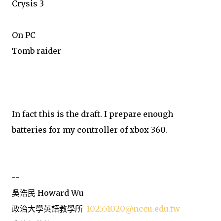
Crysis 3
On PC
Tomb raider
In fact this is the draft. I prepare enough
batteries for my controller of xbox 360.
--
吳浩民 Howard Wu
政治大學英語教學所
102551020@nccu.edu.tw