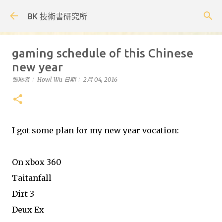
跳到主要內容
BK 技術書研究所
gaming schedule of this Chinese
new year
張貼者：
Howl Wu
日期：
2月 04, 2016
I got some plan for my new year vocation:
On xbox 360
Taitanfall
Dirt 3
Deux Ex