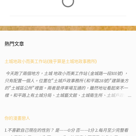
言
熱門文章
土城地政小而美工作站(幾乎算是土城地政事務所)
今天跑了兩個地方，土城 地政小而美工作站 (金城路一段101號) ，
只有配置一個人。位置在"土城戶政事務所 (和平路28號)"建築後方
的"土城區公所"裡面。兩者是停車場互通的，雖然地址看起來不一
樣。和平路上有土城分局、土城藝文館、土城衛生所、土城戶政事
務所等建築。所以都在一塊，但你可能會走錯大樓。 Google評論上
有不少跑錯的人，以為地政也配置在戶政事務所裡面。但其實 土城
沒有正式的地政事務所，只有地政小而美工作站 ，也已經能處理大
你的漫畫戀人
部分需求。我是因為有了法院公文才拿到了第三類謄本的紀錄，看
1.不喜歡自己現在的性別？ 是——0分 否——1分 2.每月至少完整看
到以後還真嚇了一跳，這一看就有問題。要是我拿著那不被承認、