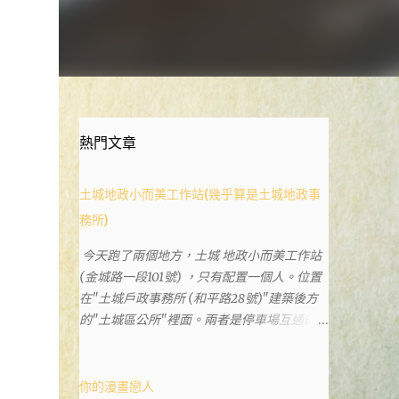
熱門文章
土城地政小而美工作站(幾乎算是土城地政事
務所)
今天跑了兩個地方，土城 地政小而美工作站
(金城路一段101號) ，只有配置一個人。位置
在"土城戶政事務所 (和平路28號)"建築後方
的"土城區公所"裡面。兩者是停車場互通的，
雖然地址看起來不一樣。和平路上有土城分
局、土城藝文館、土城衛生所、土城戶政事務
所等建築。所以都在一塊，但你可能會走錯大
你的漫畫戀人