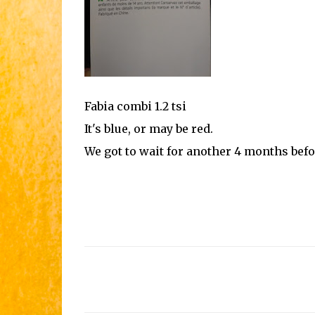
Fabia combi 1.2 tsi
It's blue, or may be red.
We got to wait for another 4 months befo
留
言