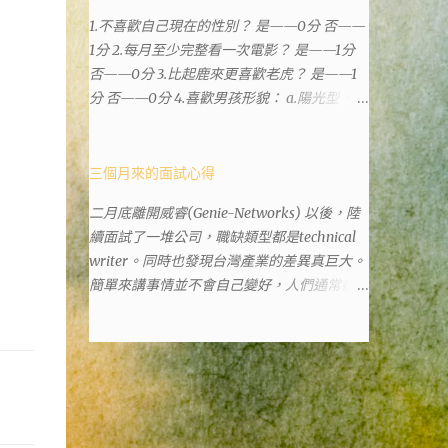
樓。 Google評論上有不少跑錯的人，以為地
1.不喜歡自己現在的性別？ 是——0分 否——
政也配置在戶政事務所裡面。但其實 土城沒
1分 2.每月至少完整看一次電影？ 是——1分
有正式的地政事務所，只有地政小而美工作站
否——0分 3.比起鹿來更喜歡老虎？ 是——1
，也已經能處理大部分需求。我是因為有了法
分 否——0分 4.喜歡男孩形貌： a.陽光型，很
院公文才拿到了第三類謄本的紀錄，看到以後
有朝氣——2分 b.冷靜、睿智、憂鬱——3分 c.
還真嚇了一跳，這一看就有問題。要是我拿著
霸氣十足，威風凜凜——1分 d.孩子氣，十分
那不被承認、有問題的幽靈合約恐怕還調不到
可愛——4分 5.喜歡女孩形貌： a.楚楚動人，
三個月來的面試心得
資源。但我不知道審判時法官會不會去調閱這
溫柔體貼——4分 b.性感成熟嫵媚——2分 c.明
些資料。因為沒把握每個法官或檢察官都公正
二月底離開威睿(Genie-Networks) 以後，陸
麗高貴的大家閨秀－3分 d.頹廢另類狂放——1
細心，在案牘勞形中，會願意為了這種小人物
續面試了一堆公司，職缺類型都是technical
分 6.希望戀人的姓氏： a.大眾化——1分 b.罕
受害案件去挖出更大的黑幕。 辦理人員非常
writer。同時也發現台灣產業的差異真巨大。
見，古色古香的複姓——2分 c.配上名字動聽
專業熱心，也非常忙碌。還告訴我目前需要的
簡單來講事情並不會自己變好，人們通常都是
——4分 d.叫什麼都無所謂——3分 7.下列活動
關鍵特定檔案(原案登記簿案件，接露轉手時
不斷無視後變壞，不論是我自己對健康和家庭
喜歡參加： a.整場籃球比賽——1分 b.打一下
的價格變動)可以到本部( 新北市板橋地政事
關係，或是威睿這間公司的工作文化和環境都
午檯球——3分 c.正式的舞會——4分 d.猜謎或
務所 )去取得。不過實際到了現場發現還是需
是這樣。 (因為我原本預計離開威睿的時間是
搶答——2分 8.橡皮與立可白，更常用： 橡皮
要法院的正式行文才可以拿到這些檔案，因為
八月左右，這個時間比我預期的早了半年。感
——1分 立可白——0分 9.喜歡下列哪一種顏
我並非權利人，只是被捲入事件的租客。 在
謝某個腦袋不清楚的R大股東兼被冰凍的主
色搭配： a.紅加黑——1分 b.金加銀——2分 c.
這過程中我覺得很像行走於沙漠的求生者，在
管，減少了我會繼續在這間公司浪費掉的生
粉加白——4分 d.粉加灰——3分 10.有多少特
一個小綠洲受到指引要繼續往某個方向才能脫