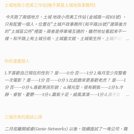
土城地政小而美工作站(幾乎算是土城地政事務所)
今天跑了兩個地方，土城 地政小而美工作站 (金城路一段101號) ，
只有配置一個人。位置在"土城戶政事務所 (和平路28號)"建築後方
的"土城區公所"裡面。兩者是停車場互通的，雖然地址看起來不一
樣。和平路上有土城分局、土城藝文館、土城衛生所、土城戶政事
務所等建築。所以都在一塊，但你可能會走錯大樓。 Google評論上
有不少跑錯的人，以為地政也配置在戶政事務所裡面。但其實 土城
沒有正式的地政事務所，只有地政小而美工作站 ，也已經能處理大
你的漫畫戀人
部分需求。我是因為有了法院公文才拿到了第三類謄本的紀錄，看
1.不喜歡自己現在的性別？ 是——0分 否——1分 2.每月至少完整看
到以後還真嚇了一跳，這一看就有問題。要是我拿著那不被承認、
一次電影？ 是——1分 否——0分 3.比起鹿來更喜歡老虎？ 是——1
有問題的幽靈合約恐怕還調不到資源。但我不知道審判時法官會不
分 否——0分 4.喜歡男孩形貌： a.陽光型，很有朝氣——2分 b.冷
會去調閱這些資料。因為沒把握每個法官或檢察官都公正細心，在
靜、睿智、憂鬱——3分 c.霸氣十足，威風凜凜——1分 d.孩子氣，十
案牘勞形中，會願意為了這種小人物受害案件去挖出更大的黑幕。
分可愛——4分 5.喜歡女孩形貌： a.楚楚動人，溫柔體貼——4分 b.
辦理人員非常專業熱心，也非常忙碌。還告訴我目前需要的關鍵特
性感成熟嫵媚——2分 c.明麗高貴的大家閨秀－3分 d.頹廢另類狂放
定檔案(原案登記簿案件，接露轉手時的價格變動)可以到本部( 新北
——1分 6.希望戀人的姓氏： a.大眾化——1分 b.罕見，古色古香的複
三個月來的面試心得
市板橋地政事務所 )去取得。不過實際到了現場發現還是需要法院的
姓——2分 c.配上名字動聽——4分 d.叫什麼都無所謂——3分 7.下列
正式行文才可以拿到這些檔案，因為我並非權利人，只是被捲入事
二月底離開威睿(Genie-Networks) 以後，陸續面試了一堆公司，職
活動喜歡參加： a.整場籃球比賽——1分 b.打一下午檯球——3分 c.正
件的租客。 在這過程中我覺得很像行走於沙漠的求生者，在一個小