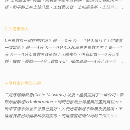
的"土城區公所"裡面。兩者是停車場互通的，雖然地址看起來不一
樣。和平路上有土城分局、土城藝文館、土城衛生所、土城戶政事
務所等建築。所以都在一塊，但你可能會走錯大樓。 Google評論上
有不少跑錯的人，以為地政也配置在戶政事務所裡面。但其實 土城
沒有正式的地政事務所，只有地政小而美工作站 ，也已經能處理大
你的漫畫戀人
部分需求。我是因為有了法院公文才拿到了第三類謄本的紀錄，看
1.不喜歡自己現在的性別？ 是——0分 否——1分 2.每月至少完整看
到以後還真嚇了一跳，這一看就有問題。要是我拿著那不被承認、
一次電影？ 是——1分 否——0分 3.比起鹿來更喜歡老虎？ 是——1
有問題的幽靈合約恐怕還調不到資源。但我不知道審判時法官會不
分 否——0分 4.喜歡男孩形貌： a.陽光型，很有朝氣——2分 b.冷
會去調閱這些資料。因為沒把握每個法官或檢察官都公正細心，在
靜、睿智、憂鬱——3分 c.霸氣十足，威風凜凜——1分 d.孩子氣，十
案牘勞形中，會願意為了這種小人物受害案件去挖出更大的黑幕。
分可愛——4分 5.喜歡女孩形貌： a.楚楚動人，溫柔體貼——4分 b.
辦理人員非常專業熱心，也非常忙碌。還告訴我目前需要的關鍵特
性感成熟嫵媚——2分 c.明麗高貴的大家閨秀－3分 d.頹廢另類狂放
定檔案(原案登記簿案件，接露轉手時的價格變動)可以到本部( 新北
——1分 6.希望戀人的姓氏： a.大眾化——1分 b.罕見，古色古香的複
三個月來的面試心得
市板橋地政事務所 )去取得。不過實際到了現場發現還是需要法院的
姓——2分 c.配上名字動聽——4分 d.叫什麼都無所謂——3分 7.下列
正式行文才可以拿到這些檔案，因為我並非權利人，只是被捲入事
二月底離開威睿(Genie-Networks) 以後，陸續面試了一堆公司，職
活動喜歡參加： a.整場籃球比賽——1分 b.打一下午檯球——3分 c.正
件的租客。 在這過程中我覺得很像行走於沙漠的求生者，在一個小
缺類型都是technical writer。同時也發現台灣產業的差異真巨大。
式的舞會——4分 d.猜謎或搶答——2分 8.橡皮與立可白，更常用：
綠洲受到指引要繼續往某個方向才能脫離沙漠。當我不幸受到詐騙
簡單來講事情並不會自己變好，人們通常都是不斷無視後變壞，不
橡皮——1分 立可白——0分 9.喜歡下列哪一種顏色搭配： a.紅加黑
的時候，會覺得這社會真的很黑暗，到處都是敗類橫行卻沒有人願
論是我自己對健康和家庭關係，或是威睿這間公司的工作文化和環
——1分 b.金加銀——2分 c.粉加白——4分 d.粉加灰——3分 10.有多
意伸出援手。行政人員對於社會上充滿詐騙被害者也是義憤填膺，
境都是這樣。 (因為我原本預計離開威睿的時間是八月左右，這個時
少特長？ a.沒有——2分 b.1、2項——4分 c.3、4項——3分 d.5項及以
不少無辜受害者也是跑來申請這些資料。也是有光明的一面，只是
間比我預期的早了半年。感謝某個腦袋不清楚的R大股東兼被冰凍的