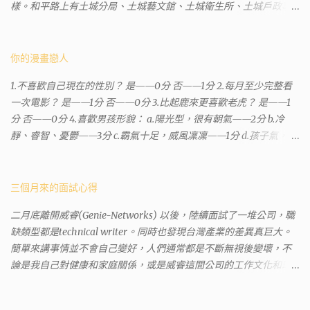
樣。和平路上有土城分局、土城藝文館、土城衛生所、土城戶政事
務所等建築。所以都在一塊，但你可能會走錯大樓。 Google評論上
有不少跑錯的人，以為地政也配置在戶政事務所裡面。但其實 土城
沒有正式的地政事務所，只有地政小而美工作站 ，也已經能處理大
你的漫畫戀人
部分需求。我是因為有了法院公文才拿到了第三類謄本的紀錄，看
1.不喜歡自己現在的性別？ 是——0分 否——1分 2.每月至少完整看
到以後還真嚇了一跳，這一看就有問題。要是我拿著那不被承認、
一次電影？ 是——1分 否——0分 3.比起鹿來更喜歡老虎？ 是——1
有問題的幽靈合約恐怕還調不到資源。但我不知道審判時法官會不
分 否——0分 4.喜歡男孩形貌： a.陽光型，很有朝氣——2分 b.冷
會去調閱這些資料。因為沒把握每個法官或檢察官都公正細心，在
靜、睿智、憂鬱——3分 c.霸氣十足，威風凜凜——1分 d.孩子氣，十
案牘勞形中，會願意為了這種小人物受害案件去挖出更大的黑幕。
分可愛——4分 5.喜歡女孩形貌： a.楚楚動人，溫柔體貼——4分 b.
辦理人員非常專業熱心，也非常忙碌。還告訴我目前需要的關鍵特
性感成熟嫵媚——2分 c.明麗高貴的大家閨秀－3分 d.頹廢另類狂放
定檔案(原案登記簿案件，接露轉手時的價格變動)可以到本部( 新北
——1分 6.希望戀人的姓氏： a.大眾化——1分 b.罕見，古色古香的複
三個月來的面試心得
市板橋地政事務所 )去取得。不過實際到了現場發現還是需要法院的
姓——2分 c.配上名字動聽——4分 d.叫什麼都無所謂——3分 7.下列
正式行文才可以拿到這些檔案，因為我並非權利人，只是被捲入事
二月底離開威睿(Genie-Networks) 以後，陸續面試了一堆公司，職
活動喜歡參加： a.整場籃球比賽——1分 b.打一下午檯球——3分 c.正
件的租客。 在這過程中我覺得很像行走於沙漠的求生者，在一個小
缺類型都是technical writer。同時也發現台灣產業的差異真巨大。
式的舞會——4分 d.猜謎或搶答——2分 8.橡皮與立可白，更常用：
綠洲受到指引要繼續往某個方向才能脫離沙漠。當我不幸受到詐騙
簡單來講事情並不會自己變好，人們通常都是不斷無視後變壞，不
橡皮——1分 立可白——0分 9.喜歡下列哪一種顏色搭配： a.紅加黑
的時候，會覺得這社會真的很黑暗，到處都是敗類橫行卻沒有人願
論是我自己對健康和家庭關係，或是威睿這間公司的工作文化和環
——1分 b.金加銀——2分 c.粉加白——4分 d.粉加灰——3分 10.有多
意伸出援手。行政人員對於社會上充滿詐騙被害者也是義憤填膺，
境都是這樣。 (因為我原本預計離開威睿的時間是八月左右，這個時
少特長？ a.沒有——2分 b.1、2項——4分 c.3、4項——3分 d.5項及以
不少無辜受害者也是跑來申請這些資料。也是有光明的一面，只是
間比我預期的早了半年。感謝某個腦袋不清楚的R大股東兼被冰凍的
上——1分 得分表（男性戀人） 6分.日日野晴矢 7分.齋藤一 8分.雨宮
他們也許默默埋首在岡位上和檔案裡，當你大聲疾呼求找證人或走