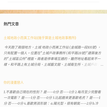
熱門文章
土城地政小而美工作站(幾乎算是土城地政事務所)
今天跑了兩個地方，土城 地政小而美工作站 (金城路一段101號) ，
只有配置一個人。位置在"土城戶政事務所 (和平路28號)"建築後方
的"土城區公所"裡面。兩者是停車場互通的，雖然地址看起來不一
樣。和平路上有土城分局、土城藝文館、土城衛生所、土城戶政事
務所等建築。所以都在一塊，但你可能會走錯大樓。 Google評論上
有不少跑錯的人，以為地政也配置在戶政事務所裡面。但其實 土城
沒有正式的地政事務所，只有地政小而美工作站 ，也已經能處理大
你的漫畫戀人
部分需求。我是因為有了法院公文才拿到了第三類謄本的紀錄，看
1.不喜歡自己現在的性別？ 是——0分 否——1分 2.每月至少完整看
到以後還真嚇了一跳，這一看就有問題。要是我拿著那不被承認、
一次電影？ 是——1分 否——0分 3.比起鹿來更喜歡老虎？ 是——1
有問題的幽靈合約恐怕還調不到資源。但我不知道審判時法官會不
分 否——0分 4.喜歡男孩形貌： a.陽光型，很有朝氣——2分 b.冷
會去調閱這些資料。因為沒把握每個法官或檢察官都公正細心，在