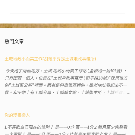
言
熱門文章
土城地政小而美工作站(幾乎算是土城地政事務所)
今天跑了兩個地方，土城 地政小而美工作站 (金城路一段101號) ，
只有配置一個人。位置在"土城戶政事務所 (和平路28號)"建築後方
的"土城區公所"裡面。兩者是停車場互通的，雖然地址看起來不一
樣。和平路上有土城分局、土城藝文館、土城衛生所、土城戶政事
務所等建築。所以都在一塊，但你可能會走錯大樓。 Google評論上
有不少跑錯的人，以為地政也配置在戶政事務所裡面。但其實 土城
沒有正式的地政事務所，只有地政小而美工作站 ，也已經能處理大
你的漫畫戀人
部分需求。我是因為有了法院公文才拿到了第三類謄本的紀錄，看
1.不喜歡自己現在的性別？ 是——0分 否——1分 2.每月至少完整看
到以後還真嚇了一跳，這一看就有問題。要是我拿著那不被承認、
一次電影？ 是——1分 否——0分 3.比起鹿來更喜歡老虎？ 是——1