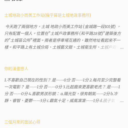
土城地政小而美工作站(幾乎算是土城地政事務所)
今天跑了兩個地方，土城 地政小而美工作站 (金城路一段101號) ，
只有配置一個人。位置在"土城戶政事務所 (和平路28號)"建築後方
的"土城區公所"裡面。兩者是停車場互通的，雖然地址看起來不一
樣。和平路上有土城分局、土城藝文館、土城衛生所、土城戶政事
務所等建築。所以都在一塊，但你可能會走錯大樓。 Google評論上
有不少跑錯的人，以為地政也配置在戶政事務所裡面。但其實 土城
沒有正式的地政事務所，只有地政小而美工作站 ，也已經能處理大
你的漫畫戀人
部分需求。我是因為有了法院公文才拿到了第三類謄本的紀錄，看
1.不喜歡自己現在的性別？ 是——0分 否——1分 2.每月至少完整看
到以後還真嚇了一跳，這一看就有問題。要是我拿著那不被承認、
一次電影？ 是——1分 否——0分 3.比起鹿來更喜歡老虎？ 是——1
有問題的幽靈合約恐怕還調不到資源。但我不知道審判時法官會不
分 否——0分 4.喜歡男孩形貌： a.陽光型，很有朝氣——2分 b.冷
會去調閱這些資料。因為沒把握每個法官或檢察官都公正細心，在
靜、睿智、憂鬱——3分 c.霸氣十足，威風凜凜——1分 d.孩子氣，十
案牘勞形中，會願意為了這種小人物受害案件去挖出更大的黑幕。
分可愛——4分 5.喜歡女孩形貌： a.楚楚動人，溫柔體貼——4分 b.
辦理人員非常專業熱心，也非常忙碌。還告訴我目前需要的關鍵特
性感成熟嫵媚——2分 c.明麗高貴的大家閨秀－3分 d.頹廢另類狂放
定檔案(原案登記簿案件，接露轉手時的價格變動)可以到本部( 新北
——1分 6.希望戀人的姓氏： a.大眾化——1分 b.罕見，古色古香的複
三個月來的面試心得
市板橋地政事務所 )去取得。不過實際到了現場發現還是需要法院的