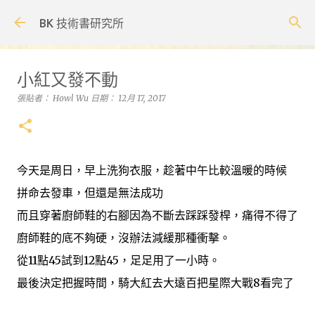
跳到主要內容
BK 技術書研究所
小紅又發不動
張貼者：
Howl Wu
日期：
12月 17, 2017
今天是周日，早上洗狗衣服，趁著中午比較溫暖的時候
拼命去發車，但還是無法成功
而且穿著廚師鞋的右腳因為不斷去踩踩發桿，痛得不得了
廚師鞋的底不夠硬，沒辦法減緩那種衝擊。
從11點45試到12點45，足足用了一小時。
最後決定把握時間，騎大紅去大遠百把星際大戰8看完了