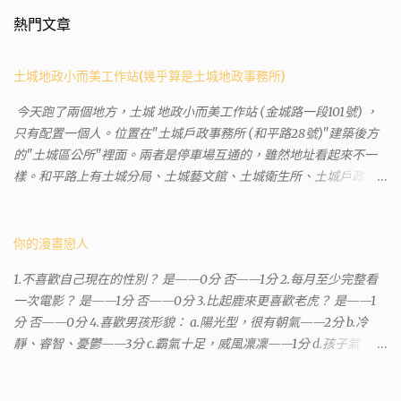
熱門文章
土城地政小而美工作站(幾乎算是土城地政事務所)
今天跑了兩個地方，土城 地政小而美工作站 (金城路一段101號) ，
只有配置一個人。位置在"土城戶政事務所 (和平路28號)"建築後方
的"土城區公所"裡面。兩者是停車場互通的，雖然地址看起來不一
樣。和平路上有土城分局、土城藝文館、土城衛生所、土城戶政事
務所等建築。所以都在一塊，但你可能會走錯大樓。 Google評論上
有不少跑錯的人，以為地政也配置在戶政事務所裡面。但其實 土城
沒有正式的地政事務所，只有地政小而美工作站 ，也已經能處理大
你的漫畫戀人
部分需求。我是因為有了法院公文才拿到了第三類謄本的紀錄，看
1.不喜歡自己現在的性別？ 是——0分 否——1分 2.每月至少完整看
到以後還真嚇了一跳，這一看就有問題。要是我拿著那不被承認、
一次電影？ 是——1分 否——0分 3.比起鹿來更喜歡老虎？ 是——1
有問題的幽靈合約恐怕還調不到資源。但我不知道審判時法官會不
分 否——0分 4.喜歡男孩形貌： a.陽光型，很有朝氣——2分 b.冷
會去調閱這些資料。因為沒把握每個法官或檢察官都公正細心，在
靜、睿智、憂鬱——3分 c.霸氣十足，威風凜凜——1分 d.孩子氣，十
案牘勞形中，會願意為了這種小人物受害案件去挖出更大的黑幕。
分可愛——4分 5.喜歡女孩形貌： a.楚楚動人，溫柔體貼——4分 b.
辦理人員非常專業熱心，也非常忙碌。還告訴我目前需要的關鍵特
性感成熟嫵媚——2分 c.明麗高貴的大家閨秀－3分 d.頹廢另類狂放
定檔案(原案登記簿案件，接露轉手時的價格變動)可以到本部( 新北