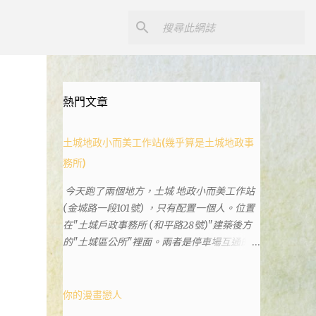
熱門文章
土城地政小而美工作站(幾乎算是土城地政事
務所)
今天跑了兩個地方，土城 地政小而美工作站
(金城路一段101號) ，只有配置一個人。位置
在"土城戶政事務所 (和平路28號)"建築後方
的"土城區公所"裡面。兩者是停車場互通的，
雖然地址看起來不一樣。和平路上有土城分
局、土城藝文館、土城衛生所、土城戶政事務
所等建築。所以都在一塊，但你可能會走錯大
你的漫畫戀人
樓。 Google評論上有不少跑錯的人，以為地