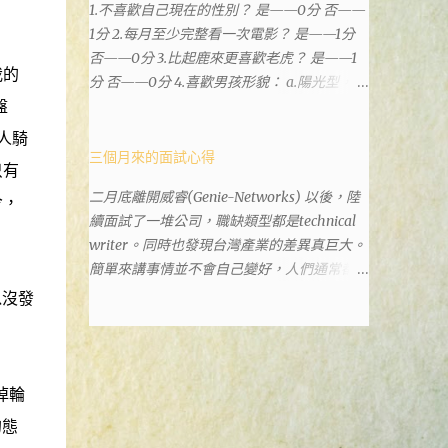
1.不喜歡自己現在的性別？ 是——0分 否——
政也配置在戶政事務所裡面。但其實 土城沒
1分 2.每月至少完整看一次電影？ 是——1分
有正式的地政事務所，只有地政小而美工作站
否——0分 3.比起鹿來更喜歡老虎？ 是——1
，也已經能處理大部分需求。我是因為有了法
我的
分 否——0分 4.喜歡男孩形貌： a.陽光型，很
院公文才拿到了第三類謄本的紀錄，看到以後
盤
有朝氣——2分 b.冷靜、睿智、憂鬱——3分 c.
還真嚇了一跳，這一看就有問題。要是我拿著
霸氣十足，威風凜凜——1分 d.孩子氣，十分
那不被承認、有問題的幽靈合約恐怕還調不到
人騎
可愛——4分 5.喜歡女孩形貌： a.楚楚動人，
三個月來的面試心得
資源。但我不知道審判時法官會不會去調閱這
只有
溫柔體貼——4分 b.性感成熟嫵媚——2分 c.明
些資料。因為沒把握每個法官或檢察官都公正
二月底離開威睿(Genie-Networks) 以後，陸
令，
麗高貴的大家閨秀－3分 d.頹廢另類狂放——1
細心，在案牘勞形中，會願意為了這種小人物
續面試了一堆公司，職缺類型都是technical
分 6.希望戀人的姓氏： a.大眾化——1分 b.罕
受害案件去挖出更大的黑幕。 辦理人員非常
writer。同時也發現台灣產業的差異真巨大。
見，古色古香的複姓——2分 c.配上名字動聽
專業熱心，也非常忙碌。還告訴我目前需要的
簡單來講事情並不會自己變好，人們通常都是
——4分 d.叫什麼都無所謂——3分 7.下列活動
關鍵特定檔案(原案登記簿案件，接露轉手時
不斷無視後變壞，不論是我自己對健康和家庭
以沒發
喜歡參加： a.整場籃球比賽——1分 b.打一下
的價格變動)可以到本部( 新北市板橋地政事
關係，或是威睿這間公司的工作文化和環境都
午檯球——3分 c.正式的舞會——4分 d.猜謎或
務所 )去取得。不過實際到了現場發現還是需
是這樣。 (因為我原本預計離開威睿的時間是
搶答——2分 8.橡皮與立可白，更常用： 橡皮
要法院的正式行文才可以拿到這些檔案，因為
八月左右，這個時間比我預期的早了半年。感
——1分 立可白——0分 9.喜歡下列哪一種顏
我並非權利人，只是被捲入事件的租客。 在
謝某個腦袋不清楚的R大股東兼被冰凍的主
掉輪
色搭配： a.紅加黑——1分 b.金加銀——2分 c.
這過程中我覺得很像行走於沙漠的求生者，在
管，減少了我會繼續在這間公司浪費掉的生
粉加白——4分 d.粉加灰——3分 10.有多少特
一個小綠洲受到指引要繼續往某個方向才能脫
的態
命。) 這個過程其實是比較倉促的，原因稍後
長？ a.沒有——2分 b.1、2項——4分 c.3、4項
離沙漠。當我不幸受到詐騙的時候，會覺得這