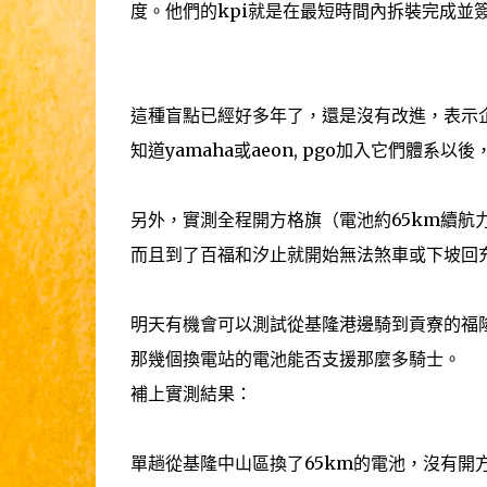
度。他們的kpi就是在最短時間內拆裝完成並簽
這種盲點已經好多年了，還是沒有改進，表示
知道yamaha或aeon, pgo加入它們體系
另外，實測全程開方格旗（電池約65km續航
而且到了百福和汐止就開始無法煞車或下坡回
明天有機會可以測試從基隆港邊騎到貢寮的福
那幾個換電站的電池能否支援那麼多騎士。
補上實測結果：
單趟從基隆中山區換了65km的電池，沒有開