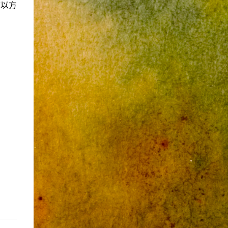
可以方
在做白工。 MOXA 404 就在隔壁，MOXA的
氣氛比較像是大學的實驗室，這個園區以前我
當快遞的時候有來過，在新店河旁邊很涼快，
但也很荒涼，什麼都沒有的一塊地。履歷是在
他們內部網站被審核的，大概用了一周的時
間，應該有認真看過，發了感謝信給我。我覺
得是因為我不夠資深。 華碩 面試的職缺是UX
writer。2018此時的整個網路上幾乎都沒有ux
writer這種稱呼，為此我還特別去做了一些功
課。面試的是兩個姐姐。最後考我一個問題，
秀給我看一個登入畫面，問我應該怎麼改進這
畫面上的元素。 我很快地回答了一下。這問
題其實不難，面試官也覺得我答得不錯。 我
試探問了這個職缺的工作內容，但我發現這是
集團內部鬥爭的結果。簡單來說就是一個替死
鬼。 最後沒有下文。 ...