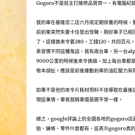
Gogoro不是就主打維修品質齊一、有電腦紀
我的車在基隆忠二店六月底定期保養的時候，對
前剎車突然失靈卡住發出怪聲，剛好車子已經
了。這樣換來令要280，工錢120，共四百元
乘習慣不同這種鬼話，我有兩台車，另一台alph
9000公里的時候後來令換過。加上每台車都
根本胡扯。應該是前後連動剎車的油缸壓力有
如果不是他的來令片耗材用料不佳導致在最後這
現這事情。畢竟我騎車還是跟平常一樣。
總之，google評論上的全國各地的gogo
胎、鍊條、零件什麼都有，這表示gogoro