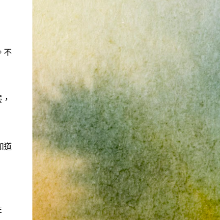
再說。也因為是這樣，所以都是一些三線的公
——3分 d.5項及以上——1分 得分表（男性戀
社會真的很黑暗，到處都是敗類橫行卻沒有人
司 --- 去面試之前就有心理準備，新資可能很
人） 6分.日日野晴矢 7分.齋藤一 8分.雨宮一彥
願意伸出援手。行政人員對於社會上充滿詐騙
爛，或是因為時間不對的關係，職缺也都是爛
9分.仙道彰 10分.王天君 11分.邑輝一貴 12分.道
被害者也是義憤填膺，不少無辜受害者也是跑
缺。 普安 InforTrend (口頭offer get，之後
明寺司 13分.沖田總司 14分.由貴瑛里 15分.傑
來申請這些資料。也是有光明的一面，只是他
。不
被表) 這間挺糟糕的。人資已經跟我確定錄
克 16分.酷拉皮卡 17分.吉良朔夜 18分.藤原佐
們也許默默埋首在岡位上和檔案裡，當你大聲
取，還打電話恭喜我，也說了錄取薪水是4萬
為 19分.山田太郎 20分.工藤新一 21分.藏馬 22
疾呼求找證人或走進警局報案卻一籌莫展時，
5。但正式聘書一直不下來，還一直改變說
分.天照 23分.八戒 24分.草摩由希 25分.都筑麻
他們是這社會上別的部門裡後來才能支援你的
詞。第一次去面試的時候，可以感覺到跟網路
斗 26分.皇昴流 27分.安倍泰明 (不是安倍晴明
人。她祝我官司一切順利。 希望政府能把張
燙，
上說的一樣，暮氣沉沉，老人想要改變這個黃
嗎?) 28分.玖月牙曉 得分表（女性戀人） 6分.
淑晶一類的惡房東或海蟑螂嚴加懲罰，不能再
昏產業，但怎麼樣都變不出有用的新把戲，新
空條徐倫 7分.綾波麗 (應該是綾波零吧...") 8分.
讓他們出來害人。買房市場已經被炒房客和建
人因為被壓榨所以留不住。 東碩 (面試後很快
奈美 9分.拉姆 10分.乾闥婆王 (聖傳) 11分.更紗
商政客弄得大家無法有自己的家，現在連租屋
就發感謝信) 人資一看期望薪資大概就知道我
12分.雪代巴 13分.美夕 14分.花音 15分.神崎堇
市場也烏煙瘴氣，國人自己都無立錐之地，哪
知道
不會來了。這公司氣氛很像公家機關，緩慢而
16分.音無響子 (是音無可憐嗎?) 17分.天野愛
裡能安居樂業呢? 就是因為工作或生活所需，
年老，座位隔間的排列也是。面試我的阿姨不
18分.宮澤雪野 19分.幸田實果子 20分.林明美
家人成家已經沒有空間才出來找空間，現在卻
斷鼓吹我這個職位的可能性，但就像查得到的
21分.鈴木夕梨 22分.無道紗羅 23分.桃生小鳥
處處是陷阱，惡人專門欺負沒有資源或法律知
資訊，它們大量用沒有經驗的新人去做PM，
24分.藤崎詩織 25分.夕城美朱 26分.本田透 27
識不夠的弱勢，平民小老百姓即使願意對簿公
基本上也就是去一個沒什麼用的資料庫去猜可
分.蓓兒丹蒂 28分.月野兔
堂，又怎麼承受得住法律訴訟的折磨呢?
能會有什麼東西可以做。每個月裡面所有的計
左
畫idea陣亡看起來是很常有的事情。感覺也是