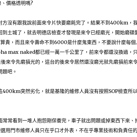
錄、價格透明嗎?
方沒有跟我說前面來令片快要磨耗完了。結果不到400km，
回到土城了，就去明德店檢查才發現是來令已經磨光，開始磨碟
。算貴，而且來令壽命不到6000是什麼鬼東西，不要說什麼每個
a max naked都已經一萬一千公里了，前來令都還沒換過，
是後來令先磨損光的，這台的後來令居然還沒磨光就先磨損前來
問題吧。
400km突然劣化，就是基隆的維修人員沒有按照SOP檢查所
ro店面常常看到一堆人抱怨剛保養完，車子就出問題或掉東西下來、
真的選用門市維修人員只在乎口才外表，不在乎專業技術和負責任