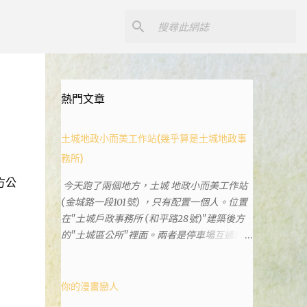
熱門文章
土城地政小而美工作站(幾乎算是土城地政事
務所)
方公
今天跑了兩個地方，土城 地政小而美工作站
(金城路一段101號) ，只有配置一個人。位置
在"土城戶政事務所 (和平路28號)"建築後方
的"土城區公所"裡面。兩者是停車場互通的，
雖然地址看起來不一樣。和平路上有土城分
局、土城藝文館、土城衛生所、土城戶政事務
所等建築。所以都在一塊，但你可能會走錯大
你的漫畫戀人
樓。 Google評論上有不少跑錯的人，以為地