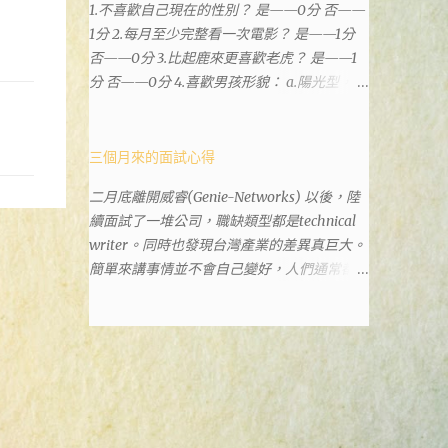
1.不喜歡自己現在的性別？ 是——0分 否——
政也配置在戶政事務所裡面。但其實 土城沒
1分 2.每月至少完整看一次電影？ 是——1分
有正式的地政事務所，只有地政小而美工作站
否——0分 3.比起鹿來更喜歡老虎？ 是——1
，也已經能處理大部分需求。我是因為有了法
分 否——0分 4.喜歡男孩形貌： a.陽光型，很
院公文才拿到了第三類謄本的紀錄，看到以後
有朝氣——2分 b.冷靜、睿智、憂鬱——3分 c.
還真嚇了一跳，這一看就有問題。要是我拿著
霸氣十足，威風凜凜——1分 d.孩子氣，十分
那不被承認、有問題的幽靈合約恐怕還調不到
可愛——4分 5.喜歡女孩形貌： a.楚楚動人，
三個月來的面試心得
資源。但我不知道審判時法官會不會去調閱這
溫柔體貼——4分 b.性感成熟嫵媚——2分 c.明
些資料。因為沒把握每個法官或檢察官都公正
二月底離開威睿(Genie-Networks) 以後，陸
麗高貴的大家閨秀－3分 d.頹廢另類狂放——1
細心，在案牘勞形中，會願意為了這種小人物
續面試了一堆公司，職缺類型都是technical
分 6.希望戀人的姓氏： a.大眾化——1分 b.罕
受害案件去挖出更大的黑幕。 辦理人員非常
writer。同時也發現台灣產業的差異真巨大。
見，古色古香的複姓——2分 c.配上名字動聽
專業熱心，也非常忙碌。還告訴我目前需要的
簡單來講事情並不會自己變好，人們通常都是
——4分 d.叫什麼都無所謂——3分 7.下列活動
關鍵特定檔案(原案登記簿案件，接露轉手時
不斷無視後變壞，不論是我自己對健康和家庭
喜歡參加： a.整場籃球比賽——1分 b.打一下
的價格變動)可以到本部( 新北市板橋地政事
關係，或是威睿這間公司的工作文化和環境都
午檯球——3分 c.正式的舞會——4分 d.猜謎或
務所 )去取得。不過實際到了現場發現還是需
是這樣。 (因為我原本預計離開威睿的時間是
搶答——2分 8.橡皮與立可白，更常用： 橡皮
要法院的正式行文才可以拿到這些檔案，因為
八月左右，這個時間比我預期的早了半年。感
——1分 立可白——0分 9.喜歡下列哪一種顏
我並非權利人，只是被捲入事件的租客。 在
謝某個腦袋不清楚的R大股東兼被冰凍的主
色搭配： a.紅加黑——1分 b.金加銀——2分 c.
這過程中我覺得很像行走於沙漠的求生者，在
管，減少了我會繼續在這間公司浪費掉的生
粉加白——4分 d.粉加灰——3分 10.有多少特
一個小綠洲受到指引要繼續往某個方向才能脫
命。) 這個過程其實是比較倉促的，原因稍後
長？ a.沒有——2分 b.1、2項——4分 c.3、4項
離沙漠。當我不幸受到詐騙的時候，會覺得這