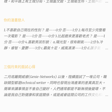
樣。和平路上有土城分局、土城藝文館、土城衛生所、土城戶政事
務所等建築。所以都在一塊，但你可能會走錯大樓。 Google評論上
有不少跑錯的人，以為地政也配置在戶政事務所裡面。但其實 土城
沒有正式的地政事務所，只有地政小而美工作站 ，也已經能處理大
你的漫畫戀人
部分需求。我是因為有了法院公文才拿到了第三類謄本的紀錄，看
1.不喜歡自己現在的性別？ 是——0分 否——1分 2.每月至少完整看
到以後還真嚇了一跳，這一看就有問題。要是我拿著那不被承認、
一次電影？ 是——1分 否——0分 3.比起鹿來更喜歡老虎？ 是——1
有問題的幽靈合約恐怕還調不到資源。但我不知道審判時法官會不
分 否——0分 4.喜歡男孩形貌： a.陽光型，很有朝氣——2分 b.冷
會去調閱這些資料。因為沒把握每個法官或檢察官都公正細心，在
靜、睿智、憂鬱——3分 c.霸氣十足，威風凜凜——1分 d.孩子氣，十
案牘勞形中，會願意為了這種小人物受害案件去挖出更大的黑幕。
分可愛——4分 5.喜歡女孩形貌： a.楚楚動人，溫柔體貼——4分 b.
辦理人員非常專業熱心，也非常忙碌。還告訴我目前需要的關鍵特
性感成熟嫵媚——2分 c.明麗高貴的大家閨秀－3分 d.頹廢另類狂放
定檔案(原案登記簿案件，接露轉手時的價格變動)可以到本部( 新北
——1分 6.希望戀人的姓氏： a.大眾化——1分 b.罕見，古色古香的複
三個月來的面試心得
市板橋地政事務所 )去取得。不過實際到了現場發現還是需要法院的
姓——2分 c.配上名字動聽——4分 d.叫什麼都無所謂——3分 7.下列
正式行文才可以拿到這些檔案，因為我並非權利人，只是被捲入事
二月底離開威睿(Genie-Networks) 以後，陸續面試了一堆公司，職
活動喜歡參加： a.整場籃球比賽——1分 b.打一下午檯球——3分 c.正
件的租客。 在這過程中我覺得很像行走於沙漠的求生者，在一個小
缺類型都是technical writer。同時也發現台灣產業的差異真巨大。
式的舞會——4分 d.猜謎或搶答——2分 8.橡皮與立可白，更常用：
綠洲受到指引要繼續往某個方向才能脫離沙漠。當我不幸受到詐騙
簡單來講事情並不會自己變好，人們通常都是不斷無視後變壞，不
橡皮——1分 立可白——0分 9.喜歡下列哪一種顏色搭配： a.紅加黑
的時候，會覺得這社會真的很黑暗，到處都是敗類橫行卻沒有人願
論是我自己對健康和家庭關係，或是威睿這間公司的工作文化和環
——1分 b.金加銀——2分 c.粉加白——4分 d.粉加灰——3分 10.有多
意伸出援手。行政人員對於社會上充滿詐騙被害者也是義憤填膺，
境都是這樣。 (因為我原本預計離開威睿的時間是八月左右，這個時
少特長？ a.沒有——2分 b.1、2項——4分 c.3、4項——3分 d.5項及以
不少無辜受害者也是跑來申請這些資料。也是有光明的一面，只是
間比我預期的早了半年。感謝某個腦袋不清楚的R大股東兼被冰凍的
上——1分 得分表（男性戀人） 6分.日日野晴矢 7分.齋藤一 8分.雨宮
他們也許默默埋首在岡位上和檔案裡，當你大聲疾呼求找證人或走