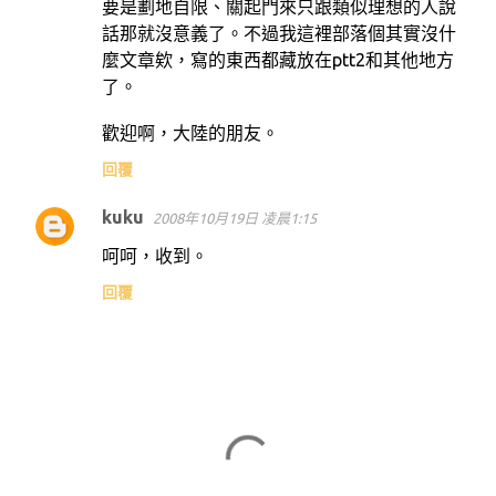
要是劃地自限、關起門來只跟類似理想的人說
話那就沒意義了。不過我這裡部落個其實沒什
麼文章欸，寫的東西都藏放在ptt2和其他地方
了。
歡迎啊，大陸的朋友。
回覆
kuku
2008年10月19日 凌晨1:15
呵呵，收到。
回覆