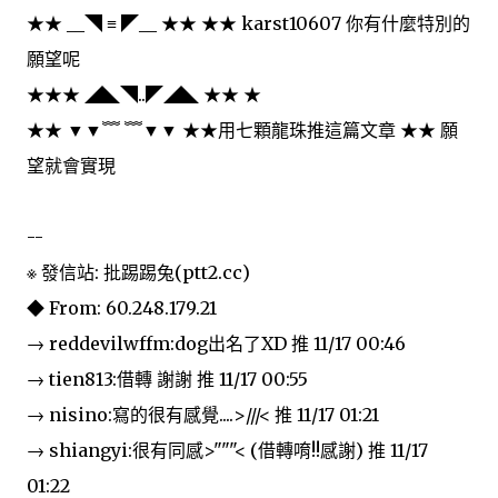
★★ __◥ ≡ ◤__ ★★ ★★ karst10607 你有什麼特別的
願望呢
★★★ ◢◣◥..◤◢◣ ★★ ★
★★ ▼▼﹌ ﹌▼▼ ★★用七顆龍珠推這篇文章 ★★ 願
望就會實現
--
※ 發信站: 批踢踢兔(ptt2.cc)
◆ From: 60.248.179.21
→ reddevilwffm:dog出名了XD 推 11/17 00:46
→ tien813:借轉 謝謝 推 11/17 00:55
→ nisino:寫的很有感覺....>///< 推 11/17 01:21
→ shiangyi:很有同感>"""< (借轉唷!!感謝) 推 11/17
01:22