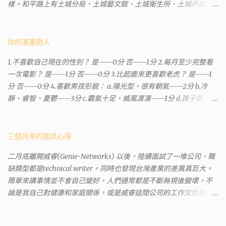
樣。和平路上有土城分局、土城藝文館、土城衛生所、土城戶政事
務所等建築。所以都在一塊，但你可能會走錯大樓。 Google評論上
有不少跑錯的人，以為地政也配置在戶政事務所裡面。但其實 土城
沒有正式的地政事務所，只有地政小而美工作站 ，也已經能處理大
你的漫畫戀人
部分需求。我是因為有了法院公文才拿到了第三類謄本的紀錄，看
1.不喜歡自己現在的性別？ 是——0分 否——1分 2.每月至少完整看
到以後還真嚇了一跳，這一看就有問題。要是我拿著那不被承認、
一次電影？ 是——1分 否——0分 3.比起鹿來更喜歡老虎？ 是——1
有問題的幽靈合約恐怕還調不到資源。但我不知道審判時法官會不
分 否——0分 4.喜歡男孩形貌： a.陽光型，很有朝氣——2分 b.冷
會去調閱這些資料。因為沒把握每個法官或檢察官都公正細心，在
靜、睿智、憂鬱——3分 c.霸氣十足，威風凜凜——1分 d.孩子氣，十
案牘勞形中，會願意為了這種小人物受害案件去挖出更大的黑幕。
分可愛——4分 5.喜歡女孩形貌： a.楚楚動人，溫柔體貼——4分 b.
辦理人員非常專業熱心，也非常忙碌。還告訴我目前需要的關鍵特
性感成熟嫵媚——2分 c.明麗高貴的大家閨秀－3分 d.頹廢另類狂放
定檔案(原案登記簿案件，接露轉手時的價格變動)可以到本部( 新北
——1分 6.希望戀人的姓氏： a.大眾化——1分 b.罕見，古色古香的複
三個月來的面試心得
市板橋地政事務所 )去取得。不過實際到了現場發現還是需要法院的
姓——2分 c.配上名字動聽——4分 d.叫什麼都無所謂——3分 7.下列
正式行文才可以拿到這些檔案，因為我並非權利人，只是被捲入事
二月底離開威睿(Genie-Networks) 以後，陸續面試了一堆公司，職
活動喜歡參加： a.整場籃球比賽——1分 b.打一下午檯球——3分 c.正
件的租客。 在這過程中我覺得很像行走於沙漠的求生者，在一個小
缺類型都是technical writer。同時也發現台灣產業的差異真巨大。
式的舞會——4分 d.猜謎或搶答——2分 8.橡皮與立可白，更常用：
綠洲受到指引要繼續往某個方向才能脫離沙漠。當我不幸受到詐騙
簡單來講事情並不會自己變好，人們通常都是不斷無視後變壞，不
橡皮——1分 立可白——0分 9.喜歡下列哪一種顏色搭配： a.紅加黑
的時候，會覺得這社會真的很黑暗，到處都是敗類橫行卻沒有人願
論是我自己對健康和家庭關係，或是威睿這間公司的工作文化和環
——1分 b.金加銀——2分 c.粉加白——4分 d.粉加灰——3分 10.有多
意伸出援手。行政人員對於社會上充滿詐騙被害者也是義憤填膺，
境都是這樣。 (因為我原本預計離開威睿的時間是八月左右，這個時
少特長？ a.沒有——2分 b.1、2項——4分 c.3、4項——3分 d.5項及以
不少無辜受害者也是跑來申請這些資料。也是有光明的一面，只是
間比我預期的早了半年。感謝某個腦袋不清楚的R大股東兼被冰凍的
上——1分 得分表（男性戀人） 6分.日日野晴矢 7分.齋藤一 8分.雨宮
他們也許默默埋首在岡位上和檔案裡，當你大聲疾呼求找證人或走