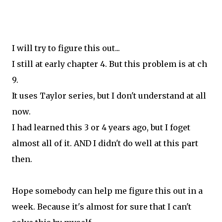
I will try to figure this out...
I still at early chapter 4. But this problem is at ch
9.
It uses Taylor series, but I don't understand at all
now.
I had learned this 3 or 4 years ago, but I foget
almost all of it. AND I didn't do well at this part
then.
Hope somebody can help me figure this out in a
week. Because it's almost for sure that I can't