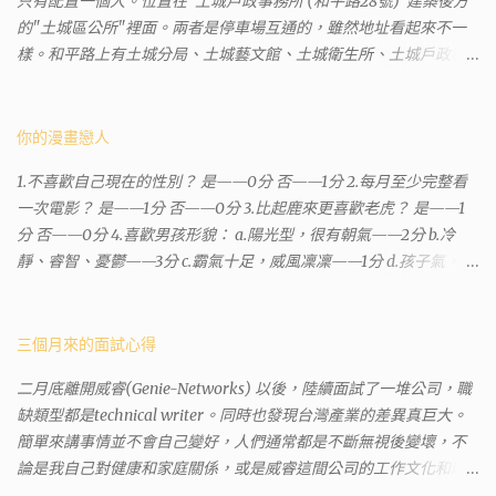
只有配置一個人。位置在"土城戶政事務所 (和平路28號)"建築後方
的"土城區公所"裡面。兩者是停車場互通的，雖然地址看起來不一
樣。和平路上有土城分局、土城藝文館、土城衛生所、土城戶政事
務所等建築。所以都在一塊，但你可能會走錯大樓。 Google評論上
有不少跑錯的人，以為地政也配置在戶政事務所裡面。但其實 土城
沒有正式的地政事務所，只有地政小而美工作站 ，也已經能處理大
你的漫畫戀人
部分需求。我是因為有了法院公文才拿到了第三類謄本的紀錄，看
1.不喜歡自己現在的性別？ 是——0分 否——1分 2.每月至少完整看
到以後還真嚇了一跳，這一看就有問題。要是我拿著那不被承認、
一次電影？ 是——1分 否——0分 3.比起鹿來更喜歡老虎？ 是——1
有問題的幽靈合約恐怕還調不到資源。但我不知道審判時法官會不
分 否——0分 4.喜歡男孩形貌： a.陽光型，很有朝氣——2分 b.冷
會去調閱這些資料。因為沒把握每個法官或檢察官都公正細心，在
靜、睿智、憂鬱——3分 c.霸氣十足，威風凜凜——1分 d.孩子氣，十
案牘勞形中，會願意為了這種小人物受害案件去挖出更大的黑幕。
分可愛——4分 5.喜歡女孩形貌： a.楚楚動人，溫柔體貼——4分 b.
辦理人員非常專業熱心，也非常忙碌。還告訴我目前需要的關鍵特
性感成熟嫵媚——2分 c.明麗高貴的大家閨秀－3分 d.頹廢另類狂放
定檔案(原案登記簿案件，接露轉手時的價格變動)可以到本部( 新北
——1分 6.希望戀人的姓氏： a.大眾化——1分 b.罕見，古色古香的複
三個月來的面試心得
市板橋地政事務所 )去取得。不過實際到了現場發現還是需要法院的
姓——2分 c.配上名字動聽——4分 d.叫什麼都無所謂——3分 7.下列
正式行文才可以拿到這些檔案，因為我並非權利人，只是被捲入事
二月底離開威睿(Genie-Networks) 以後，陸續面試了一堆公司，職
活動喜歡參加： a.整場籃球比賽——1分 b.打一下午檯球——3分 c.正
件的租客。 在這過程中我覺得很像行走於沙漠的求生者，在一個小
缺類型都是technical writer。同時也發現台灣產業的差異真巨大。
式的舞會——4分 d.猜謎或搶答——2分 8.橡皮與立可白，更常用：
綠洲受到指引要繼續往某個方向才能脫離沙漠。當我不幸受到詐騙
簡單來講事情並不會自己變好，人們通常都是不斷無視後變壞，不
橡皮——1分 立可白——0分 9.喜歡下列哪一種顏色搭配： a.紅加黑
的時候，會覺得這社會真的很黑暗，到處都是敗類橫行卻沒有人願
論是我自己對健康和家庭關係，或是威睿這間公司的工作文化和環
——1分 b.金加銀——2分 c.粉加白——4分 d.粉加灰——3分 10.有多
意伸出援手。行政人員對於社會上充滿詐騙被害者也是義憤填膺，
境都是這樣。 (因為我原本預計離開威睿的時間是八月左右，這個時