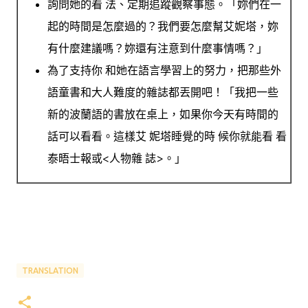
詢問她的看 法、定期追蹤觀察事態。「妳們在一
起的時間是怎麼過的？我們要怎麼幫艾妮塔，妳
有什麼建議嗎？妳還有注意到什麼事情嗎？」
為了支持你 和她在語言學習上的努力，把那些外
語童書和大人難度的雜誌都丟開吧！「我把一些
新的波蘭語的書放在桌上，如果你今天有時間的
話可以看看。
這樣
艾 妮塔
睡
覺
的時 候
你
就能
看 看
泰晤士報或<
人物
雜 誌>
。
」
TRANSLATION