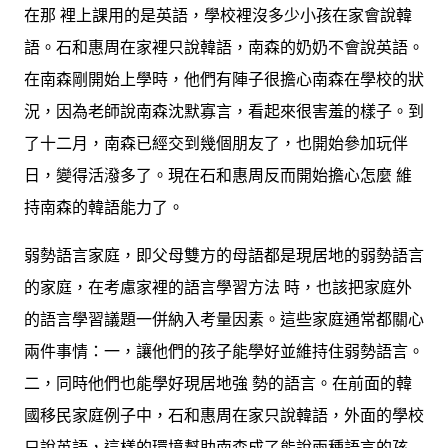
在那 裡上課用的是英語，學校裡沒多少小孩在家會說韓
語。石和惠周在家裡只說韓語，南森的奶奶不會說英語。
在南森剛開始上學時，他們有陣子很擔心南森在學校的狀
況，因為老師說南森沈默寡言，看起來很害羞的樣子。到
了十二月，南森已經交到幾個朋友了，也開始參加玩伴
日，變得活潑多了。現在石和惠周反而開始擔心怎麼 維
持南森的韓語能力了。
弱勢語言家庭，即父母雙方的母語都是現居地的弱勢語言
的家庭，在考慮家裡的語言學習方法 時，也該把家庭外
的語言學習議題一併納入考量因素。這些家庭通常都關心
兩件事情：一，讓他們的孩子能學好並維持住弱勢語言。
二，同時他們也能學好現居地強 勢的語言。在前面的韓
國移民家庭例子中，石和惠周在家只說韓語，外面的學校
只說英語，這樣的環境幫助南森成了能說兩種語言的孩