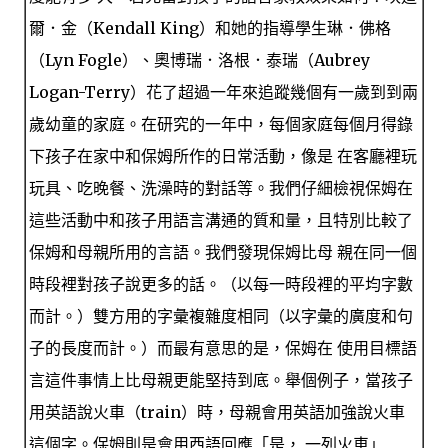
爾．金（Kendall King）和她的指導學生琳．佛格
（Lyn Fogle）、奧博瑞．洛根．泰瑞（Aubrey
Logan-Terry）花了超過一年來追蹤幾個有一歲到到兩
歲幼童的家庭。在研究的一年中，每個家庭每個月得錄
下孩子在家中和保姆所作的日常活動，像是 在客廳裡玩
玩具、吃晚餐、洗澡時的對話等。我們仔細檢視保姆在
這些活動中和孩子用語言溝通的質和量，且特別比較了
保姆和母親所用的言語。我們發現保姆比母 親在同一個
時段裡對孩子說更多的話。（以每一時段裡的平均字數
而計。）雙方用的字彙複雜度相同（以字彙的廣度和句
子的長度而計。）而最有意思的是，保姆在 使用目標語
言這件事情上比母親更能堅持到底。舉個例子，當孩子
用英語說火車（train）時，母親會用英語加強說火車
這個字。保姆則是會用西語回應「是， 一列火車」