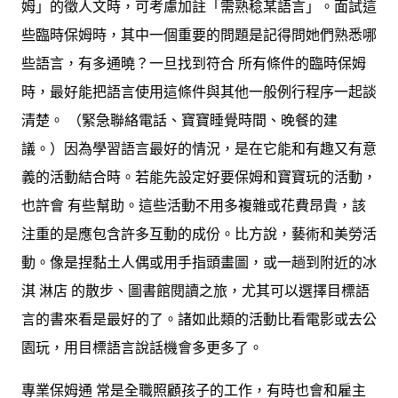
姆」的徵人文時，可考慮加註「需熟稔某語言」。面試這
些臨時保姆時，其中一個重要的問題是記得問她們熟悉哪
些語言，有多通曉？一旦找到符合 所有條件的臨時保姆
時，最好能把語言使用這條件與其他一般例行程序一起談
清楚。 （緊急聯絡電話、寶寶睡覺時間、晚餐的建
議。）因為學習語言最好的情況，是在它能和有趣又有意
義的活動結合時。若能先設定好要保姆和寶寶玩的活動，
也許會 有些幫助。這些活動不用多複雜或花費昂貴，該
注重的是應包含許多互動的成份。比方說，藝術和美勞活
動。像是捏黏土人偶或用手指頭畫圖，或一趟到附近的冰
淇 淋店 的散步、圖書館閱讀之旅，尤其可以選擇目標語
言的書來看是最好的了。諸如此類的活動比看電影或去公
園玩，用目標語言說話機會多更多了。
專業保姆通 常是全職照顧孩子的工作，有時也會和雇主