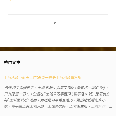
留
言
熱門文章
土城地政小而美工作站(幾乎算是土城地政事務所)
今天跑了兩個地方，土城 地政小而美工作站 (金城路一段101號) ，
只有配置一個人。位置在"土城戶政事務所 (和平路28號)"建築後方
的"土城區公所"裡面。兩者是停車場互通的，雖然地址看起來不一
樣。和平路上有土城分局、土城藝文館、土城衛生所、土城戶政事
務所等建築。所以都在一塊，但你可能會走錯大樓。 Google評論上