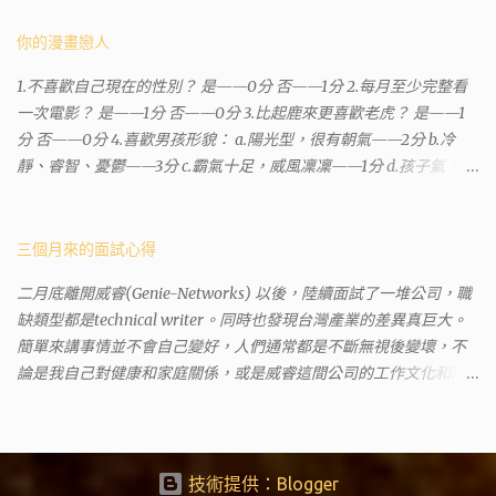
有不少跑錯的人，以為地政也配置在戶政事務所裡面。但其實 土城
沒有正式的地政事務所，只有地政小而美工作站 ，也已經能處理大
你的漫畫戀人
部分需求。我是因為有了法院公文才拿到了第三類謄本的紀錄，看
1.不喜歡自己現在的性別？ 是——0分 否——1分 2.每月至少完整看
到以後還真嚇了一跳，這一看就有問題。要是我拿著那不被承認、
一次電影？ 是——1分 否——0分 3.比起鹿來更喜歡老虎？ 是——1
有問題的幽靈合約恐怕還調不到資源。但我不知道審判時法官會不
分 否——0分 4.喜歡男孩形貌： a.陽光型，很有朝氣——2分 b.冷
會去調閱這些資料。因為沒把握每個法官或檢察官都公正細心，在
靜、睿智、憂鬱——3分 c.霸氣十足，威風凜凜——1分 d.孩子氣，十
案牘勞形中，會願意為了這種小人物受害案件去挖出更大的黑幕。
分可愛——4分 5.喜歡女孩形貌： a.楚楚動人，溫柔體貼——4分 b.
辦理人員非常專業熱心，也非常忙碌。還告訴我目前需要的關鍵特
性感成熟嫵媚——2分 c.明麗高貴的大家閨秀－3分 d.頹廢另類狂放
定檔案(原案登記簿案件，接露轉手時的價格變動)可以到本部( 新北
——1分 6.希望戀人的姓氏： a.大眾化——1分 b.罕見，古色古香的複
三個月來的面試心得
市板橋地政事務所 )去取得。不過實際到了現場發現還是需要法院的
姓——2分 c.配上名字動聽——4分 d.叫什麼都無所謂——3分 7.下列
正式行文才可以拿到這些檔案，因為我並非權利人，只是被捲入事
二月底離開威睿(Genie-Networks) 以後，陸續面試了一堆公司，職
活動喜歡參加： a.整場籃球比賽——1分 b.打一下午檯球——3分 c.正
件的租客。 在這過程中我覺得很像行走於沙漠的求生者，在一個小
缺類型都是technical writer。同時也發現台灣產業的差異真巨大。
式的舞會——4分 d.猜謎或搶答——2分 8.橡皮與立可白，更常用：
綠洲受到指引要繼續往某個方向才能脫離沙漠。當我不幸受到詐騙
簡單來講事情並不會自己變好，人們通常都是不斷無視後變壞，不
橡皮——1分 立可白——0分 9.喜歡下列哪一種顏色搭配： a.紅加黑
的時候，會覺得這社會真的很黑暗，到處都是敗類橫行卻沒有人願
論是我自己對健康和家庭關係，或是威睿這間公司的工作文化和環
——1分 b.金加銀——2分 c.粉加白——4分 d.粉加灰——3分 10.有多
意伸出援手。行政人員對於社會上充滿詐騙被害者也是義憤填膺，
境都是這樣。 (因為我原本預計離開威睿的時間是八月左右，這個時
少特長？ a.沒有——2分 b.1、2項——4分 c.3、4項——3分 d.5項及以
不少無辜受害者也是跑來申請這些資料。也是有光明的一面，只是
間比我預期的早了半年。感謝某個腦袋不清楚的R大股東兼被冰凍的
上——1分 得分表（男性戀人） 6分.日日野晴矢 7分.齋藤一 8分.雨宮
他們也許默默埋首在岡位上和檔案裡，當你大聲疾呼求找證人或走
主管，減少了我會繼續在這間公司浪費掉的生命。) 這個過程其實是
一彥 9分.仙道彰 10分.王天君 11分.邑輝一貴 12分.道明寺司 13分.沖田
進警局報案卻一籌莫展時，他們是這社會上別的部門裡後來才能支
比較倉促的，原因稍後再說。也因為是這樣，所以都是一些三線的
技術提供：Blogger
總司 14分.由貴瑛里 15分.傑克 16分.酷拉皮卡 17分.吉良朔夜 18分.藤原
援你的人。她祝我官司一切順利。 希望政府能把張淑晶一類的惡房