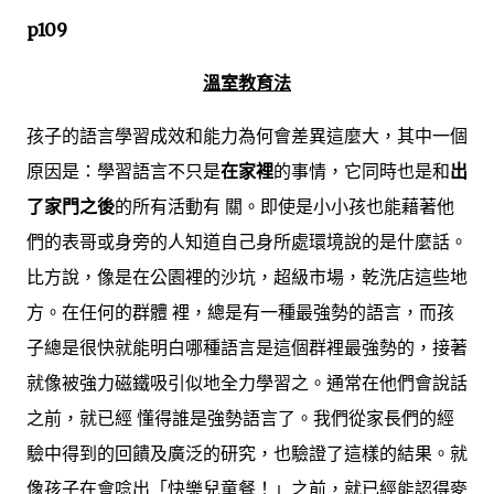
p109
溫室教育法
孩子的語言學習成效和能力為何會差異這麼大，其中一個
原因是：學習語言不只是
在家裡
的事情，它同時也是和
出
了家門之後
的所有活動有 關。即使是小小孩也能藉著他
們的表哥或身旁的人知道自己身所處環境說的是什麼話。
比方說，像是在公園裡的沙坑，超級市場，乾洗店這些地
方。在任何的群體 裡，總是有一種最強勢的語言，而孩
子總是很快就能明白哪種語言是這個群裡最強勢的，接著
就像被強力磁鐵吸引似地全力學習之。通常在他們會說話
之前，就已經 懂得誰是強勢語言了。我們從家長們的經
驗中得到的回饋及廣泛的研究，也驗證了這樣的結果。就
像孩子在會唸出「快樂兒童餐！」之前，就已經能認得麥