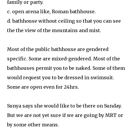
family or party.
c. open arena like, Roman bathhouse.
d. bathhouse without ceiling so that you can see
the the view of the mountains and mist.
Most of the public bathhouse are gendered
specific. Some are mixed-gendered. Most of the
bathhouses permit you to be naked. Some of them
would request you to be dressed in swimsuit.
Some are open even for 24hrs.
Sunya says she would like to be there on Sunday.
But we are not yet sure if we are going by MRT or
by some other means.