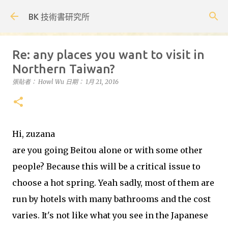
跳到主要內容
BK 技術書研究所
Re: any places you want to visit in
Northern Taiwan?
張貼者：
Howl Wu
日期：
1月 21, 2016
Hi, zuzana
are you going Beitou alone or with some other
people? Because this will be a critical issue to
choose a hot spring. Yeah sadly, most of them are
run by hotels with many bathrooms and the cost
varies. It's not like what you see in the Japanese