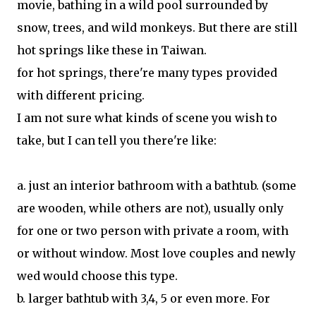
movie, bathing in a wild pool surrounded by
snow, trees, and wild monkeys. But there are still
hot springs like these in Taiwan.
for hot springs, there're many types provided
with different pricing.
I am not sure what kinds of scene you wish to
take, but I can tell you there're like:
a. just an interior bathroom with a bathtub. (some
are wooden, while others are not), usually only
for one or two person with private a room, with
or without window. Most love couples and newly
wed would choose this type.
b. larger bathtub with 3,4, 5 or even more. For