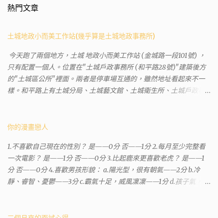
熱門文章
土城地政小而美工作站(幾乎算是土城地政事務所)
今天跑了兩個地方，土城 地政小而美工作站 (金城路一段101號) ，
只有配置一個人。位置在"土城戶政事務所 (和平路28號)"建築後方
的"土城區公所"裡面。兩者是停車場互通的，雖然地址看起來不一
樣。和平路上有土城分局、土城藝文館、土城衛生所、土城戶政事
務所等建築。所以都在一塊，但你可能會走錯大樓。 Google評論上
有不少跑錯的人，以為地政也配置在戶政事務所裡面。但其實 土城
沒有正式的地政事務所，只有地政小而美工作站 ，也已經能處理大
你的漫畫戀人
部分需求。我是因為有了法院公文才拿到了第三類謄本的紀錄，看
1.不喜歡自己現在的性別？ 是——0分 否——1分 2.每月至少完整看
到以後還真嚇了一跳，這一看就有問題。要是我拿著那不被承認、
一次電影？ 是——1分 否——0分 3.比起鹿來更喜歡老虎？ 是——1
有問題的幽靈合約恐怕還調不到資源。但我不知道審判時法官會不
分 否——0分 4.喜歡男孩形貌： a.陽光型，很有朝氣——2分 b.冷
會去調閱這些資料。因為沒把握每個法官或檢察官都公正細心，在
靜、睿智、憂鬱——3分 c.霸氣十足，威風凜凜——1分 d.孩子氣，十
案牘勞形中，會願意為了這種小人物受害案件去挖出更大的黑幕。
分可愛——4分 5.喜歡女孩形貌： a.楚楚動人，溫柔體貼——4分 b.
辦理人員非常專業熱心，也非常忙碌。還告訴我目前需要的關鍵特
性感成熟嫵媚——2分 c.明麗高貴的大家閨秀－3分 d.頹廢另類狂放
定檔案(原案登記簿案件，接露轉手時的價格變動)可以到本部( 新北
——1分 6.希望戀人的姓氏： a.大眾化——1分 b.罕見，古色古香的複