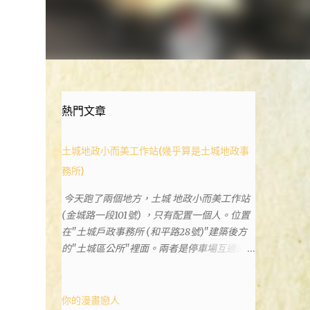
熱門文章
土城地政小而美工作站(幾乎算是土城地政事
務所)
今天跑了兩個地方，土城 地政小而美工作站
(金城路一段101號) ，只有配置一個人。位置
在"土城戶政事務所 (和平路28號)"建築後方
的"土城區公所"裡面。兩者是停車場互通的，
雖然地址看起來不一樣。和平路上有土城分
局、土城藝文館、土城衛生所、土城戶政事務
所等建築。所以都在一塊，但你可能會走錯大
你的漫畫戀人