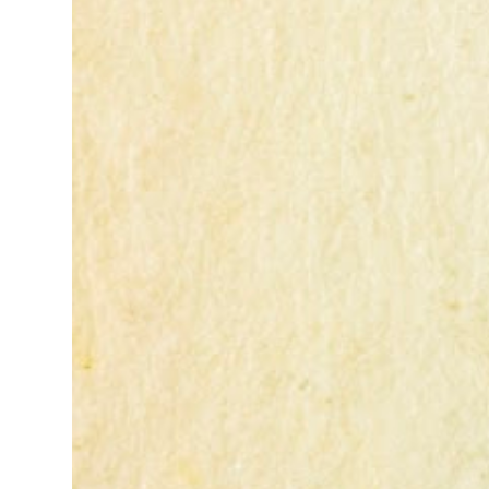
命。) 這個過程其實是比較倉促的，原因稍後
長？ a.沒有——2分 b.1、2項——4分 c.3、4項
離沙漠。當我不幸受到詐騙的時候，會覺得這
再說。也因為是這樣，所以都是一些三線的公
——3分 d.5項及以上——1分 得分表（男性戀
社會真的很黑暗，到處都是敗類橫行卻沒有人
司 --- 去面試之前就有心理準備，新資可能很
人） 6分.日日野晴矢 7分.齋藤一 8分.雨宮一彥
願意伸出援手。行政人員對於社會上充滿詐騙
爛，或是因為時間不對的關係，職缺也都是爛
9分.仙道彰 10分.王天君 11分.邑輝一貴 12分.道
被害者也是義憤填膺，不少無辜受害者也是跑
缺。 普安 InforTrend (口頭offer get，之後
明寺司 13分.沖田總司 14分.由貴瑛里 15分.傑
來申請這些資料。也是有光明的一面，只是他
被表) 這間挺糟糕的。人資已經跟我確定錄
克 16分.酷拉皮卡 17分.吉良朔夜 18分.藤原佐
們也許默默埋首在岡位上和檔案裡，當你大聲
取，還打電話恭喜我，也說了錄取薪水是4萬
為 19分.山田太郎 20分.工藤新一 21分.藏馬 22
疾呼求找證人或走進警局報案卻一籌莫展時，
5。但正式聘書一直不下來，還一直改變說
分.天照 23分.八戒 24分.草摩由希 25分.都筑麻
他們是這社會上別的部門裡後來才能支援你的
詞。第一次去面試的時候，可以感覺到跟網路
斗 26分.皇昴流 27分.安倍泰明 (不是安倍晴明
人。她祝我官司一切順利。 希望政府能把張
上說的一樣，暮氣沉沉，老人想要改變這個黃
嗎?) 28分.玖月牙曉 得分表（女性戀人） 6分.
淑晶一類的惡房東或海蟑螂嚴加懲罰，不能再
昏產業，但怎麼樣都變不出有用的新把戲，新
空條徐倫 7分.綾波麗 (應該是綾波零吧...") 8分.
讓他們出來害人。買房市場已經被炒房客和建
人因為被壓榨所以留不住。 東碩 (面試後很快
奈美 9分.拉姆 10分.乾闥婆王 (聖傳) 11分.更紗
商政客弄得大家無法有自己的家，現在連租屋
就發感謝信) 人資一看期望薪資大概就知道我
12分.雪代巴 13分.美夕 14分.花音 15分.神崎堇
市場也烏煙瘴氣，國人自己都無立錐之地，哪
不會來了。這公司氣氛很像公家機關，緩慢而
16分.音無響子 (是音無可憐嗎?) 17分.天野愛
裡能安居樂業呢? 就是因為工作或生活所需，
年老，座位隔間的排列也是。面試我的阿姨不
18分.宮澤雪野 19分.幸田實果子 20分.林明美
家人成家已經沒有空間才出來找空間，現在卻
斷鼓吹我這個職位的可能性，但就像查得到的
21分.鈴木夕梨 22分.無道紗羅 23分.桃生小鳥
處處是陷阱，惡人專門欺負沒有資源或法律知
資訊，它們大量用沒有經驗的新人去做PM，
24分.藤崎詩織 25分.夕城美朱 26分.本田透 27
識不夠的弱勢，平民小老百姓即使願意對簿公
基本上也就是去一個沒什麼用的資料庫去猜可
分.蓓兒丹蒂 28分.月野兔
堂，又怎麼承受得住法律訴訟的折磨呢?
能會有什麼東西可以做。每個月裡面所有的計