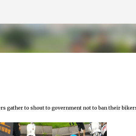
跳到主要內容
ers gather to shout to government not to ban their biker