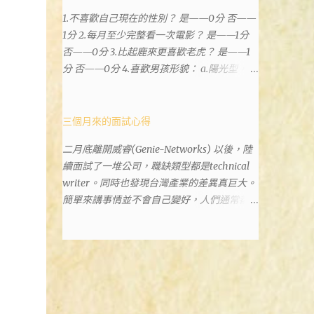
樓。 Google評論上有不少跑錯的人，以為地
1.不喜歡自己現在的性別？ 是——0分 否——
政也配置在戶政事務所裡面。但其實 土城沒
1分 2.每月至少完整看一次電影？ 是——1分
有正式的地政事務所，只有地政小而美工作站
否——0分 3.比起鹿來更喜歡老虎？ 是——1
，也已經能處理大部分需求。我是因為有了法
分 否——0分 4.喜歡男孩形貌： a.陽光型，很
院公文才拿到了第三類謄本的紀錄，看到以後
有朝氣——2分 b.冷靜、睿智、憂鬱——3分 c.
還真嚇了一跳，這一看就有問題。要是我拿著
霸氣十足，威風凜凜——1分 d.孩子氣，十分
那不被承認、有問題的幽靈合約恐怕還調不到
可愛——4分 5.喜歡女孩形貌： a.楚楚動人，
三個月來的面試心得
資源。但我不知道審判時法官會不會去調閱這
溫柔體貼——4分 b.性感成熟嫵媚——2分 c.明
些資料。因為沒把握每個法官或檢察官都公正
二月底離開威睿(Genie-Networks) 以後，陸
麗高貴的大家閨秀－3分 d.頹廢另類狂放——1
細心，在案牘勞形中，會願意為了這種小人物
續面試了一堆公司，職缺類型都是technical
分 6.希望戀人的姓氏： a.大眾化——1分 b.罕
受害案件去挖出更大的黑幕。 辦理人員非常
writer。同時也發現台灣產業的差異真巨大。
見，古色古香的複姓——2分 c.配上名字動聽
專業熱心，也非常忙碌。還告訴我目前需要的
簡單來講事情並不會自己變好，人們通常都是
——4分 d.叫什麼都無所謂——3分 7.下列活動
關鍵特定檔案(原案登記簿案件，接露轉手時
不斷無視後變壞，不論是我自己對健康和家庭
喜歡參加： a.整場籃球比賽——1分 b.打一下
的價格變動)可以到本部( 新北市板橋地政事
關係，或是威睿這間公司的工作文化和環境都
午檯球——3分 c.正式的舞會——4分 d.猜謎或
務所 )去取得。不過實際到了現場發現還是需
是這樣。 (因為我原本預計離開威睿的時間是
搶答——2分 8.橡皮與立可白，更常用： 橡皮
要法院的正式行文才可以拿到這些檔案，因為
八月左右，這個時間比我預期的早了半年。感
——1分 立可白——0分 9.喜歡下列哪一種顏
我並非權利人，只是被捲入事件的租客。 在
謝某個腦袋不清楚的R大股東兼被冰凍的主
色搭配： a.紅加黑——1分 b.金加銀——2分 c.
這過程中我覺得很像行走於沙漠的求生者，在
管，減少了我會繼續在這間公司浪費掉的生
粉加白——4分 d.粉加灰——3分 10.有多少特
一個小綠洲受到指引要繼續往某個方向才能脫