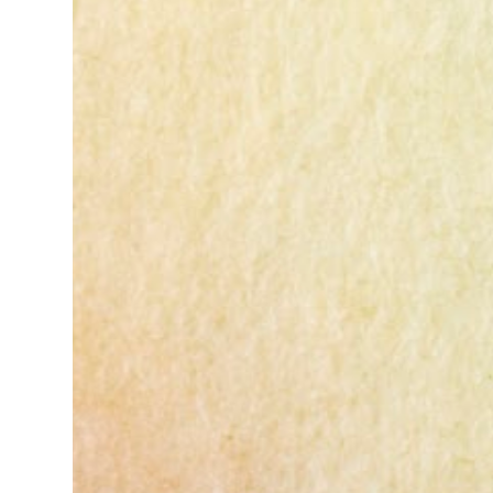
畫idea陣亡看起來是很常有的事情。感覺也是
在做白工。 MOXA 404 就在隔壁，MOXA的
氣氛比較像是大學的實驗室，這個園區以前我
當快遞的時候有來過，在新店河旁邊很涼快，
但也很荒涼，什麼都沒有的一塊地。履歷是在
他們內部網站被審核的，大概用了一周的時
間，應該有認真看過，發了感謝信給我。我覺
得是因為我不夠資深。 華碩 面試的職缺是UX
writer。2018此時的整個網路上幾乎都沒有ux
writer這種稱呼，為此我還特別去做了一些功
課。面試的是兩個姐姐。最後考我一個問題，
秀給我看一個登入畫面，問我應該怎麼改進這
畫面上的元素。 我很快地回答了一下。這問
題其實不難，面試官也覺得我答得不錯。 我
試探問了這個職缺的工作內容，但我發現這是
集團內部鬥爭的結果。簡單來說就是一個替死
鬼。 最後沒有下文。 ...